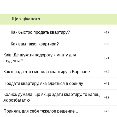
Ще з цiкавого
Как быстро продать квартиру?
+
17
Как вам такая квартира?
+
99
Київ. Де шукати недорогу кімнату для
+
21
студента?
Как я рада что сменила квартиру в Варшаве
+
44
Продати квартиру, яка здається в оренду
+
48
Колись думала, що якщо здати квартиру, то капец
+
22
як розбагатію
Приняла для себя тяжелое решение ..
+
76