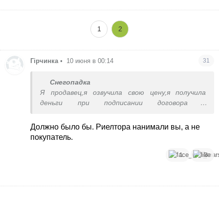
же, куча ситуаций, когда потом риелтора с двух сторон ,
то есть моя цена будет все равно намного ниже, чем
1
2
покупатель готов платить.
В идеале хотелось бы найти покупателя напрямую и
привлечь разве что какого-то риелтора или агентство
Гірчинка
•
10 июня в 00:14
31
для сопровождения сделки за посильную комиссию/ И
то, при большой необходимости.
Как искать покупателей, чтобы риелтора и агентства не
Снегопадка
делали гадостей с моим объявлением.
Я продавец,я озвучила свою цену,я получила
Особенно есть желание такое, поскольку объект
деньги при подписании договора у
ликвидный достаточно.
нотариуса.Всё остальное меня не волновало
Должно было бы. Риелтора нанимали вы, а не
покупатель.
1
3