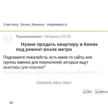
Советчица
-
Бизнес, Финансы
-
Недвижимость
Пушкининиана
•
09 июня в 23:24
Нужно продать квартиру в Киеве
под ремонт возле метро
Подскажите пожалуйста, есть какие-то сайты или
группы именно для покупателей, которые ищут
квартиры для покупки?
таким вопросом задаюсь, поскольку самой выставить
объявление на олх не проблема, но вопрос и проблема
в том, что риелторы начнут воровать фото, множить и
показать весь текст
публиковать массу объявлений с ценой ниже, мое
1
6
объявление просто затеряется. Эксклюзивный договор
- тоже вопрос, насколько будут серьезно заниматься
продажей и не потрачу ли просто впустую много
38
времени, если захотят на большой срок договор. Опять-