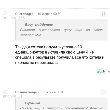
Снегопадка
•
10 июня в 00:30
35
Бачу_майбутнє
Риэлтор выставляет цену ещё со своим
заработком
Поэтому покупатель видит и либо да либо нет
Это нормально
Так да,я хотела получить условно 10
единиц,риэлтор выставила свою цену.Я не
спешила,в результате получила всё что хотела и
ниочем не переживала
1
•
Планшетница
10 июня в 00:31
36
Гірчинка
Наняли вы, а платить покупателю? Классно