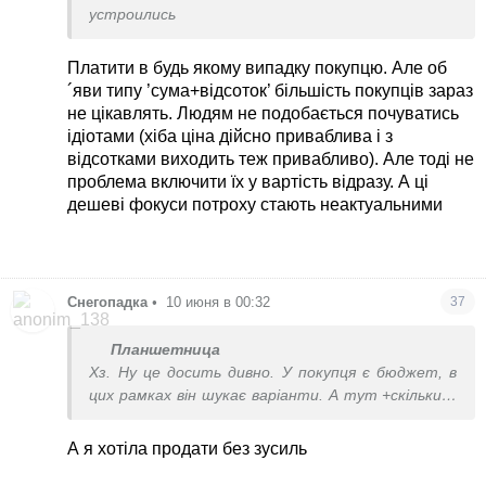
устроились
Платити в будь якому випадку покупцю. Але об
´яви типу ’сума+відсоток’ більшість покупців зараз
не цікавлять. Людям не подобається почуватись
ідіотами (хіба ціна дійсно приваблива і з
відсотками виходить теж привабливо). Але тоді не
проблема включити їх у вартість відразу. А ці
дешеві фокуси потроху стають неактуальними
Снегопадка
•
10 июня в 00:32
37
Планшетница
Хз. Ну це досить дивно. У покупця є бюджет, в
цих рамках він шукає варіанти. А тут +скількись
там відсотків ріелтору. Ну так скільки зрештою
коштує та квартира? Мене як покупця не гребе,
А я хотіла продати без зусиль
скільки хто кому платить. Я хочу бачити в об´яві