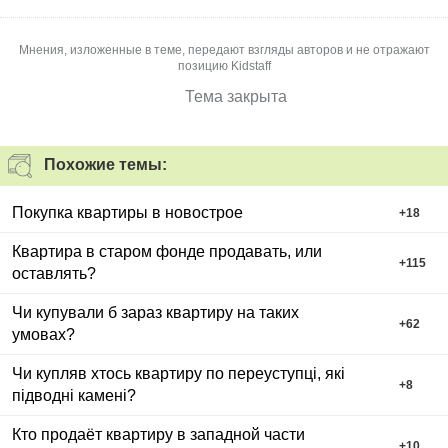
Мнения, изложенные в теме, передают взгляды авторов и не отражают
позицию Kidstaff
Тема закрыта
Похожие темы:
Покупка квартиры в новострое
+
18
Квартира в старом фонде продавать, или
+
115
оставлять?
Чи купували б зараз квартиру на таких
+
62
умовах?
Чи купляв хтось квартиру по переуступці, які
+
8
підводні камені?
Кто продаёт квартиру в западной части
+
10