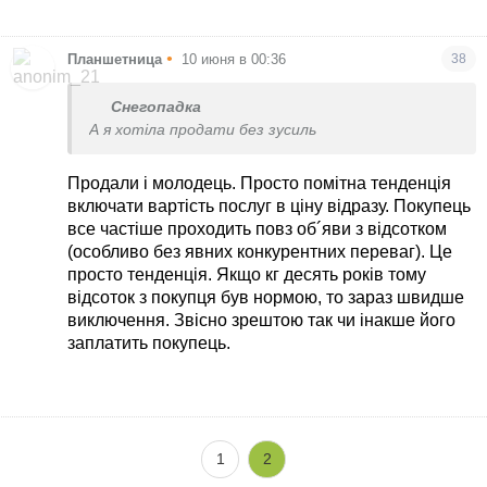
реальну ціну.
•
Планшетница
10 июня в 00:36
38
Снегопадка
А я хотіла продати без зусиль
Продали і молодець. Просто помітна тенденція
включати вартість послуг в ціну відразу. Покупець
все частіше проходить повз об´яви з відсотком
(особливо без явних конкурентних переваг). Це
просто тенденція. Якщо кг десять років тому
відсоток з покупця був нормою, то зараз швидше
виключення. Звісно зрештою так чи інакше його
заплатить покупець.
1
2