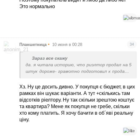
Это нормально
1
•
Планшетница
10 июня в 00:28
34
Зараз все скажу
да. я читала историю, что риэлтор продал на 5
штук дороже- грамотно подготовил к продаже,
проф фото сделал-со второго просмотра. но
при этом нанят был продавцом и предоставлял
Хз. Ну це досить дивно. У покупця є бюджет, в цих
интересы продавца, и никак иначе. комиссия с
рамках він шукає варіанти. А тут +скількись там
продавца соответственно
відсотків ріелтору. Ну так скільки зрештою коштує
та квартира? Мене як покупця не гребе, скільки
хто кому платить. Я хочу бачити в об´яві реальну
ціну.
1