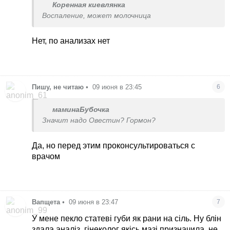
Коренная киевлянка
Воспаление, может молочница
Нет, по анализах нет
Пишу, не читаю
•
09 июня в 23:45
6
маминаБубочка
Значит надо Овестин? Гормон?
Да, но перед этим проконсультироваться с
врачом
Вапщета
•
09 июня в 23:47
7
У мене пекло статеві губи як рани на сіль. Ну блін
здала аналіз, гінеколог якісь мазі призначила, не