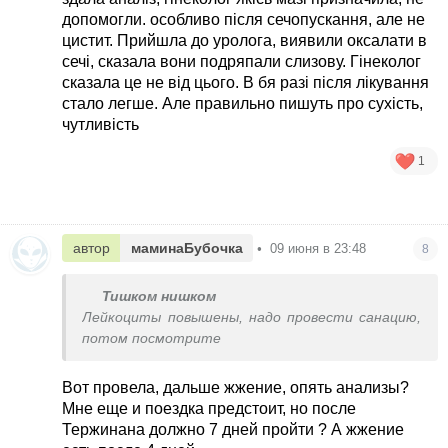
допомогли. особливо після сечопускання, але не
цистит. Прийшла до уролога, виявили оксалати в
сечі, сказала вони подряпали слизову. Гінеколог
сказала це не від цього. В бя разі після лікування
стало легше. Але правильно пишуть про сухість,
чутливість
1
автор
маминаБубочка
•
09 июня в 23:48
8
Тишком нишком
Лейкоциты повышены, надо провести санацию,
потом посмотрите
Вот провела, дальше жжение, опять анализы?
Мне еще и поездка предстоит, но после
Тержинана должно 7 дней пройти ? А жжение