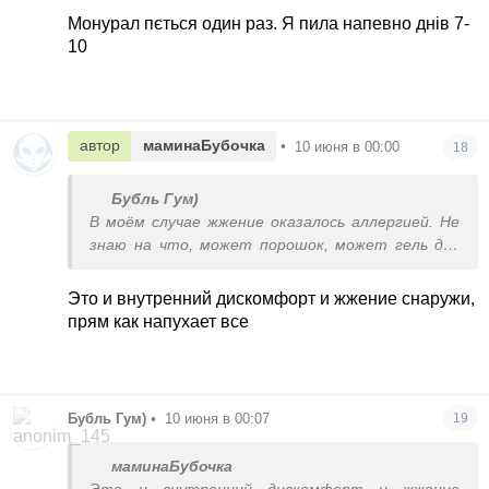
Монурал пється один раз. Я пила напевно днів 7-
10
автор
маминаБубочка
•
10 июня в 00:00
18
Бубль Гум)
В моём случае жжение оказалось аллергией. Не
знаю на что, может порошок, может гель для
душа. Но после 3-х дней приёма самого
простого препарата от алергии всё прошло.
Это и внутренний дискомфорт и жжение снаружи,
Так что, исключите этот момент.
прям как напухает все
Бубль Гум)
•
10 июня в 00:07
19
маминаБубочка