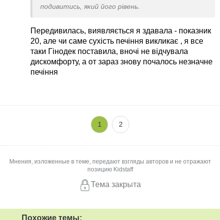
подивитись, який його рівень.
Передивилась, виявляється я здавала - показник
20, але чи саме сухість печіння викликає , я все
таки Гінодек поставила, вночі не відчувала
дискомфорту, а от зараз знову почалось незначне
печіння
1
2
Мнения, изложенные в теме, передают взгляды авторов и не отражают
позицию Kidstaff
Тема закрыта
Похожие темы: