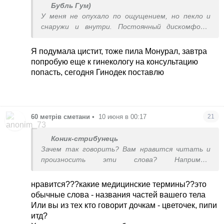
Бубль Гум)
У меня не опухало по ощущением, но пекло и
снаружи и внутри. Постоянный дискомфорт
был.
В вашем случае думаю, что не цистит, так как
Я подумала цистит, тоже пила Монурал, завтра
моча показала бы повышенные лейкоциты. Плюс
попробую еще к гинекологу на консультацию
вы бы часто бегали в туалет. Если бы
попасть, сегодня Гинодек поставлю
молочница, то там не жжение, а зуд сильный,
который не спутаешь ни с чем.
Попробуйте пропить таблетки от алергии,
жаль не помню уже название, которые пила я. Но
60 метрів сметани
•
10 июня в 00:17
21
помню, что самые обычные были.
Коник-стрибунець
Зачем так говорить? Вам нравится читать и
произносить эти слова? Например,
менструация неприлично звучит, а на белье -
нормально.
нравится???какие медицинские термины??это
Зачем в повседневном обиходе мед термины? Вы
обычные слова - названия частей вашего тела
ж не на приеме.
Или вы из тех кто говорит дочкам - цветочек, пипи
итд?