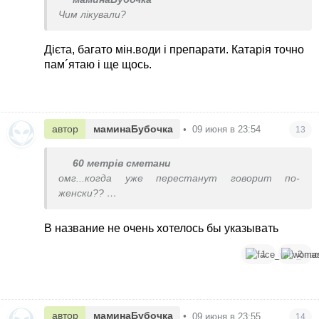
Чим лікували?
Дієта, багато мін.води і препарати. Катарія точно
пам´ятаю і ще щось.
автор
маминаБубочка
•
09 июня в 23:54
13
60 метрів сметани
омг...когда уже перестанут говорит по-
женски??
шоза ....
Есть же обычные нормальные названия - вульва,
В название не очень хотелось бы указывать
уретра, влагалище...
нет блин ’по-женски’
1
2
автор
маминаБубочка
•
09 июня в 23:55
14