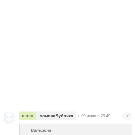
автор
маминаБубочка
•
09 июня в 23:49
10
Вапщета