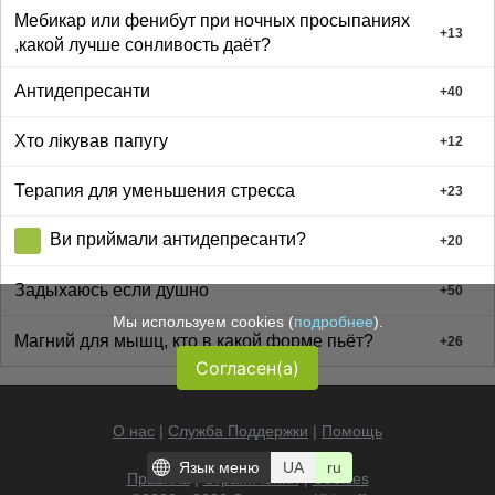
Мебикар или фенибут при ночных просыпаниях
+
13
,какой лучше сонливость даёт?
Антидепресанти
+
40
Хто лікував папугу
+
12
Терапия для уменьшения стресса
+
23
Ви приймали антидепресанти?
+
20
Задыхаюсь если душно
+
50
Мы используем cookies (
подробнее
).
Магний для мышц, кто в какой форме пьёт?
+
26
Согласен(а)
О нас
|
Служба Поддержки
|
Помощь
Язык меню
UA
ru
Правила
|
Ограничения
|
Cookies