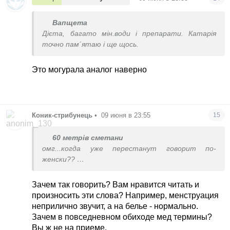
Вапщета
Дієта, багато мін.води і препарати. Катарія
точно пам´ятаю і ще щось.
Это могурала аналог наверно
Коник-стрибунець
•
09 июня в 23:55
15
60 метрів сметани
омг...когда уже перестанут говорит по-
женски??
шоза ....
Есть же обычные нормальные названия - вульва,
Зачем так говорить? Вам нравится читать и
уретра, влагалище...
произносить эти слова? Например, менструация
нет блин ’по-женски’
неприлично звучит, а на белье - нормально.
Зачем в повседневном обиходе мед термины?
Вы ж не на приеме.