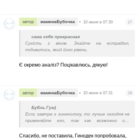
автор
маминаБубочка
•
10 июня в 07:30
27
сама себе прекрасная
Сухість з віком. Знайте на естрадіол,
подивитись, який його рівень.
Є окремо аналіз? Поцікавлюсь, дякую!
автор
маминаБубочка
•
10 июня в 07:31
28
Бубль Гум)
Если завтра к гинекологу, то лучше сегодня не
применяйте его, так как возможно она
посчитает нужным взять анализы.
Спасибо, не поставила, Гинодек попробовала,