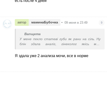
есть после 4 дней
автор
маминаБубочка
•
09 июня в 23:49
9
Вапщета
У мене пекло статеві губи як рани на сіль. Ну
блін здала аналіз, гінеколог якісь мазі
призначила, не допомогли. особливо після
сечопускання, але не цистит. Прийшла до
Я здала уже 2 анализа мочи, все в норме
уролога, виявили оксалати в сечі, сказала вони
подряпали слизову. Гінеколог сказала це не від
цього. В бя разі після лікування стало легше. Але
правильно пишуть про сухість, чутливість