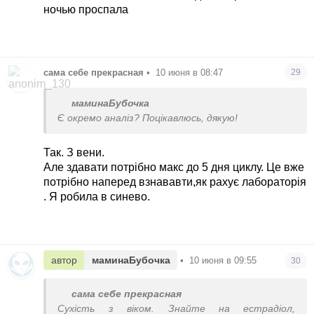
ночью проспала
сама себе прекрасная
•
10 июня в 08:47
29
маминаБубочка
Є окремо аналіз? Поцікавлюсь, дякую!
Так. З вени.
Але здавати потрібно макс до 5 дня циклу. Це вже
потрібно наперед взнававти,як рахує лабораторія
. Я робила в синево.
автор
маминаБубочка
•
10 июня в 09:55
30
сама себе прекрасная
Сухість з віком. Знайте на естрадіол,