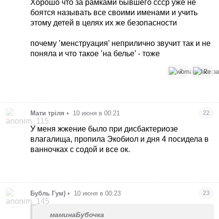
Хорошо что за рамками бывшего ссср уже не
боятся называть все своими именами и учить
этому детей в целях их же безопасности
почему ’менструация’ неприлично звучит так и не
поняла и что такое ’на белье’ - тоже
2
2
Мати тріля
•
10 июня в 00:21
22
У меня жжение было при дисбактериозе
влагалища, пропила Экобиол и дня 4 посидела в
ванночках с содой и все ок.
Бубль Гум)
•
10 июня в 00:23
23
маминаБубочка