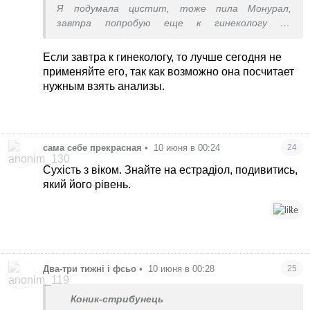
Я подумала цистит, тоже пила Монурал,
завтра попробую еще к гинекологу на
консультацию попасть, сегодня Гинодек
поставлю
Если завтра к гинекологу, то лучше сегодня не
применяйте его, так как возможно она посчитает
нужным взять анализы.
сама себе прекрасная
•
10 июня в 00:24
24
Сухість з віком. Знайте на естрадіол, подивитись,
який його рівень.
1
Два-три тижні і фсьо
•
10 июня в 00:28
25
Коник-стрибунець