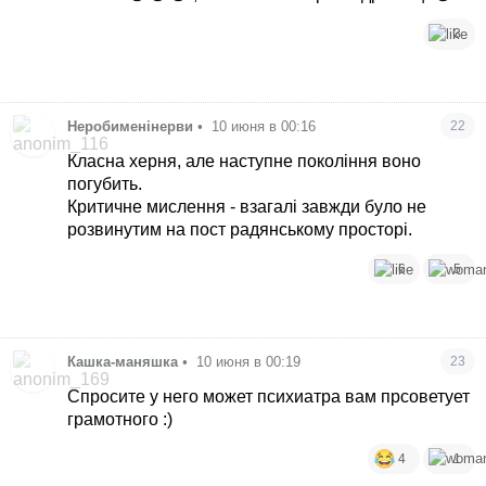
3
Неробименінерви
•
10 июня в 00:16
22
Класна херня, але наступне покоління воно
погубить.
Критичне мислення - взагалі завжди було не
розвинутим на пост радянському просторі.
6
5
Кашка-маняшка
•
10 июня в 00:19
23
Спросите у него может психиатра вам прсоветует
грамотного :)
4
1