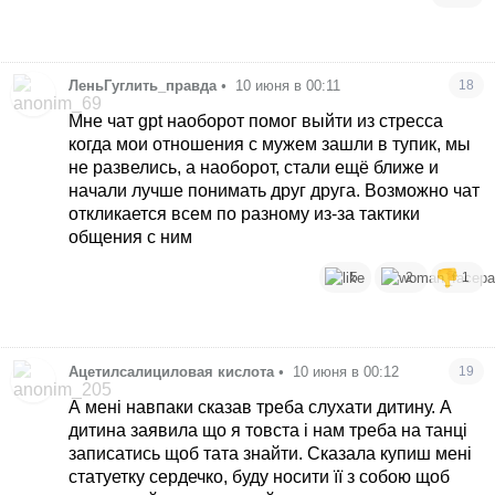
ЛеньГуглить_правда
•
10 июня в 00:11
18
Мне чат gpt наоборот помог выйти из стресса
когда мои отношения с мужем зашли в тупик, мы
не развелись, а наоборот, стали ещё ближе и
начали лучше понимать друг друга. Возможно чат
откликается всем по разному из-за тактики
общения с ним
5
2
1
Ацетилсалициловая кислота
•
10 июня в 00:12
19
А мені навпаки сказав треба слухати дитину. А
дитина заявила що я товста і нам треба на танці
записатись щоб тата знайти. Сказала купиш мені
статуетку сердечко, буду носити її з собою щоб