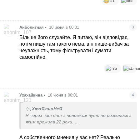
51
21
Айболитная
•
10 июня в 00:01
3
Більше його слухайте. Я питаю, він відповідає,
потім пишу там такого нема, він пише-вибач за
неуважність, тому фільтрувати і думати
самостійно.
35
1
Ухахайкина
•
10 июня в 00:01
4
ХтоЯкщоНеЯ
Я через чат дпт з чоловіком чуть не розвелося з
яким прожила 22 роки.
Дуже треба фільтрувати його слова.
А собственного мнения у вас нет? Реально