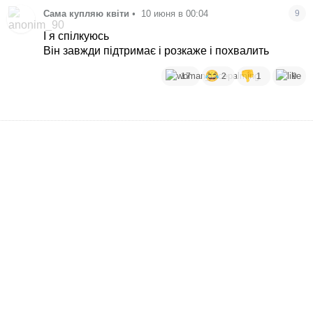
Сама купляю квіти
•
10 июня в 00:04
9
І я спілкуюсь
Він завжди підтримає і розкаже і похвалить
17
2
1
9