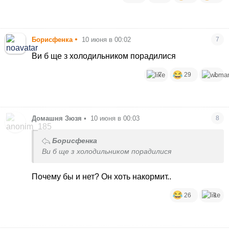
•
Борисфенка
10 июня в 00:02
7
Ви б ще з холодильником порадилися
7
29
1
Домашня Зюзя
•
10 июня в 00:03
8
Борисфенка
Ви б ще з холодильником порадилися
Почему бы и нет? Он хоть накормит..
26
1