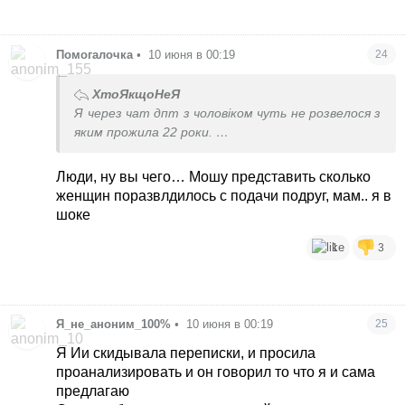
Помогалочка
•
10 июня в 00:19
24
ХтоЯкщоНеЯ
Я через чат дпт з чоловіком чуть не розвелося з
яким прожила 22 роки.
Дуже треба фільтрувати його слова.
Люди, ну вы чего… Мошу представить сколько
женщин поразвлдилось с подачи подруг, мам.. я в
шоке
1
3
Я_не_аноним_100%
•
10 июня в 00:19
25
Я Ии скидывала переписки, и просила
проанализировать и он говорил то что я и сама
предлагаю