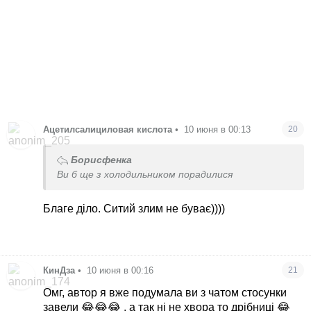
Ацетилсалициловая кислота
•
10 июня в 00:13
20
Борисфенка
Ви б ще з холодильником порадилися
Благе діло. Ситий злим не буває))))
КинДза
•
10 июня в 00:16
21
Омг, автор я вже подумала ви з чатом стосунки
завели 😂😂😂 , а так ні не хвора то дрібниці 😂