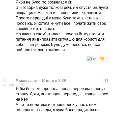
Якби не було, то розвелася би.
Він говорив дуже толкові речі, які спустя рік дуже
покращили моє життя і відносини з чоловіком.
Просто перші дні у мене була така злість на
чоловіка. Я хотіла кинути все і почати жити своє
спокійне життя сама.
Но вчасно спам´яталася і почала йому ставити
питання як виправити ситуацію для користі для
себе. І він допоміг. Було дуже нелегко, но все
вийшло і чоловік змінився.
7
2
Мааарковная
•
10 июня в 00:06
13
Я бы без него пропала, после переезда в новую
страну. Доки, инстанции, переводы, нюансы - все
на нем.
А вот о политике и отношениях у нас с ним
полярные взгляды, я куда более радикальна.