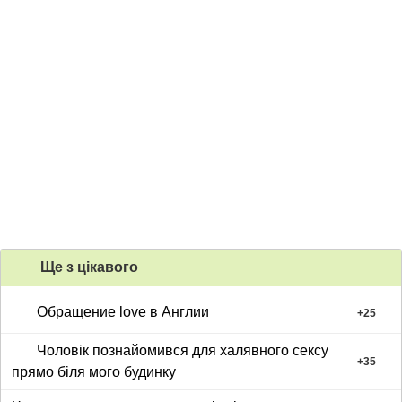
Ще з цiкавого
Обращение love в Англии
+
25
Чоловік познайомився для халявного сексу
+
35
прямо біля мого будинку