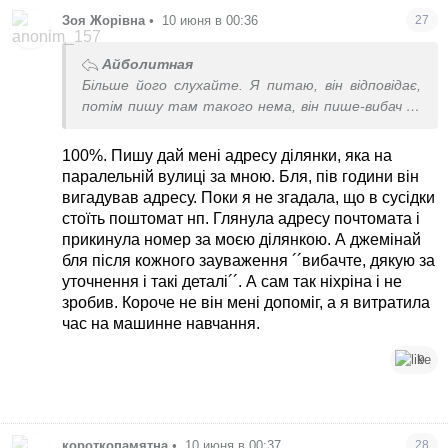
Зоя Жорівна
•
10 июня в 00:36
27
Айболитная
Більше його слухайте. Я питаю, він відповідає,
потім пишу там такого нема, він пише-вибач за
неуважність, тому фільтрувати і думати
самостійно.
100%. Пишу дай мені адресу ділянки, яка на
паралельній вулиці за мною. Бля, пів години він
вигадував адресу. Поки я не згадала, що в сусідки
стоїть поштомат нп. Глянула адресу почтомата і
прикинула номер за моєю ділянкою. А джемінай
бля після кожного зауваження ´´вибачте, дякую за
уточнення і такі деталі´´. А сам так ніхріна і не
зробив. Короче не він мені допоміг, а я витратила
час на машинне навчання.
9
короткопамятна
•
10 июня в 00:37
28