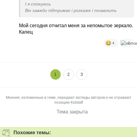
І я спілкуюсь
Він завжди підтримає і розкаже і похвалить
Мой сегодня отчитал меня за непомытое зеркало.
Капец
4
2
1
2
3
Мнения, изложенные в теме, передают взгляды авторов и не отражают
позицию Kidstaff
Тема закрыта
Похожие темы: