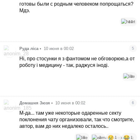
готовы были с родным человеком попрощаться?
Мдэ.
17
Руда ліса
•
10 июня в 00:02
5
Ні, про стосунки я з фантомом не обговорюю,а от
роботу і медицину - так, раджуся іноді.
3
Домашня Зюзя
•
10 июня в 00:02
6
М-да... там уже некоторые одаренные секту
поклонения чату организовали, так что смотрите,
автор, вам до них недалеко осталось..
8
3
1
1