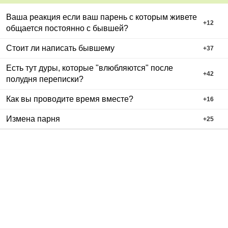
Ваша реакция если ваш парень с которым живете
+
12
общается постоянно с бывшей?
Стоит ли написать бывшему
+
37
Есть тут дуры, которые "влюбляются" после
+
42
полудня переписки?
Как вы проводите время вместе?
+
16
Измена парня
+
25