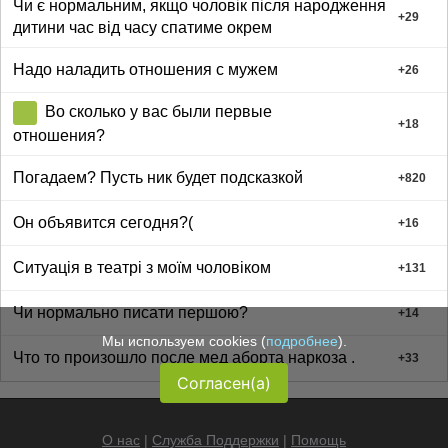
Чи є нормальним, якщо чоловік після народження
+
29
дитини час від часу спатиме окрем
Надо наладить отношения с мужем
+
26
Во сколько у вас были первые
+
18
отношения?
Погадаем? Пусть ник будет подсказкой
+
820
Он объявится сегодня?(
+
16
Ситуація в театрі з моїм чоловіком
+
131
Чи нормально писати першою?
+
14
Мы используем cookies (
подробнее
).
Что то произошло после мед аборта наркоза .
+
33
Согласен(а)
О нас
|
Служба Поддержки
|
Помощь