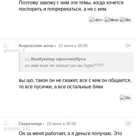
Поэтому завожу с ним эти темы, когда хочется
поспорить и попререкаться, а не с кем.
5
9
1
Ксерокопия ночи
•
10 июня в 00:08
14
Кондуктор троллейбуса
он вам еще не сказал шо вы дура????
вы шо, такое он не скажет, все с кем он общается,
то все пусички, а все остальные бяки
3
Секретница
•
10 июня в 00:09
15
Он за меня работает, а я деньги получаю. Это