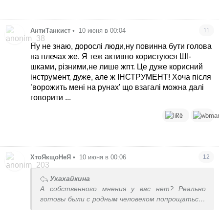
АнтиТанкист
•
10 июня в 00:04
11
Ну не знаю, дорослі люди,ну повинна бути голова
на плечах же. Я теж активно користуюся ШІ-
шками, різними,не лише жпт. Це дуже корисний
інструмент, дуже, але ж ІНСТРУМЕНТ! Хоча після
’ворожить мені на рунах’ що взагалі можна далі
говорити ...
21
1
ХтоЯкщоНеЯ
•
10 июня в 00:06
12
Ухахайкина
А собственного мнения у вас нет? Реально
готовы были с родным человеком попрощаться?
Мдэ.