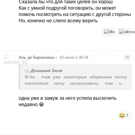
Сказала бы что для таких целей он хорош
Как с умной подругой поговорить, он может
помочь посмотреть на ситуацию с другой стороны
Но, конечно не слепо всему верить
4
4
Аль де Барановна
•
10 июня в 00:34
26
Домашня Зюзя
М-да... там уже некоторые одаренные секту
поклонения чату организовали, так что
смотрите, автор, вам до них недалеко
осталось..
одна уже и замуж за него успела выскочить
недавно 😁
3