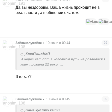
Да вы нездоровы. Ваша жизнь проходит не в
реальности , а в общении с чатом.
2
4
Зайканалужайке
•
10 июня в 00:44
29
ХтоЯкщоНеЯ
Я через чат дпт з чоловіком чуть не розвелося з
яким прожила 22 роки.
Дуже треба фільтрувати його слова.
Это как?
Зайканалужайке
•
10 июня в 00:45
30
Сама купляю квіти