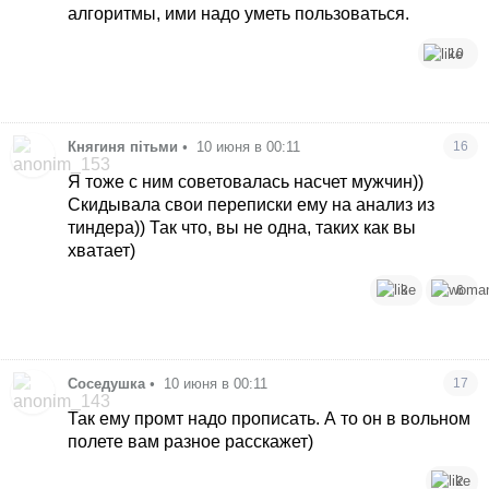
алгоритмы, ими надо уметь пользоваться.
10
Княгиня пітьми
•
10 июня в 00:11
16
Я тоже с ним советовалась насчет мужчин))
Скидывала свои переписки ему на анализ из
тиндера)) Так что, вы не одна, таких как вы
хватает)
3
6
Соседушка
•
10 июня в 00:11
17
Так ему промт надо прописать. А то он в вольном
полете вам разное расскажет)
2