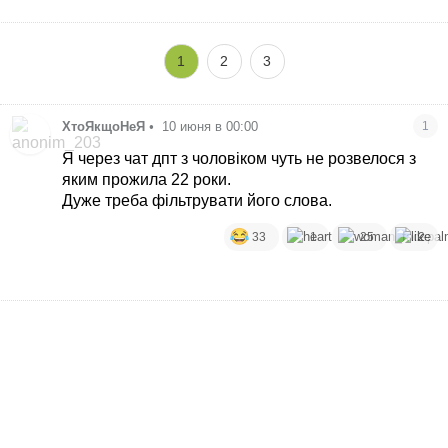
1
2
3
ХтоЯкщоНеЯ
•
10 июня в 00:00
1
Я через чат дпт з чоловіком чуть не розвелося з
яким прожила 22 роки.
Дуже треба фільтрувати його слова.
33
1
25
2