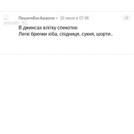
ПешитеБесАшипок
•
10 июня в 07:06
19
В джинсах влітку спекотно
Легкі брючки хіба, спідниця, сукня, шорти..