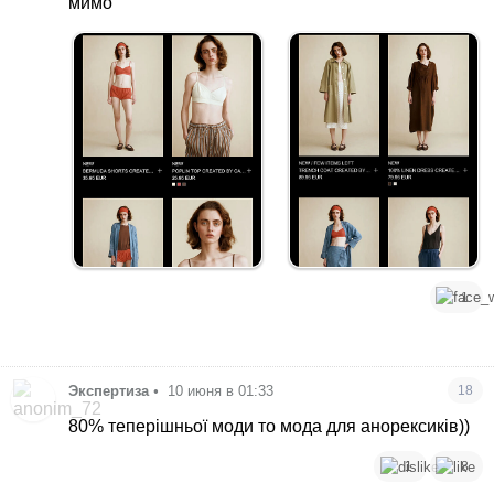
мимо
1
Экспертиза
•
10 июня в 01:33
18
80% теперішньої моди то мода для анорексиків))
1
8