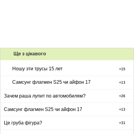
Ще з цiкавого
Ношу эти трусы 15 лет
+
15
Самсунг флагмен S25 чи айфон 17
+
13
Зачем раша лупит по автомобилям?
+
26
Самсунг флагмен S25 чи айфон 17
+
13
Це груба фігура?
+
31