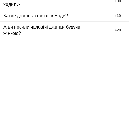
+
30
ходить?
Какие джинсы сейчас в моде?
+
19
А ви носили чоловічі джинси будучи
+
20
жінкою?