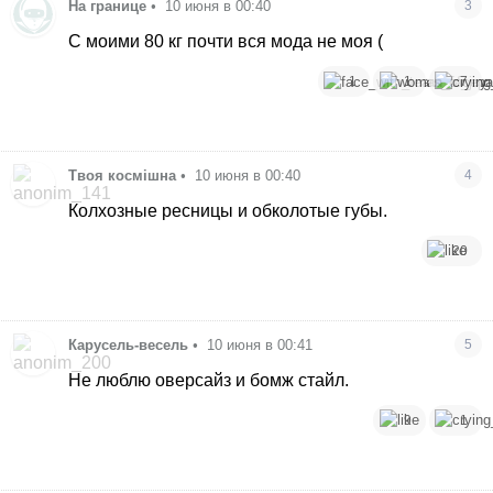
На границе
•
10 июня в 00:40
3
С моими 80 кг почти вся мода не моя (
1
1
7
Твоя космішна
•
10 июня в 00:40
4
Колхозные ресницы и обколотые губы.
20
Карусель-весель
•
10 июня в 00:41
5
Не люблю оверсайз и бомж стайл.
9
1