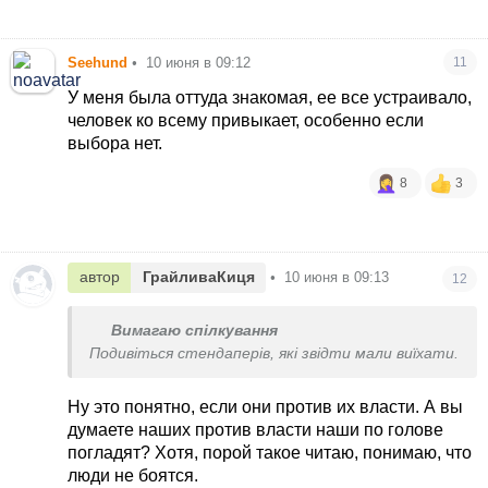
Seehund
•
10 июня в 09:12
11
У меня была оттуда знакомая, ее все устраивало,
человек ко всему привыкает, особенно если
выбора нет.
8
3
автор
ГрайливаКиця
•
10 июня в 09:13
12
Вимагаю спілкування
Подивіться стендаперів, які звідти мали виїхати.
Ну это понятно, если они против их власти. А вы
думаете наших против власти наши по голове
погладят? Хотя, порой такое читаю, понимаю, что
люди не боятся.