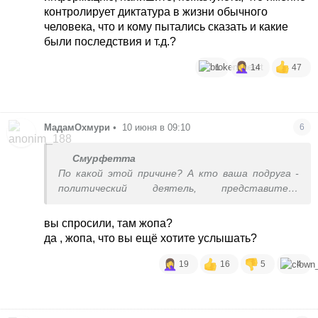
контролирует диктатура в жизни обычного
человека, что и кому пытались сказать и какие
были последствия и т.д.?
1
14
47
МадамОхмури
•
10 июня в 09:10
6
Смурфетта
По какой этой причине? А кто ваша подруга -
политический деятель, представитель
оппозиции? Из дословного у автора ’
диктатура, все контролируют, лишнего не
вы спросили, там жопа?
скажи’. Давайте без обобщенных фраз, кто
да , жопа, что вы ещё хотите услышать?
имеет конкретную информацию, напишите,
пожалуйста, что именно контролирует
19
16
5
4
диктатура в жизни обычного человека, что и
кому пытались сказать и какие были
последствия и т.д.?