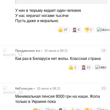
сидите
У них в тюрьму кидает один человек
У нас херачат ногами тысячи
Пусть даже и морально
19
8
1
1
Продавчиня кіз
•
10 июня в 09:21
24
Как раз в Беларуси нет жопы. Классная страна
1
13
36
НеГолосую
•
10 июня в 09:21
25
Минимальная пенсия 8000 грн на наши. Жопа
только в Украине пока