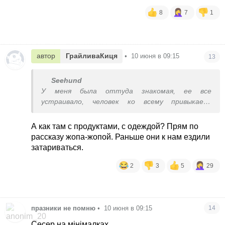
8
7
1
автор
ГрайливаКиця
•
10 июня в 09:15
13
Seehund
У меня была оттуда знакомая, ее все
устраивало, человек ко всему привыкает,
особенно если выбора нет.
А как там с продуктами, с одеждой? Прям по
рассказу жопа-жопой. Раньше они к нам ездили
затариваться.
2
3
5
29
празники не помню
•
10 июня в 09:15
14
Сесер на мінімалках