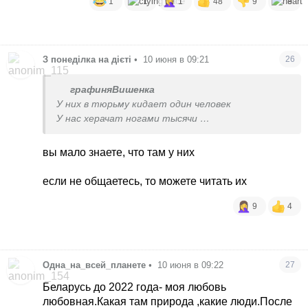
1
1
1
48
9
3
З понеділка на дієті
•
10 июня в 09:21
26
графиняВишенка
У них в тюрьму кидает один человек
У нас херачат ногами тысячи
Пусть даже и морально
вы мало знаете, что там у них
если не общаетесь, то можете читать их
9
4
Одна_на_всей_планете
•
10 июня в 09:22
27
Беларусь до 2022 года- моя любовь
любовная.Какая там природа ,какие люди.После