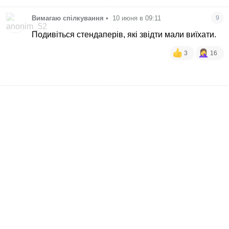
Вимагаю спілкування
•
10 июня в 09:11
9
Подивіться стендаперів, які звідти мали виїхати.
3
16