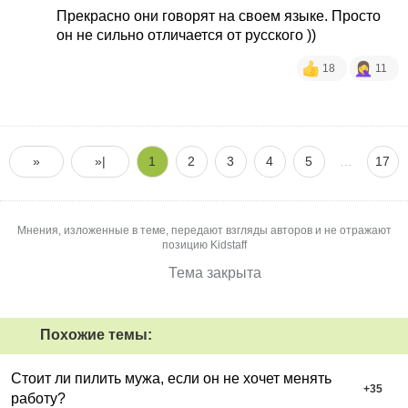
обеспеченный. И она кстати сказала, какие мы
Прекрасно они говорят на своем языке. Просто
молодцы, что помним свой язык, а вот они даже
он не сильно отличается от русского ))
стесняются своего языка и не говорят на нем.
Такая простая, добрая и позитивная.
18
11
»
»|
1
2
3
4
5
…
17
Мнения, изложенные в теме, передают взгляды авторов и не отражают
позицию Kidstaff
Тема закрыта
Похожие темы:
Стоит ли пилить мужа, если он не хочет менять
+
35
работу?