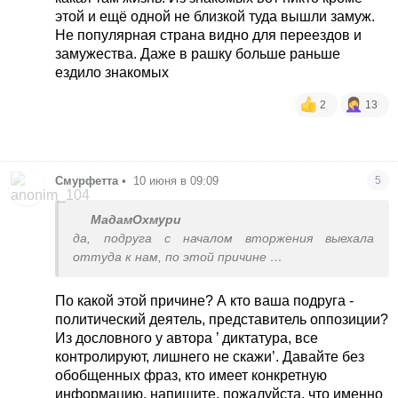
этой и ещё одной не близкой туда вышли замуж.
Не популярная страна видно для переездов и
замужества. Даже в рашку больше раньше
ездило знакомых
2
13
Смурфетта
•
10 июня в 09:09
5
МадамОхмури
да, подруга с началом вторжения выехала
оттуда к нам, по этой причине
но там остались родители, вот впервые за 4
года съездила в гости к ним.
По какой этой причине? А кто ваша подруга -
политический деятель, представитель оппозиции?
Из дословного у автора ’ диктатура, все
контролируют, лишнего не скажи’. Давайте без
обобщенных фраз, кто имеет конкретную
информацию, напишите, пожалуйста, что именно