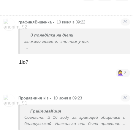
графиняВишенка
•
10 июня в 09:22
29
З понеділка на дієті
вы мало знаете, что там у них
если не общаетесь, то можете читать их
Шо?
2
Продавчиня кіз
•
10 июня в 09:23
30
ГрайливаКиця
Согласна. В 16 году за границей общалась с
беларусочкой. Насколько она была приятная и
простая и это при том, что муж очень