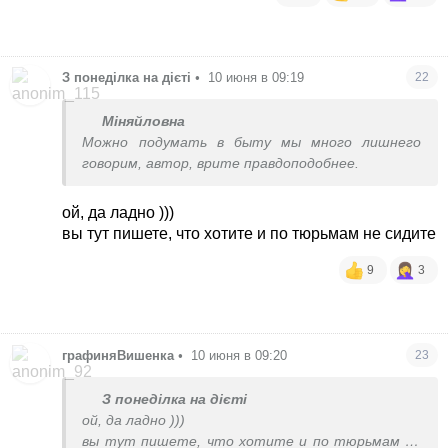
З понеділка на дієті
•
10 июня в 09:19
22
Міняйловна
Можно подумать в быту мы много лишнего
говорим, автор, врите правдоподобнее.
ой, да ладно )))
вы тут пишете, что хотите и по тюрьмам не сидите
9
3
графиняВишенка
•
10 июня в 09:20
23
З понеділка на дієті
ой, да ладно )))
вы тут пишете, что хотите и по тюрьмам не