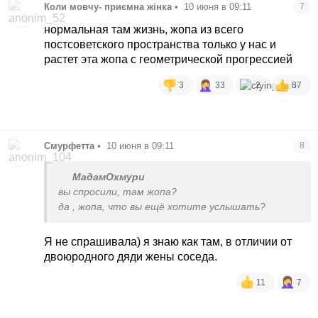
Коли мовчу- приємна жінка
•
10 июня в 09:11
7
нормальная там жизнь, жопа из всего
постсоветского пространства только у нас и
растет эта жопа с геометрической прогрессией
3
33
2
87
Смурфетта
•
10 июня в 09:11
8
МадамОхмури
вы спросили, там жопа?
да , жопа, что вы ещё хотите услышать?
Я не спрашивала) я знаю как там, в отличии от
двоюродного дяди жены соседа.
11
7