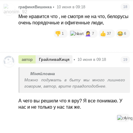
графиняВишенка
•
10 июня в 09:18
18
Мне нравится что , не смотря не на что, белорусы
очень порядочные и офигенные люди,
1
1
7
37
6
автор
ГрайливаКиця
•
10 июня в 09:18
19
Міняйловна
Можно подумать в быту мы много лишнего
говорим, автор, врите правдоподобнее.
А чего вы решили что я вру? Я все понимаю. У
нас и не только у нас так же.
4