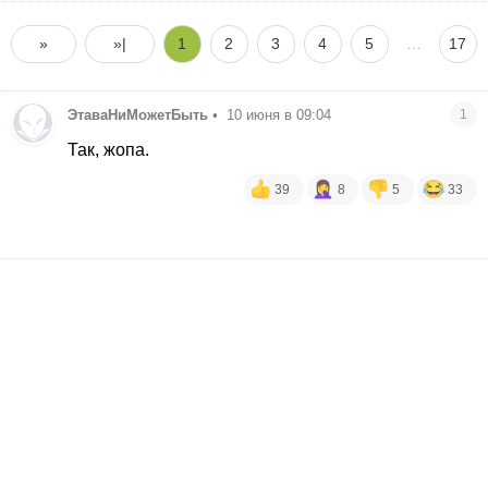
»
»|
1
2
3
4
5
…
17
ЭтаваНиМожетБыть
•
10 июня в 09:04
1
Так, жопа.
39
8
5
33