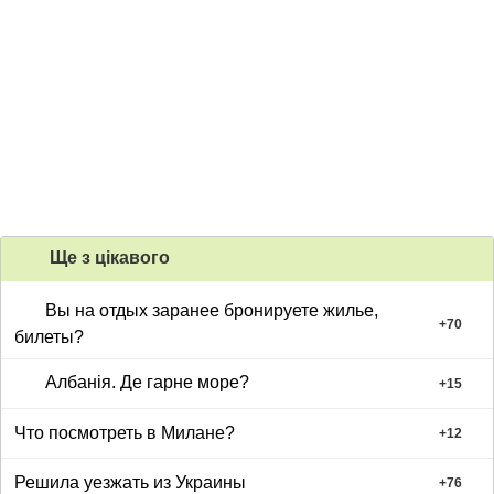
Ще з цiкавого
Вы на отдых заранее бронируете жилье,
+
70
билеты?
Албанія. Де гарне море?
+
15
Что посмотреть в Милане?
+
12
Решила уезжать из Украины
+
76