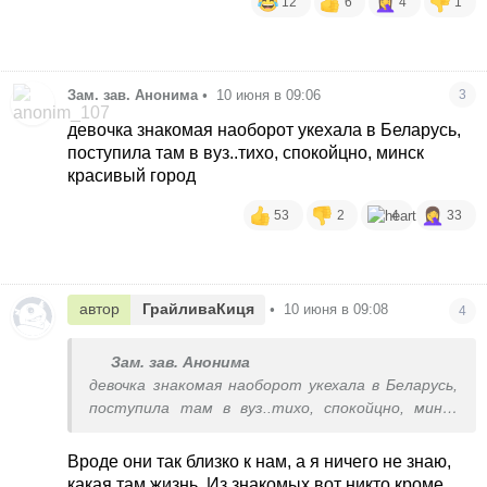
12
6
4
1
Зам. зав. Анонима
•
10 июня в 09:06
3
девочка знакомая наоборот укехала в Беларусь,
поступила там в вуз..тихо, спокойцно, минск
красивый город
53
2
4
33
автор
ГрайливаКиця
•
10 июня в 09:08
4
Зам. зав. Анонима
девочка знакомая наоборот укехала в Беларусь,
поступила там в вуз..тихо, спокойцно, минск
красивый город
Вроде они так близко к нам, а я ничего не знаю,
какая там жизнь. Из знакомых вот никто кроме