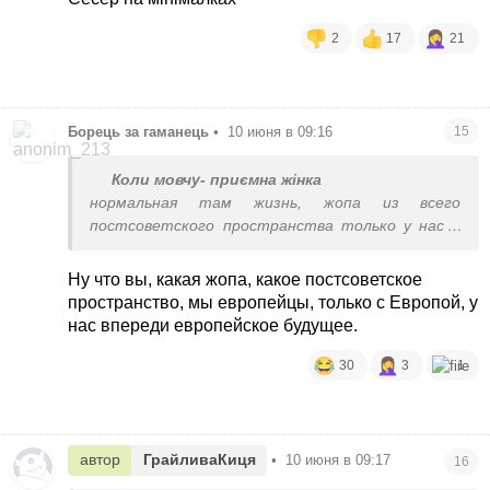
2
17
21
Борець за гаманець
•
10 июня в 09:16
15
Коли мовчу- приємна жінка
нормальная там жизнь, жопа из всего
постсоветского пространства только у нас и
растет эта жопа с геометрической
прогрессией
Ну что вы, какая жопа, какое постсоветское
пространство, мы европейцы, только с Европой, у
нас впереди европейское будущее.
30
3
1
автор
ГрайливаКиця
•
10 июня в 09:17
16