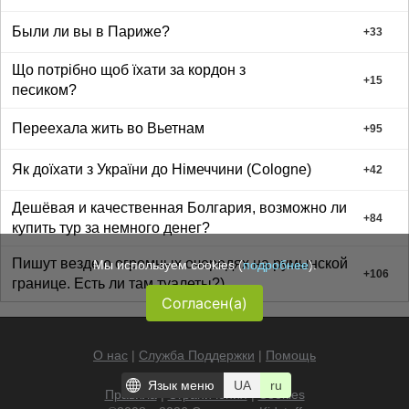
Были ли вы в Париже?
+
33
Що потрібно щоб їхати за кордон з
+
15
песиком?
Переехала жить во Вьетнам
+
95
Як доїхати з України до Німеччини (Соlogne)
+
42
Дешёвая и качественная Болгария, возможно ли
+
84
купить тур за немного денег?
Пишут везде о огромных очередях на румынской
Мы используем cookies (
подробнее
).
+
106
границе. Есть ли там туалеты?)
Согласен(а)
О нас
|
Служба Поддержки
|
Помощь
Язык меню
UA
ru
Правила
|
Ограничения
|
Cookies