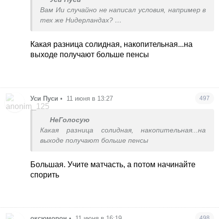
дополняется социальными субсидиями.
Вам Ии случайно не написал условия, например в
тех же Нидерландах?
Ну и по всем вашим примерам, все равно не
солидарная система. Рекомендую почитать
Какая разница солидная, накопительная...на
принцип, а потом начинать умничать
выходе получают больше пенсы
Уси Пуси
•
11 июня в 13:27
497
НеГолосую
Какая разница солидная, накопительная...на
выходе получают больше пенсы
Большая. Учите матчасть, а потом начинайте
спорить
оксюморон
•
11 июня в 16:19
498