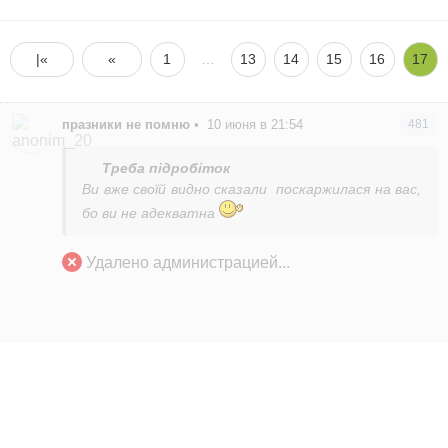
|«
«
1
…
13
14
15
16
17
празники не помню
•
10 июня в 21:54
481
Треба підробіток
Ви вже своїй видно сказали
поскаржилася на вас,
бо ви не адекватна
Удалено администрацией...