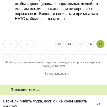
бульбаша, такого же диктатора как хуйло.
якобы спровоцировали нормальных людей, то
есть мы плохие а расист есои не хорошие то
нормальные. Виноваты они,а там прикасаться
НАТО майдан всегда можно
|«
«
1
…
13
14
15
16
17
Мнения, изложенные в теме, передают взгляды авторов и не отражают
позицию Kidstaff
Тема закрыта
Похожие темы:
Стоит ли пилить мужа, если он не хочет менять
+
35
работу?