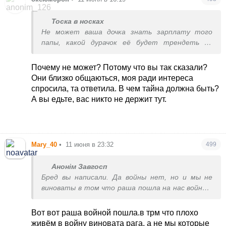
Тоска в носках
Не может ваша дочка знать зарплату того
папы, какой дурачок её будет трендеть по
правде. Зарплаты там больше, чем 400дол.
Почему не может? Потому что вы так сказали?
И так чтоб не доибались, я белоруска, живу в
Они близко общаються, моя ради интереса
Киеве 20лет, тут муж, дети, никогда не хотела
спросила, та ответила. В чем тайна должна быть?
туда вернуться, но последнее время понимаю,
А вы едьте, вас никто не держит тут.
что хуже нашей жопы уже ничего быть не
может, а там люди живут обычной жизнью, как
мы жили до войны, хоть бы как нам завидно от
этого не было, но там сейчас реально намного
Mary_40
•
11 июня в 23:32
499
лучше, чем тут
Анонім Завгосп
Бред вы написали. Да войны нет, но и мы не
виноваты в том что раша пошла на нас войной,
а вы наверное не помните как это усатый
идиот, рассказывал хуйлу как Украина готовила
Вот вот раша войной пошла.в трм что плохо
нападение, нравиться он? Вы смотрю фанат
живём в войну виновата рага, а не мы которые