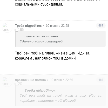
социальными субсидиями.
Треба підробіток
•
10 июня в 22:28
487
празники не помню
Удалено администрацией...
Твої речі тобі на плечі, живи з цим. Йди за
кораблем , напрямок тобі відомий
празники не помню
•
10 июня в 22:36
488
Треба підробіток
Твої речі тобі на плечі, живи з цим. Йди за
кораблем , напрямок тобі відомий