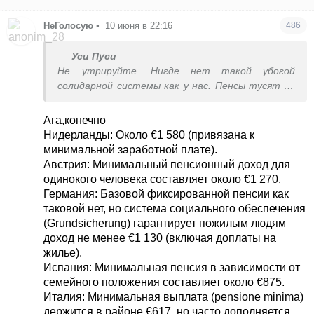
НеГолосую
•
10 июня в 22:16
486
Уси Пуси
Не утрируйте. Нигде нет такой убогой
солидарной системы как у нас. Пенсы тусят по
Майоркам за свои отложенные
Ага,конечно
Нидерланды: Около €1 580 (привязана к
минимальной заработной плате).
Австрия: Минимальный пенсионный доход для
одинокого человека составляет около €1 270.
Германия: Базовой фиксированной пенсии как
таковой нет, но система социального обеспечения
(Grundsicherung) гарантирует пожилым людям
доход не менее €1 130 (включая доплаты на
жилье).
Испания: Минимальная пенсия в зависимости от
семейного положения составляет около €875.
Италия: Минимальная выплата (pensione minima)
держится в районе €617, но часто дополняется