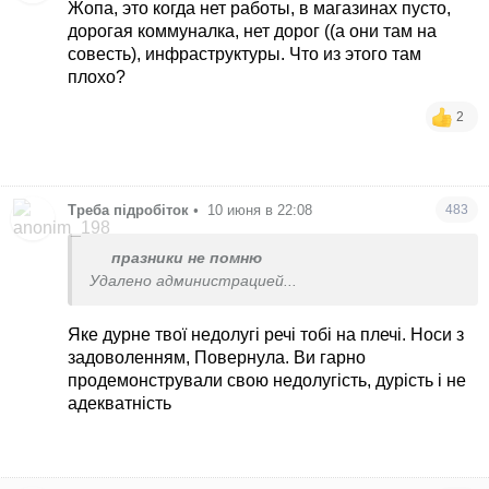
Жопа, это когда нет работы, в магазинах пусто,
дорогая коммуналка, нет дорог ((а они там на
совесть), инфраструктуры. Что из этого там
плохо?
2
Треба підробіток
•
10 июня в 22:08
483
празники не помню
Удалено администрацией...
Яке дурне
твої недолугі речі тобі на плечі. Носи з
задоволенням, Повернула. Ви гарно
продемонстрували свою недолугість, дурість і не
адекватність