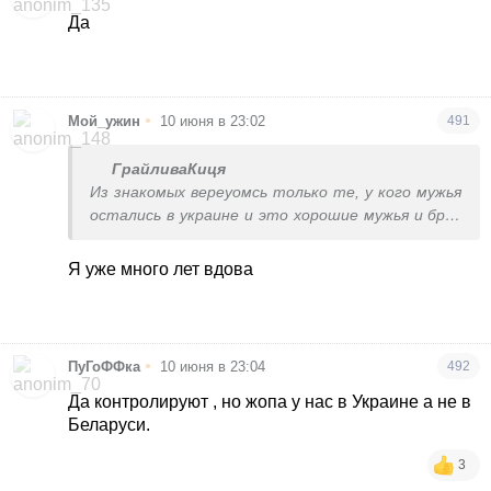
Да
•
Мой_ужин
10 июня в 23:02
491
ГрайливаКиця
Из знакомых вереуомсь только те, у кого мужья
остались в украине и это хорошие мужья и брак
и не хотелось терять семью. А некоторые
развелись, одиночки тоже уехали. Ну и косу
Я уже много лет вдова
удалось семьёй. Из знакомых вернулась к мужу 1
•
ПуГоФФка
10 июня в 23:04
492
Да контролируют , но жопа у нас в Украине а не в
Беларуси.
3