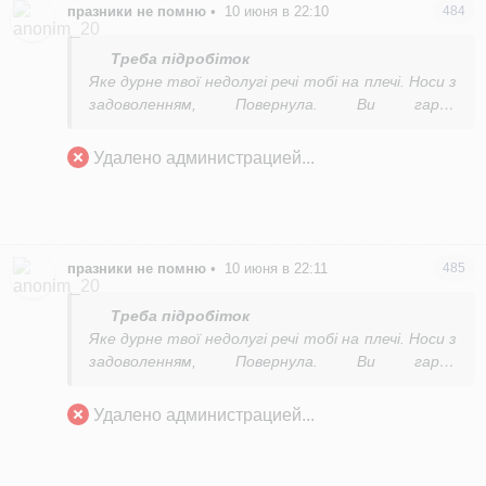
празники не помню
•
10 июня в 22:10
484
Треба підробіток
Яке дурне
твої недолугі речі тобі на плечі. Носи з
задоволенням, Повернула. Ви гарно
продемонстрували свою недолугість, дурість і
не адекватність
Удалено администрацией...
празники не помню
•
10 июня в 22:11
485
Треба підробіток
Яке дурне
твої недолугі речі тобі на плечі. Носи з
задоволенням, Повернула. Ви гарно
продемонстрували свою недолугість, дурість і
не адекватність
Удалено администрацией...