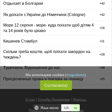
Отдыхает в Болгарии
+
42
Як доїхати з України до Німеччини (Соlogne)
+
42
Море 12 серпня - море- куда поіхати щоб дітям 4
+
16
та 14 років було цікаво
Кишинев Стамбул
+
11
Скільки треба коштів, щоб поїхати закордон на
+
28
тиждень?
Туреччина. Відношення до нас.
+
48
Мы используем cookies (
подробнее
).
Просроченные права и поездка за границу
+
25
Согласен(а)
О нас
|
Служба Поддержки
|
Помощь
Язык меню
UA
ru
Правила
|
Ограничения
|
Cookies