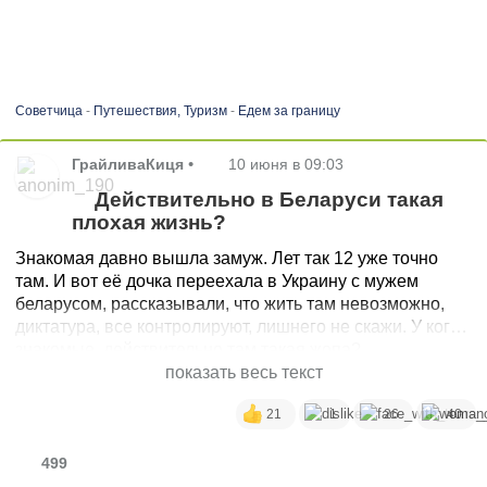
Советчица
-
Путешествия, Туризм
-
Едем за границу
ГрайливаКиця
•
10 июня в 09:03
Действительно в Беларуси такая
плохая жизнь?
Знакомая давно вышла замуж. Лет так 12 уже точно
там. И вот её дочка переехала в Украину с мужем
беларусом, рассказывали, что жить там невозможно,
диктатура, все контролируют, лишнего не скажи. У кого
знакомые, действительно там такая жопа?
показать весь текст
21
1
26
40
499