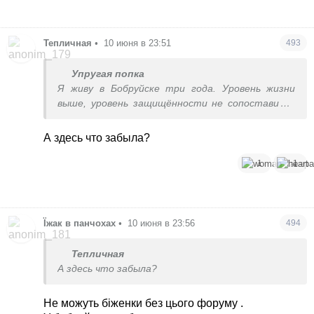
Тепличная
•
10 июня в 23:51
493
Упругая попка
Я живу в Бобруйске три года. Уровень жизни
выше, уровень защищённости не сопоставим с
украинским. Тихо и спокойно. Через пару лет
будем подаваться на гражданство.
А здесь что забыла?
1
1
Їжак в панчохах
•
10 июня в 23:56
494
Тепличная
А здесь что забыла?
Не можуть біженки без цього форуму .