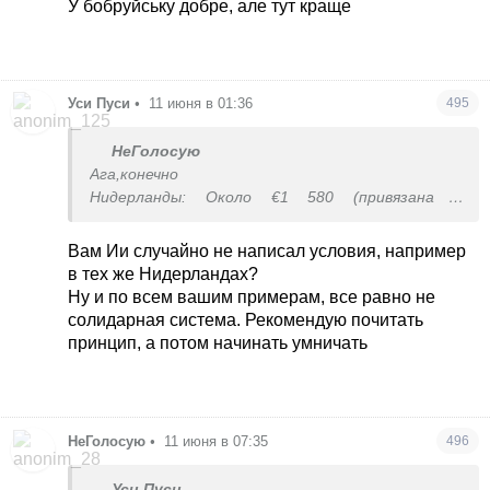
У бобруйську добре, але тут краще
Уси Пуси
•
11 июня в 01:36
495
НеГолосую
Ага,конечно
Нидерланды: Около €1 580 (привязана к
минимальной заработной плате).
Австрия: Минимальный пенсионный доход для
Вам Ии случайно не написал условия, например
одинокого человека составляет около €1 270.
в тех же Нидерландах?
Германия: Базовой фиксированной пенсии как
Ну и по всем вашим примерам, все равно не
таковой нет, но система социального
солидарная система. Рекомендую почитать
обеспечения (Grundsicherung) гарантирует
принцип, а потом начинать умничать
пожилым людям доход не менее €1 130 (включая
доплаты на жилье).
Испания: Минимальная пенсия в зависимости от
семейного положения составляет около €875.
НеГолосую
•
11 июня в 07:35
496
Италия: Минимальная выплата (pensione
minima) держится в районе €617, но часто
Уси Пуси