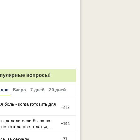
пулярные вопросы!
одня
Вчера
7 дней
30 дней
я боль - когда готовить для
+
232
вы делали если бы ваша
+
194
 не хотела цвет платья,
й вы выбрали
гда, за секунду
+
77