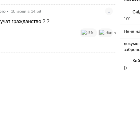
ого
•
10 июня в 14:59
1
Сні
101
лучат гражданство ? ?
Няня на
21
6
докумен
забронь
Кай
))