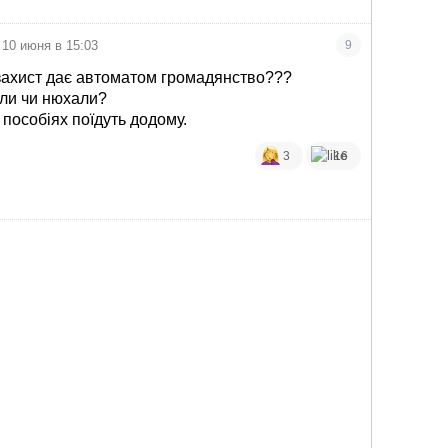
10 июня в 15:03
9
захист дає автоматом громадянство???
ли чи нюхали?
 пособіях поїдуть додому.
3
16