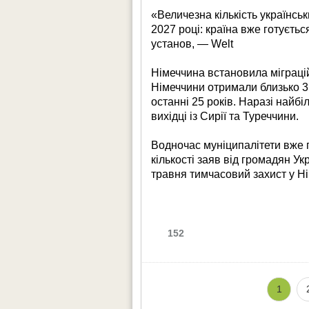
«Величезна кількість українсь
2027 році: країна вже готуєт
установ, — Welt
Німеччина встановила міграці
Німеччини отримали близько 3
останні 25 років. Наразі найб
вихідці із Сирії та Туреччини.
Водночас муніципалітети вже 
кількості заяв від громадян У
травня тимчасовий захист у Ні
152
1