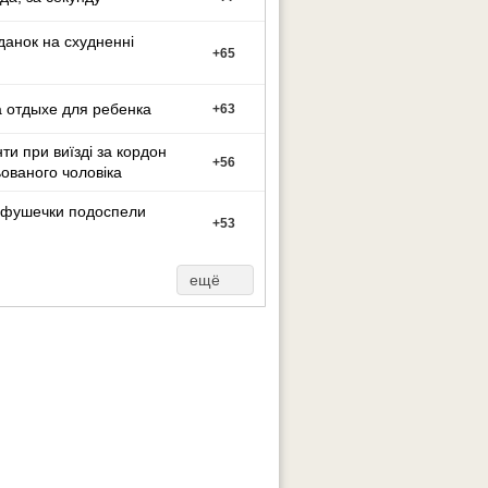
данок на схудненні
+
65
 отдыхе для ребенка
+
63
ти при виїзді за кордон
+
56
ованого чоловіка
фушечки подоспели
+
53
ещё