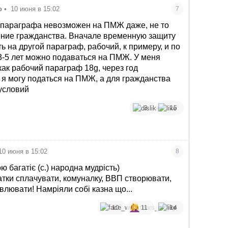
о
•
10 июня в 15:02
7
4 параграфа невозможен на ПМЖ даже, не то
ение гражданства. Вначале временную защиту
ь на другой параграф, рабочий, к примеру, и по
-5 лет можно подаваться на ПМЖ. У меня
 как рабочий параграф 18g, через год
 я могу податься на ПМЖ, а для гражданства
условий
3
15
10 июня в 15:02
8
 багатіє (с.) народна мудрість)
тки сплачувати, комуналку, ВВП створювати,
влювати! Намріяли собі казна що...
10
11
14