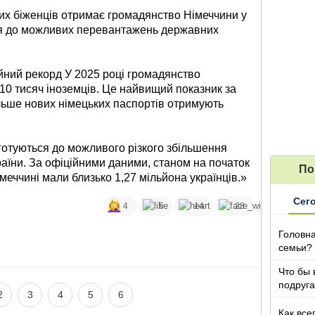
ких біженців отримає громадянство Німеччини у
ься до можливих перевантажень державних
йний рекорд У 2025 році громадянство
10 тисяч іноземців. Це найвищий показник за
ільше нових німецьких паспортів отримують
готуються до можливого різкого збільшення
країни. За офіційними даними, станом на початок
По
меччині мали близько 1,27 мільйона українців.»
Сег
4
5
14
28
Головна
семьи?
Что бы 
подруга
2
3
4
5
6
которы
Как все