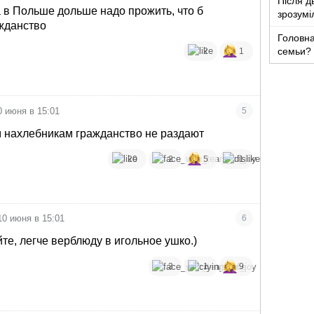
Після д
 в Польше дольше надо прожить, что б
зрозумі
жданство
Головна
семьи?
2
1
0 июня в 15:01
5
 нахлебникам гражданство не раздают
20
2
5
1
10 июня в 15:01
6
е, легче верблюду в игольное ушко.)
3
1
9