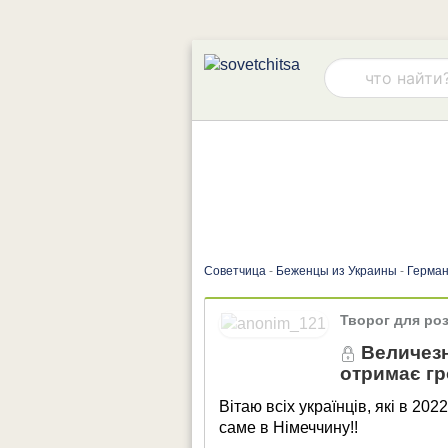
Советчица
-
Беженцы из Украины
-
Герма
Творог для ро
Величезна
отримає гр
Вітаю всіх українців, які в 20
саме в Німеччину!!