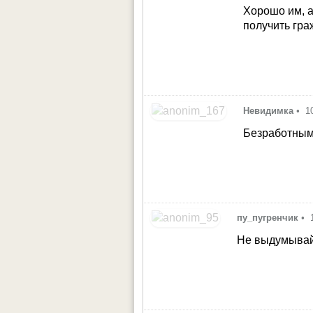
Хорошо им, а
получить гра
Невидимка
•
1
Безработным
пу_пугренчик
•
Не выдумывайт