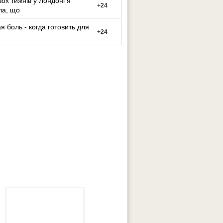
вох тижнів у Лондоні я
+
24
ла, що
я боль - когда готовить для
+
24