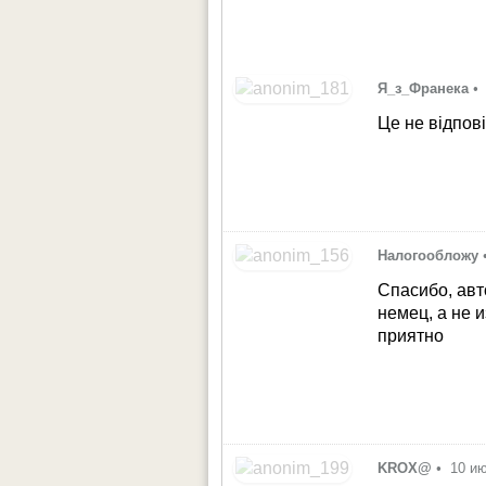
Я_з_Франека
•
Це не відпові
Налогообложу
Спасибо, ав
немец, а не и
приятно
KROX@
•
10 ию