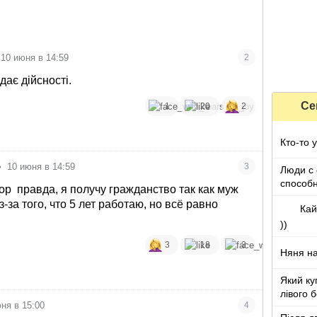
10 июня в 14:59
2
дає дійсності.
Се
1
20
2
Кто-то 
•
10 июня в 14:59
3
Люди с
способ
тор
правда, я получу гражданство так как муж
з-за того, что 5 лет работаю, но всё равно
Кай
))
3
18
3
Няня на
Який ку
лівого б
ня в 15:00
4
опален