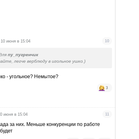
10 июня в 15:04
10
для
пу_пугренчик
айте, легче верблюду в игольное ушко.)
шко - угольное? Немытое?
3
0 июня в 15:04
11
рада за них. Меньше конкуренции по работе
будет