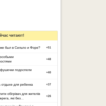
йчас читают!
уже был в Сильпо и Форе?
+
51
 особыми
+
48
ностями
фушечки подоспели
+
40
 отдыхе для ребенка
+
37
пити обігрівач для жителів
+
26
ерега, які без
ня?