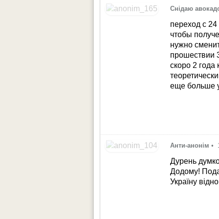
Снідаю авокад
переход с 2
чтобы получ
нужно сменит
прошествии 3
скоро 2 года
теоретически
еще больше 
Анти-анонім
•
Дурень думкою
Додому! Пода
Україну відно