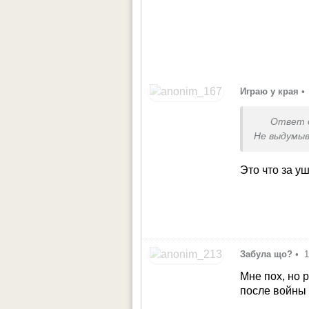
Играю у края
•
Ответ 
Не выдумыв
Это что за у
Забула що?
•
1
Мне пох, но 
после войны 