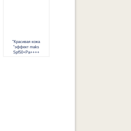
"Красивая кожа
"эффект maks
Spf50+Pa++++