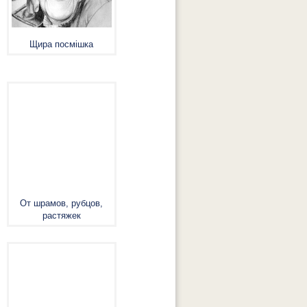
Щира посмішка
От шрамов, рубцов,
растяжек