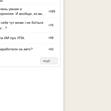
ны
чень умная и
+
105
оронняя. И вообще, из вас
ут может стать тако
 себе тут може і не боїться
+
75
ти…?
ла ИИ про УПА.
+
59
заработали на авто?
+
53
ещё