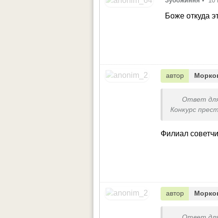
Зубожиння
•
10 
Боже откуда э
автор
Морко
Ответ дл
Конкурс прес
Филиал советч
автор
Морко
Ответ дл