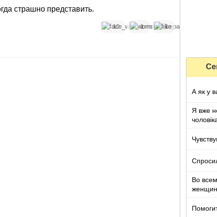
гда страшно представить.
10
1
1
Се
А як у в
Я вже н
чоловік
Чувству
Спроси
Во все
женщи
Помоги