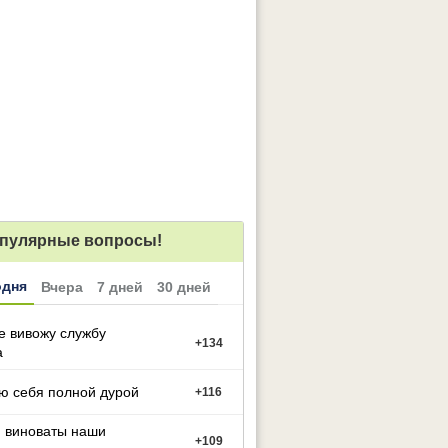
пулярные вопросы!
одня
Вчера
7 дней
30 дней
е вивожу службу
+
134
а
ю себя полной дурой
+
116
м виноваты наши
+
109