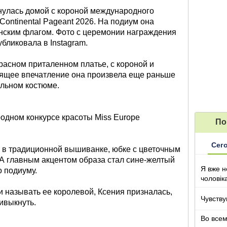
нулась домой с короной международного
Continental Pageant 2026. На подиум она
нским флагом. Фото с церемонии награждения
бликовала в Instagram.
расном приталенном платье, с короной и
оящее впечатление она произвела еще раньше
льном костюме.
одном конкурсе красоты Miss Europe
По
Сег
 в традиционной вышиванке, юбке с цветочным
А главным акцентом образа стал сине-желтый
Я вже н
о подиуму.
чоловік
и называть ее королевой, Ксения призналась,
Чувству
ривыкнуть.
Во все