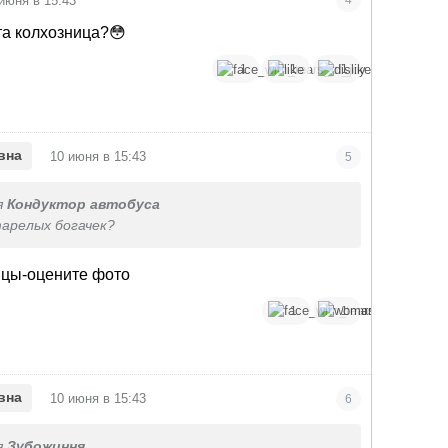
июня в 15:43
4
та колхозница?😳
1
1
1
•
вна
10 июня в 15:43
5
я
Кондуктор автобуса
тарелых богачек?
ицы-оцените фото
1
1
•
вна
10 июня в 15:43
6
я
Зубожиння