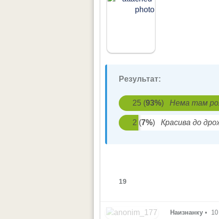
Результат:
25
(
93
%
)
Нема там р
2
(
7
%
)
Красива до дро
19
Наизнанку
•
10