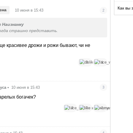
Как вы 
•
вна
10 июня в 15:43
2
я
Наизнанку
огда страшно представить.
ще красивее дрожи и рожи бывают, чи не
3
1
уса
•
10 июня в 15:43
3
арелых богачек?
3
1
1