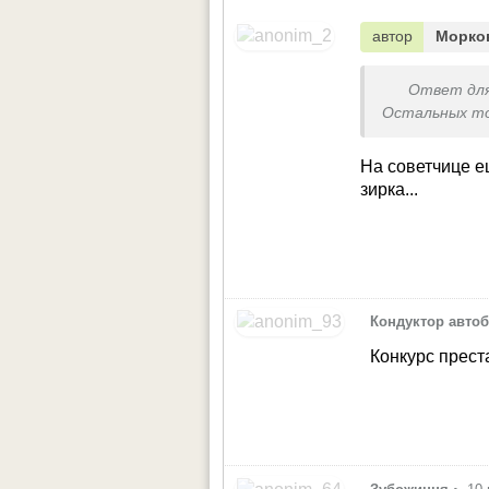
автор
Морко
Ответ дл
Остальных т
На советчице е
зирка...
Кондуктор автоб
Конкурс прест