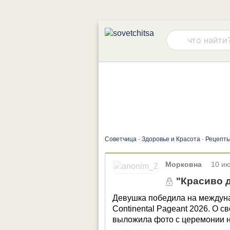
Советчица
-
Здоровье и Красота
-
Рецепты
•
Морковна
10 ию
"Красиво д
Девушка победила на междуна
Continental Pageant 2026. О с
выложила фото с церемонии 