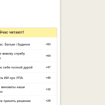
йчас читают!
ас. Батьки і будинок
+
83
е вивожу службу
+
64
а
ю себя полной дурой
+
47
ла ИИ про УПА.
+
40
м виноваты наши
+
32
ны
те принять решение
+
29