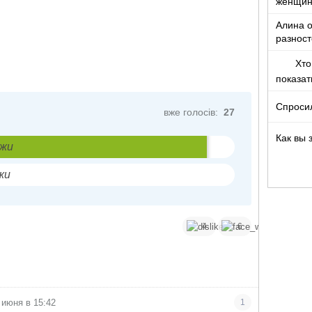
женщи
Алина о
разност
кто то т
Хто
показа
Спроси
вже голосів:
27
Как вы 
ожи
жи
4
6
 июня в 15:42
1