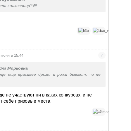
эта колхозница?😳
2
1
 июня в 15:44
7
для
Морковна
ице еще красивее дрожи и рожи бывают, чи не
е не участвуют ни в каких конкурсах, и не
т себе призовые места.
2