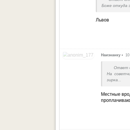
Боже откуда 
Львов
Наизнанку
•
10
Ответ 
На советч
зирка...
Местные врод
проплачиваю