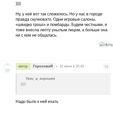
мира с Америки обьездить тоже странно, в
))))
основном люди летают в Мексику, Коста Рика,
Доминиканы, Багамы.
Ну, у неё вот так сложилось. Но у нас в городе
Пол мира это мы с Украины обьездили
правда скучновато. Одни игровые салоны,
«швидко гроші» и ломбарды. Будем честными, я
тоже внесла лепту унылым лицом, а больше она
ни с кем не общалась.
1
автор
ГороховаЯ
•
10 июня в 20:43
33
Угги_в_горошек
))))
Ну, у неё вот так сложилось. Но у нас в городе
правда скучновато. Одни игровые салоны,
Надо было к ней ехать
«швидко гроші» и ломбарды. Будем честными, я
тоже внесла лепту унылым лицом, а больше она