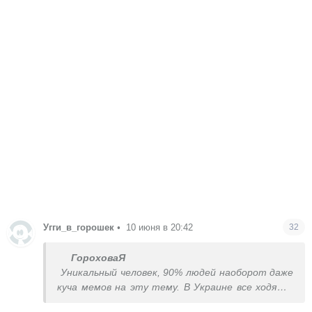
Угги_в_горошек
•
10 июня в 20:42
32
ГороховаЯ
Уникальный человек, 90% людей наоборот даже
куча мемов на эту тему. В Украине все ходят с
иголочки, а тут пол дня в пижаме ( условно). Пол