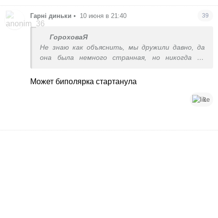
Гарні диньки
•
10 июня в 21:40
39
ГороховаЯ
Не знаю как объяснить, мы дружили давно, да
она была немного странная, но никогда не
завидовала, а тут прям с катушек слетела, не
знаю, я сомневаюсь что человек резко стал
Может биполярка стартанула
завидовать или так тоже бывает?
1