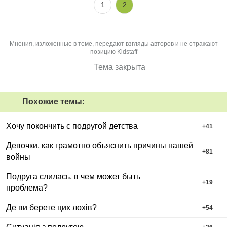
1
2
Мнения, изложенные в теме, передают взгляды авторов и не отражают
позицию Kidstaff
Тема закрыта
Похожие темы:
Хочу покончить с подругой детства
+
41
Девочки, как грамотно объяснить причины нашей
+
81
войны
Подруга слилась, в чем может быть
+
19
проблема?
Де ви берете цих лохів?
+
54