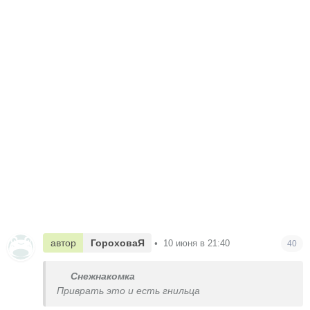
автор
ГороховаЯ
•
10 июня в 21:40
40
Снежнакомка
Приврать это и есть гнильца