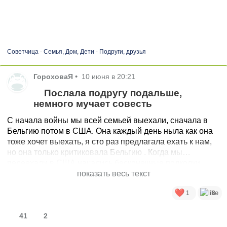
Советчица
-
Семья, Дом, Дети
-
Подруги, друзья
ГороховаЯ
•
10 июня в 20:21
Послала подругу подальше,
немного мучает совесть
С начала войны мы всей семьей выехали, сначала в
Бельгию потом в США. Она каждый день ныла как она
тоже хочет выехать, я сто раз предлагала ехать к нам,
но она только критиковала Бельгию . Когда мы
переехали в США начались бесконечные подколки,
насмешки и тд. Раньше я за ней зивисть не замечала но
показать весь текст
по моему это была именно она, тем более она всегда
1
8
мечтала о США, но она не могла оставить кота))) хотя я
предлагала тогда сделать ей ю4ю В итоге она уехала к
маме ее мужа в Италию, там начала ему изменять с
41
2
соседом итальянцем и они развелись. Итальянец ее