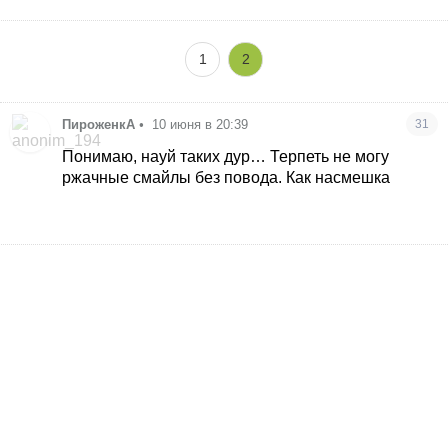
тоже бросил, она вернулась домой. Я ее поддерживала
пока она не могла найти работу, оплачивала два раза
1
2
ее аренду, в результате одни подколы, подебы,
насмешки.
В воскресенье она мне в очередной раз позвонила, я
ПироженкА
•
10 июня в 20:39
31
еще спала ,( я написала что я сплю, ее ответ:
- я думала в цекви, пошла молиться чтобы тебе
Понимаю, науй таких дур… Терпеть не могу
документы дали и ржачные смайлы.
ржачные смайлы без повода. Как насмешка
Я ей написала- иди на хэр