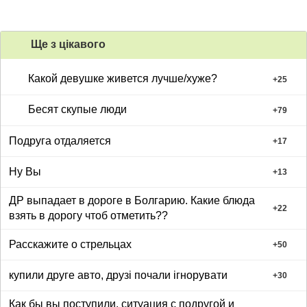
Ще з цiкавого
Какой девушке живется лучше/хуже?
+
25
Бесят скупые люди
+
79
Подруга отдаляется
+
17
Ну Вы
+
13
ДР выпадает в дороге в Болгарию. Какие блюда
+
22
взять в дорогу чтоб отметить??
Расскажите о стрельцах
+
50
купили друге авто, друзі почали ігнорувати
+
30
Как бы вы поступили, ситуация с подругой и