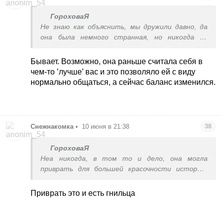
ГороховаЯ
Не знаю как объяснить, мы дружили давно, да
она была немного странная, но никогда не
завидовала, а тут прям с катушек слетела, не
знаю, я сомневаюсь что человек резко стал
Бывает. Возможно, она раньше считала себя в
завидовать или так тоже бывает?
чем-то ’лучше’ вас и это позволяло ей с виду
нормально общаться, а сейчас баланс изменился.
Снежнакомка
•
10 июня в 21:38
38
ГороховаЯ
Неа никогда, в том то и дело, она могла
приврать для большей красочности истории-
это максимум
Приврать это и есть гнильца