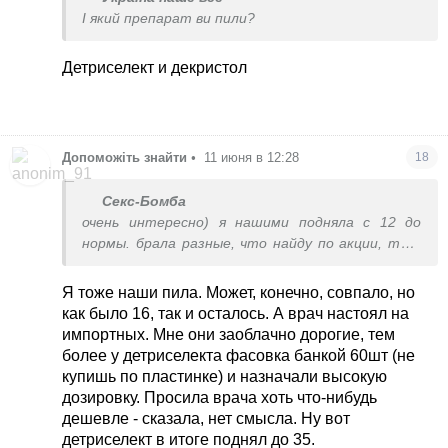
І який препарат ви пили?
Детриселект и декристол
Допоможіть знайти
•
11 июня в 12:28
18
Секс-Бомба
очень интересно) я нашими подняла с 12 до
нормы. брала разные, что найду по акции, то и
беру
Я тоже наши пила. Может, конечно, совпало, но
как было 16, так и осталось. А врач настоял на
импортных. Мне они заоблачно дорогие, тем
более у детриселекта фасовка банкой 60шт (не
купишь по пластинке) и назначали высокую
дозировку. Просила врача хоть что-нибудь
дешевле - сказала, нет смысла. Ну вот
детриселект в итоге поднял до 35.