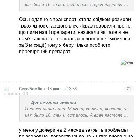
как было 16, так и осталось. А врач настоял на
импортных. Мне они заоблачно дорогие, тем
более у детриселекта фасовка банкой 60шт (не
Ось недавно в транспорті стала свідком розмови
купишь по пластинке) и назначали высокую
трьох жінок старшого віку. Якраз говорили про те,
дозировку. Просила врача хоть что-нибудь
що пили наші препарати, називали які, але я не
дешевле - сказала, нет смысла. Ну вот
памʼятаю назв. І в аналізах нічого о не змінилося
детриселект в итоге поднял до 35.
за 3 місяці(( тому я беру тільки особисто
перевірений препарат
1
Секс-Бомба
•
13 июня в 13:58
21
Допоможіть знайти
Я тоже наши пила. Может, конечно, совпало, но
как было 16, так и осталось. А врач настоял на
импортных. Мне они заоблачно дорогие, тем
более у детриселекта фасовка банкой 60шт (не
у меня у дочери на 2 месяца закрыть проблемы
купишь по пластинке) и назначали высокую
по здоровью- лекарств ушло на 7 штук. вчера еще