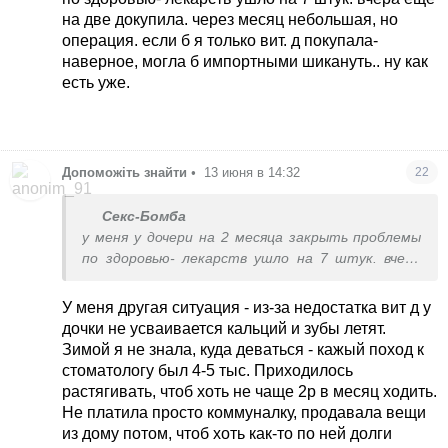
дозировку. Просила врача хоть что-нибудь
на две докупила. через месяц небольшая, но
дешевле - сказала, нет смысла. Ну вот
операция. если б я только вит. д покупала-
детриселект в итоге поднял до 35.
наверное, могла б импортными шикануть.. ну как
есть уже.
Допоможіть знайти
•
13 июня в 14:32
22
Секс-Бомба
у меня у дочери на 2 месяца закрыть проблемы
по здоровью- лекарств ушло на 7 штук. вчера
еще на две докупила. через месяц небольшая, но
операция. если б я только вит. д покупала-
У меня другая ситуация - из-за недостатка вит д у
наверное, могла б импортными шикануть.. ну
дочки не усваивается кальций и зубы летят.
как есть уже.
Зимой я не знала, куда деваться - кажый поход к
стоматологу был 4-5 тыс. Приходилось
растягивать, чтоб хоть не чаще 2р в месяц ходить.
Не платила просто коммуналку, продавала вещи
из дому потом, чтоб хоть как-то по ней долги