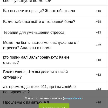
себя чувствуете по-женски
Как вы лечите прыщи? Жесть обсыпало
+
15
Какие таблетки пьёте от головной боли?
+
28
Терапия для уменьшения стресса
+
23
Может ли быть частое мочеиспускание от
+
32
стресса? Анализы в норме
кто принимал Вальпроеву к-ту. Какие
+
18
отзывы?
Болит спина, Что вы делали в такой
+
12
ситуации?
а є промокод аптеки 911, що і на акційне
+
24
поширюється?
Мы используем cookies (
подробнее
).
Проблемы с памятью. АД
+
20