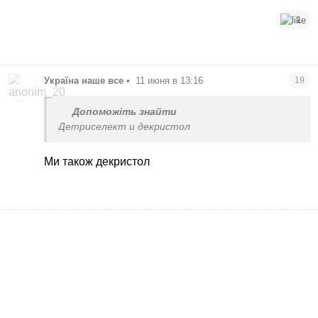
1
Україна наше все
•
11 июня в 13:16
19
Допоможіть знайти
Детриселект и декристол
Ми також декристол