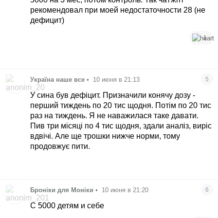
рекомендовал при моей недостаточности 28 (не
дефицит)
1
Україна наше все
•
10 июня в 21:13
5
У сина був дефіцит. Призначили конячу дозу -
перший тиждень по 20 тис щодня. Потім по 20 тис
раз на тиждень. Я не наважилася таке давати.
Пив три місяці по 4 тис щодня, здали аналіз, виріс
вдвічі. Але ще трошки нижче норми, тому
продовжує пити.
Броніки для Моніки
•
10 июня в 21:20
6
С 5000 детям и себе