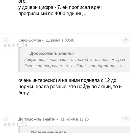
ого.
у дочери цифра - 7. ей прописал врач
профильный по 4000 единиц...
Секс-Бомба
•
11 июня в 03:48
16
Допоможіть знайти
Какую врач назначил, с такой и начали. + врач
был категоричен в выборе препаратов, все
украинские забраковал как не эффективные.
Пересдавали с дочкой, по-моему, то ли через
очень интересно) я нашими подняла с 12 до
мес, то ли через 3.
нормы. брала разные, что найду по акции, то и
беру
Допоможіть знайти
•
11 июня в 12:25
17
Україна наше все