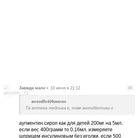
Завжди мало
•
10 июня в 21:12
10
всемВсёИмного
Та аптека людська є, там антибіотики є
аугментин сироп как для детей 200мг на 5мл.
если вес 400грамм то 0.16мл. измеряете
шприцем инсулиновым без иголки. если 500