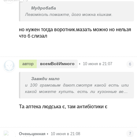
Мудробаба
Левоміколь помажте, його можна кішкам.
но нужен тогда воротник.мазать можно но нельзя
что б слизал
автор
всемВсёИмного
•
10 июня в 21:07
6
Завжди мало
и 100 грамовым дают.смотря какой есть или
какой можете купить. есть ли кузонные весы
что б высчитать верно
Та аптека людська є, там антибіотики є
Оченьценная
•
10 июня в 21:08
7