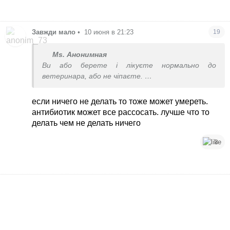
Завжди мало
•
10 июня в 21:23
19
Ms. Анонимная
Ви або берете і лікуєте нормально до
ветеринара, або не чіпаєте.
Оці примочки до п;3ди.
Кошеня вмре,якщо не пролікувати і не
если ничего не делать то тоже может умереть.
почистити то все.
антибиотик может все рассосать. лучше что то
Мазькою не обійдеться
делать чем не делать ничего
3