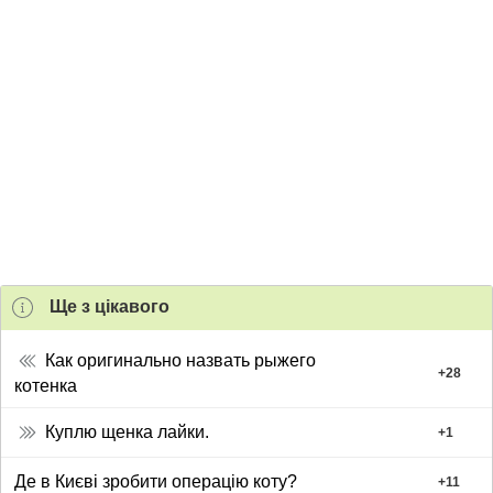
Ще з цiкавого
Как оригинально назвать рыжего
+
28
котенка
Куплю щенка лайки.
+
1
Де в Києві зробити операцію коту?
+
11