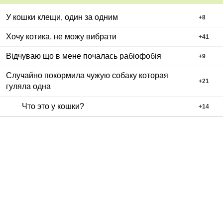
У кошки клещи, один за одним
+
8
Хочу котика, не можу вибрати
+
41
Відчуваю що в мене почалась рабіофобія
+
9
Случайно покормила чужую собаку которая
+
21
гуляла одна
Что это у кошки?
+
14