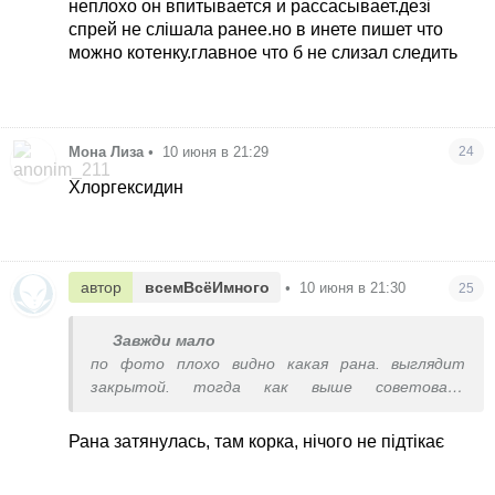
неплохо он впитывается и рассасывает.дезі
спрей не слішала ранее.но в инете пишет что
можно котенку.главное что б не слизал следить
Мона Лиза
•
10 июня в 21:29
24
Хлоргексидин
автор
всемВсёИмного
•
10 июня в 21:30
25
Завжди мало
по фото плохо видно какая рана. выглядит
закрытой. тогда как выше советовали
левомиколь неплохо он впитывается и
рассасывает.дезі спрей не слішала ранее.но в
Рана затянулась, там корка, нічого не підтікає
инете пишет что можно котенку.главное что б
не слизал следить