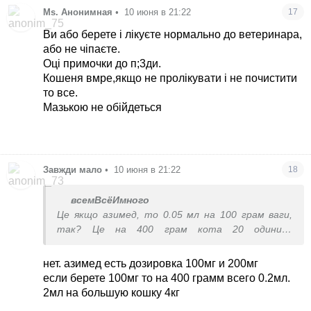
Ms. Анонимная
•
10 июня в 21:22
17
Ви або берете і лікуєте нормально до ветеринара,
або не чіпаєте.
Оці примочки до п;3ди.
Кошеня вмре,якщо не пролікувати і не почистити
то все.
Мазькою не обійдеться
Завжди мало
•
10 июня в 21:22
18
всемВсёИмного
Це якщо азимед, то 0.05 мл на 100 грам ваги,
так? Це на 400 грам кота 20 одиниць
інсулінового шприца, правильно?
нет. азимед есть дозировка 100мг и 200мг
если берете 100мг то на 400 грамм всего 0.2мл.
2мл на большую кошку 4кг