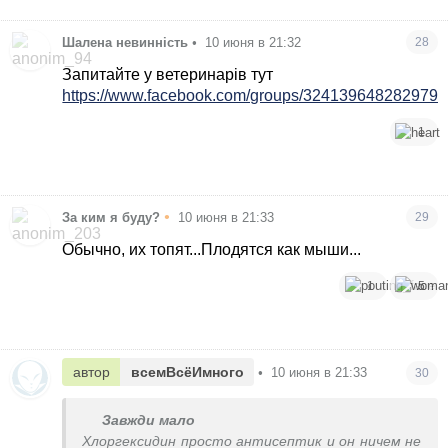
Шалена невинність
•
10 июня в 21:32
28
Запитайте у ветеринарів тут
https://www.facebook.com/groups/3241396482829797
1
•
За ким я буду?
10 июня в 21:33
29
Обычно, их топят...Плодятся как мыши...
1
5
автор
всемВсёИмного
•
10 июня в 21:33
30
Завжди мало
Хлоргексидин просто антисептик и он ничем не