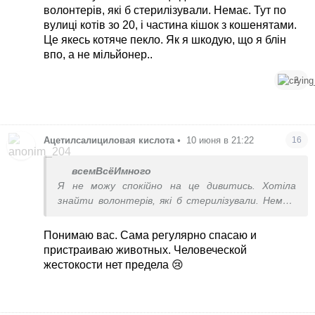
волонтерів, які б стерилізували. Немає. Тут по
вулиці котів зо 20, і частина кішок з кошенятами.
Це якесь котяче пекло. Як я шкодую, що я блін
впо, а не мільйонер..
2
Ацетилсалициловая кислота
•
10 июня в 21:22
16
всемВсёИмного
Я не можу спокійно на це дивитись. Хотіла
знайти волонтерів, які б стерилізували. Немає.
Тут по вулиці котів зо 20, і частина кішок з
кошенятами. Це якесь котяче пекло. Як я
Понимаю вас. Сама регулярно спасаю и
шкодую, що я блін впо, а не мільйонер..
пристраиваю животных. Человеческой
жестокости нет предела 😢