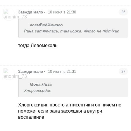
Завжди мало
•
10 июня в 21:30
26
всемВсёИмного
Рана затянулась, там корка, нічого не підтікає
тогда Левомеколь
Завжди мало
•
10 июня в 21:31
27
Мона Лиза
Хлоргексидин
Хлоргексидин просто антисептик и он ничем не
поможет если рана засохшая а внутри
воспаление