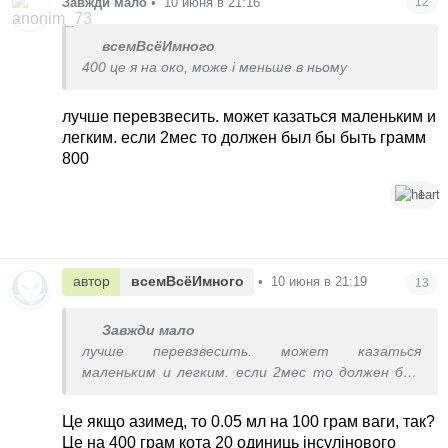
Завжди мало
•
10 июня в 21:16
12
давать
всемВсёИмного
400 це я на око, може і меньше в ньому
лучше перевзвесить. может казаться маленьким и
легким. если 2мес то должен был бы быть грамм
800
1
автор
всемВсёИмного
•
10 июня в 21:19
13
Завжди мало
лучше перевзвесить. может казаться
маленьким и легким. если 2мес то должен был
бы быть грамм 800
Це якщо азимед, то 0.05 мл на 100 грам ваги, так?
Це на 400 грам кота 20 одиниць інсулінового