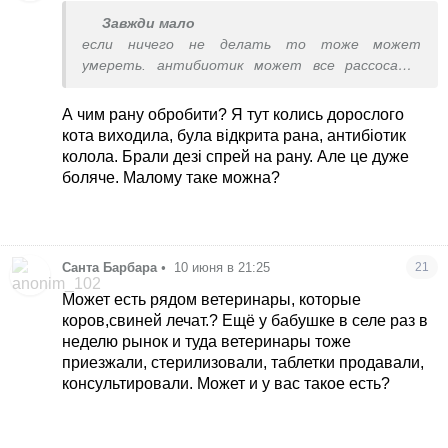
Завжди мало
если ничего не делать то тоже может
умереть. антибиотик может все рассосать.
лучше что то делать чем не делать ничего
А чим рану обробити? Я тут колись дорослого
кота виходила, була відкрита рана, антибіотик
колола. Брали дезі спрей на рану. Але це дуже
боляче. Малому таке можна?
Санта Барбара
•
10 июня в 21:25
21
Может есть рядом ветеринары, которые
коров,свиней лечат.? Ещё у бабушке в селе раз в
неделю рынок и туда ветеринары тоже
приезжали, стерилизовали, таблетки продавали,
консультировали. Может и у вас такое есть?