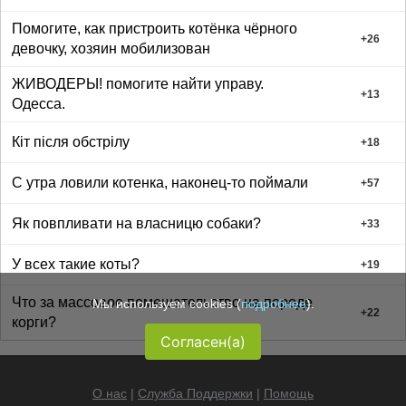
Помогите, как пристроить котёнка чёрного
+
26
девочку, хозяин мобилизован
ЖИВОДЕРЫ! помогите найти управу.
+
13
Одесса.
Кіт після обстрілу
+
18
С утра ловили котенка, наконец-то поймали
+
57
Як повпливати на власницю собаки?
+
33
У всех такие коты?
+
19
Что за массовое помешательство на породе
Мы используем cookies (
подробнее
).
+
22
корги?
Согласен(а)
О нас
|
Служба Поддержки
|
Помощь