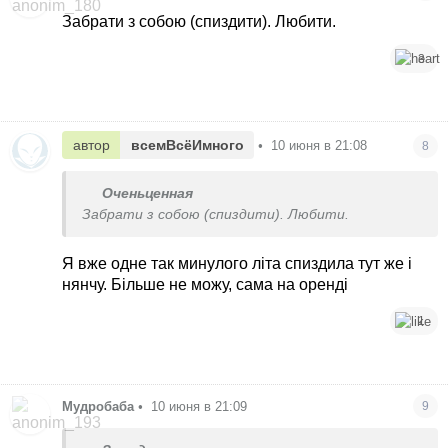
Забрати з собою (спиздити). Любити.
3
автор
всемВсёИмного
•
10 июня в 21:08
8
Оченьценная
Забрати з собою (спиздити). Любити.
Я вже одне так минулого літа спиздила тут же і
нянчу. Більше не можу, сама на оренді
1
Мудробаба
•
10 июня в 21:09
9