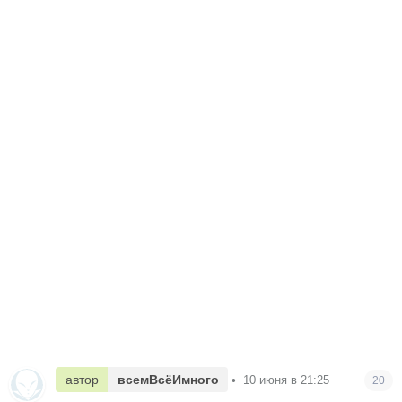
автор
всемВсёИмного
•
10 июня в 21:25
20