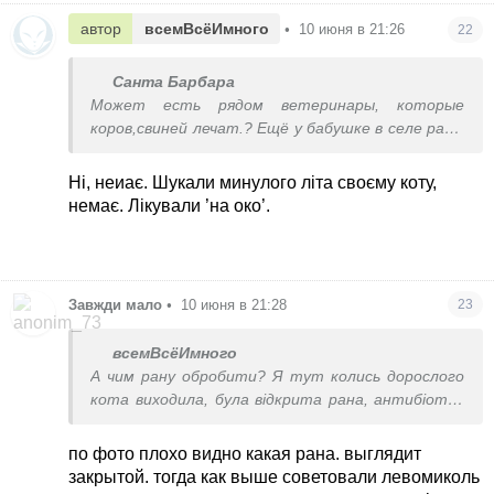
автор
всемВсёИмного
•
10 июня в 21:26
22
Санта Барбара
Может есть рядом ветеринары, которые
коров,свиней лечат.? Ещё у бабушке в селе раз в
неделю рынок и туда ветеринары тоже
приезжали, стерилизовали, таблетки
Ні, неиає. Шукали минулого літа своєму коту,
продавали, консультировали. Может и у вас
немає. Лікували ’на око’.
такое есть?
Завжди мало
•
10 июня в 21:28
23
всемВсёИмного
А чим рану обробити? Я тут колись дорослого
кота виходила, була відкрита рана, антибіотик
колола. Брали дезі спрей на рану. Але це дуже
боляче. Малому таке можна?
по фото плохо видно какая рана. выглядит
закрытой. тогда как выше советовали левомиколь