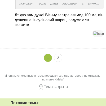
поможет если рана засохшая а внутри
воспаление
Дякую вам дуже! Візьму завтра азимед 100 мл, він
дешевше, інсуліновий шприц, подумаю як
зважити
1
1
2
Мнения, изложенные в теме, передают взгляды авторов и не отражают
позицию Kidstaff
Тема закрыта
Похожие темы: