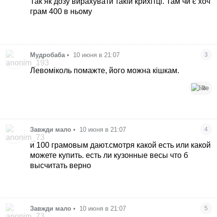
Так як дозу вирахувати такій крихітці. Там чи є хоч
грам 400 в ньому
Мудробаба
•
10 июня в 21:07
3
Левоміколь помажте, його можна кішкам.
3
Завжди мало
•
10 июня в 21:07
4
и 100 грамовым дают.смотря какой есть или какой
можете купить. есть ли кузонные весы что б
высчитать верно
Завжди мало
•
10 июня в 21:07
5