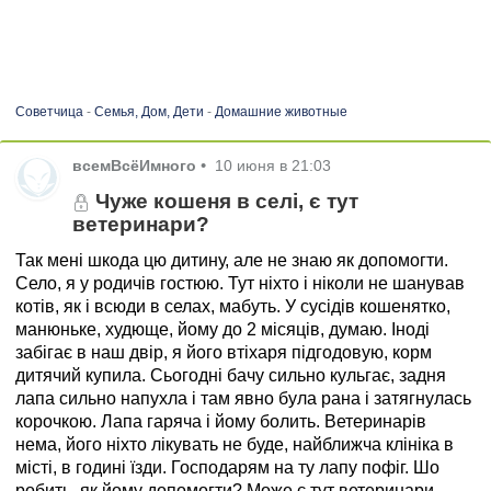
Советчица
-
Семья, Дом, Дети
-
Домашние животные
всемВсёИмного
•
10 июня в 21:03
Чуже кошеня в селі, є тут
ветеринари?
Так мені шкода цю дитину, але не знаю як допомогти.
Село, я у родичів гостюю. Тут ніхто і ніколи не шанував
котів, як і всюди в селах, мабуть. У сусідів кошенятко,
манюньке, худюще, йому до 2 місяців, думаю. Іноді
забігає в наш двір, я його втіхаря підгодовую, корм
дитячий купила. Сьогодні бачу сильно кульгає, задня
лапа сильно напухла і там явно була рана і затягнулась
корочкою. Лапа гаряча і йому болить. Ветеринарів
нема, його ніхто лікувать не буде, найближча клініка в
місті, в годині їзди. Господарям на ту лапу пофіг. Шо
робить, як йому допомогти? Може є тут ветеринари,