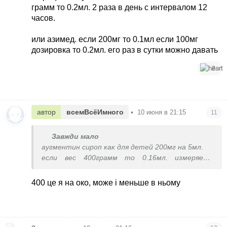
грамм то 0.2мл. 2 раза в день с интервалом 12
часов.
или азимед. если 200мг то 0.1мл если 100мг
дозировка то 0.2мл. его раз в сутки можно давать
2
автор
всемВсёИмного
•
10 июня в 21:15
11
Завжди мало
аугментин сироп как для детей 200мг на 5мл.
если вес 400грамм то 0.16мл. измеряете
шприцем инсулиновым без иголки. если 500
грамм то 0.2мл. 2 раза в день с интервалом 12
400 це я на око, може і меньше в ньому
часов.
или азимед. если 200мг то 0.1мл если 100мг
дозировка то 0.2мл. его раз в сутки можно