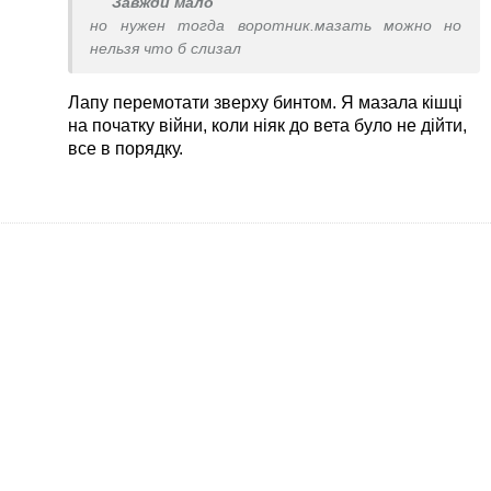
Завжди мало
но нужен тогда воротник.мазать можно но
нельзя что б слизал
Лапу перемотати зверху бинтом. Я мазала кішці
на початку війни, коли ніяк до вета було не дійти,
все в порядку.