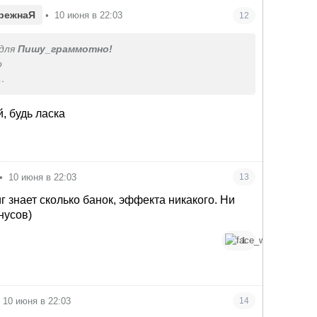
режнаЯ
•
10 июня в 22:03
12
для
Пишу_граммотно!
о
є, волосся і шкіра клас
й, будь ласка
•
10 июня в 22:03
13
 знает сколько банок, эффекта никакого. Ни
нусов)
1
10 июня в 22:03
14