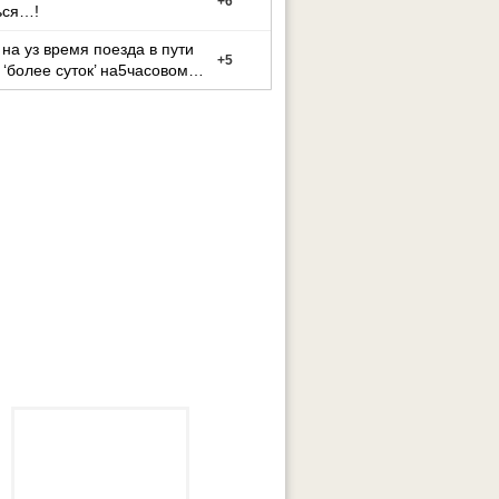
+
6
ься…!
на уз время поезда в пути
+
5
 ‘более суток’ на5часовом
утке