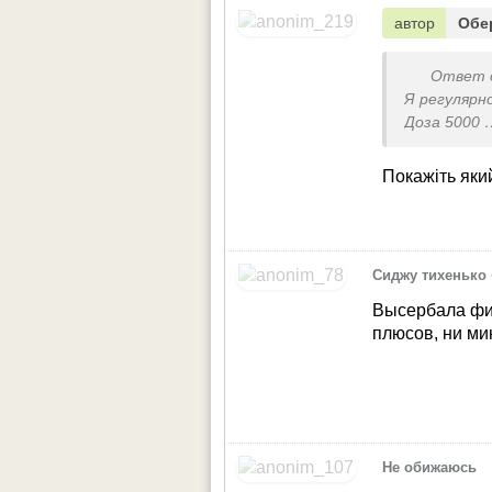
автор
Обе
Ответ 
Я регулярн
Доза 5000
Нижче не ді
Покажіть яки
Сиджу тихенько
Высербала фиг
плюсов, ни ми
•
Не обижаюсь