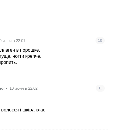
0 июня в 22:01
10
оллаген в порошке.
гуще, ногти крепче.
ропить.
но!
•
10 июня в 22:02
11
 волосся і шкіра клас