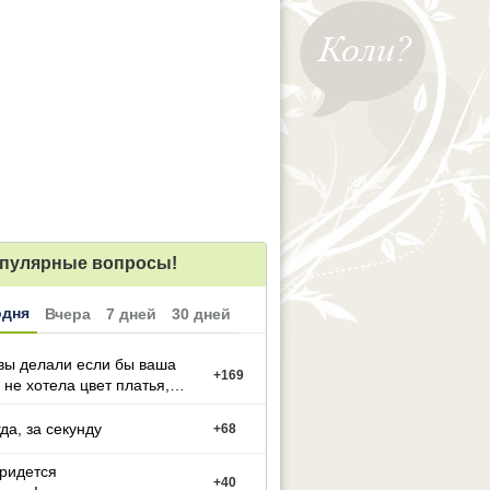
пулярные вопросы!
одня
Вчера
7 дней
30 дней
вы делали если бы ваша
+
169
 не хотела цвет платья,
й вы выбрали
гда, за секунду
+
68
придется
+
40