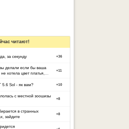
йчас читают!
гда, за секунду
+
36
вы делали если бы ваша
+
11
 не хотела цвет платья,
й вы выбрали
 5.6 Sol - як вам?
+
10
лолась с местной зоошизы
+
8
бирается в странных
+
8
х, зайдите
придется