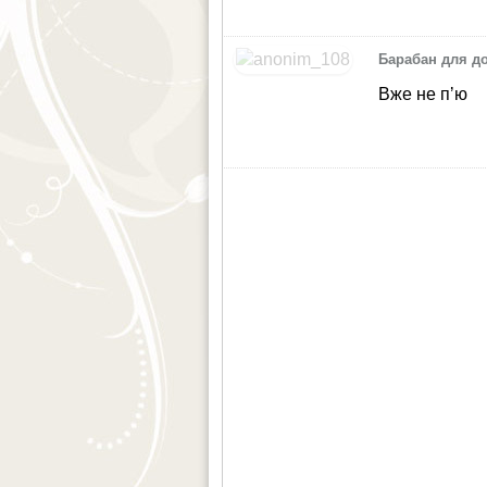
Барабан для д
Вже не пʼю