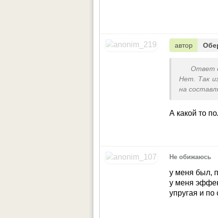
автор
Обе
Ответ 
Нет. Так и
на состав
А какой то п
•
Не обижаюсь
у меня был, п
у меня эффек
упругая и по