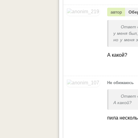
автор
Обе
Ответ 
у меня был
но у меня 
более упру
А какой?
•
Не обижаюсь
Ответ 
А какой?
пила несколь