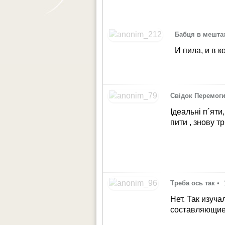
Бабця в мешта
И пила, и в 
Свідок Перемог
Ідеальні п´яти
пити , знову т
Треба ось так
•
Нет. Так изуч
составляющие