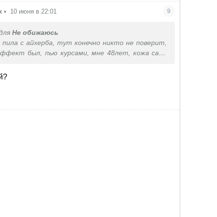
х
•
10 июня в 22:01
9
для
Не обижаюсь
, пила с айхерба, тут конечно никто не поверит,
эффект был, пью курсами, мне 48лет, кожа сала
гая и по суставам ощущается
й?