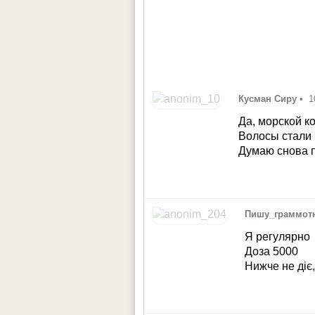
Кусман Сиру
•
1
Да, морской к
Волосы стали 
Думаю снова п
Пишу_граммот
Я регулярно
Доза 5000
Нижче не діє,