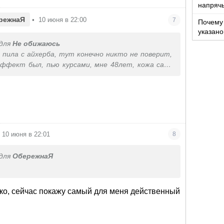
напряч
режнаЯ
•
10 июня в 22:00
7
Почему 
указано
промеж
для
Не обижаюсь
, пила с айхерба, тут конечно никто не поверит,
эффект был, пью курсами, мне 48лет, кожа сала
гая и по суставам ощущается
10 июня в 22:01
8
для
ОбережнаЯ
ко, сейчас покажу самый для меня действенный