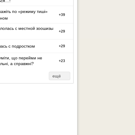
ься…!
кажіть по «режиму тиші»
+
39
оном
лолась с местной зоошизы
+
29
ась с подростком
+
29
уміти, що перейми не
+
23
льні, а справжні?
ещё