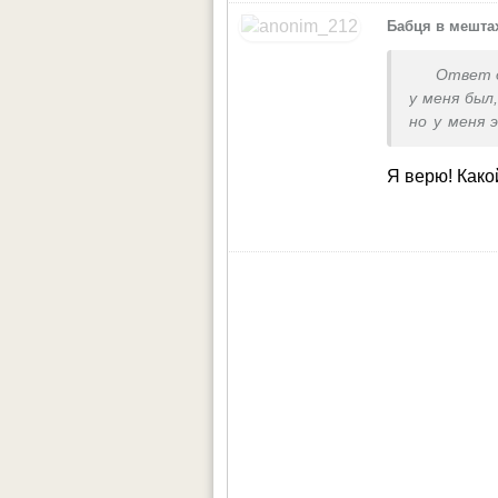
Бабця в мешта
Ответ 
у меня был
но у меня 
более упру
Я верю! Како