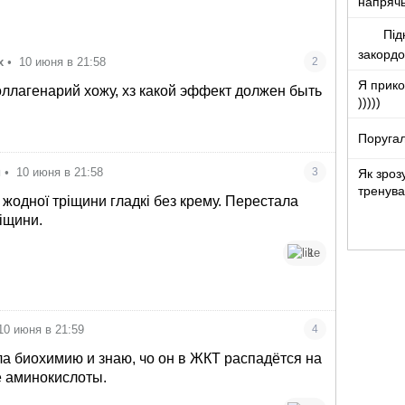
напряч
Під
закорд
х
•
10 июня в 21:58
2
Я прико
коллагенарий хожу, хз какой эффект должен быть
)))))
Поругал
и
•
10 июня в 21:58
3
Як зроз
тренува
, жодної тріщини гладкі без крему. Перестала
ріщини.
1
10 июня в 21:59
4
ала биохимию и знаю, чо он в ЖКТ распадётся на
 аминокислоты.