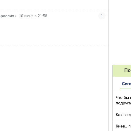
орослих
•
10 июня в 21:58
1
По
Сег
Что бы 
подруга
которы
Как все
Киев.. 