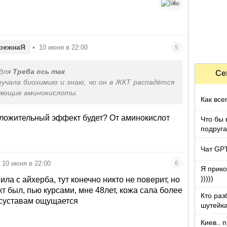
4
режнаЯ
•
10 июня в 22:00
5
для
Треба ось так
Се
зучала биохимию и знаю, чо он в ЖКТ распадётся
ляющие аминокислоты.
Как все
оложительный эффект будет? От аминокислот
Что бы 
подруга
которы
Чат GPT
10 июня в 22:00
6
Я прико
)))))
ила с айхерба, тут конечно никто не поверит, но
т был, пью курсами, мне 48лет, кожа сала более
Кто раз
 суставам ощущается
шутейка
Киев.. 