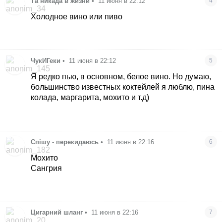
Та никада в жизни
•
11 июня в 22:12
4
Холодное вино или пиво
ЧукИГеки
•
11 июня в 22:12
5
Я редко пью, в основном, белое вино. Но думаю,
большинство известных коктейлей я люблю, пина
колада, маргарита, мохито и т.д)
Спішу - перекидаюсь
•
11 июня в 22:16
6
Мохито
Сангрия
Цигарний шланг
•
11 июня в 22:16
7