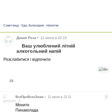
Советчица
-
Еда, Кулинария
-
Напитки
Дикая Роза
•
11 июня в 22:10
Ваш улюблений літній
алкогольний напій
Розслабитися і відпочити
1
26
ВсеПроВсехЗнаю
•
11 июня в 22:11
1
Мохито
Пинаколада