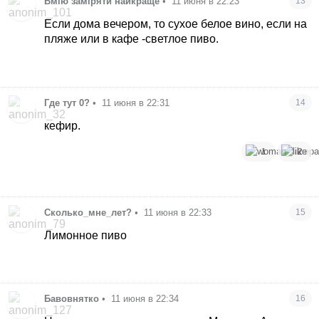
Вмію заміряти найкраще
•
11 июня в 22:23
13
Если дома вечером, то сухое белое вино, если на
пляже или в кафе -светлое пиво.
Где тут 0?
•
11 июня в 22:31
14
кефир.
1
2
Сколько_мне_лет?
•
11 июня в 22:33
15
Лимонное пиво
Бавовнятко
•
11 июня в 22:34
16