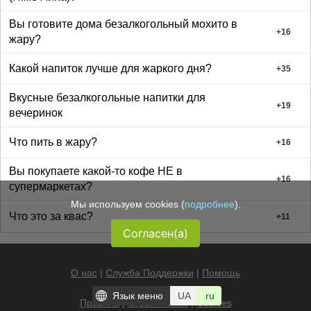
Вы готовите дома безалкогольный мохито в
+
16
жару?
Какой напиток лучше для жаркого дня?
+
35
Вкусные безалкогольные напитки для
+
19
вечеринок
Что пить в жару?
+
16
Вы покупаете какой-то кофе НЕ в
+
16
супермаркетах?
Мы используем cookies (
подробнее
).
Что это за квас?
+
11
Согласен(а)
О нас
|
Служба Поддержки
|
Помощь
Язык меню
UA
ru
Правила
|
Ограничения
|
Cookies