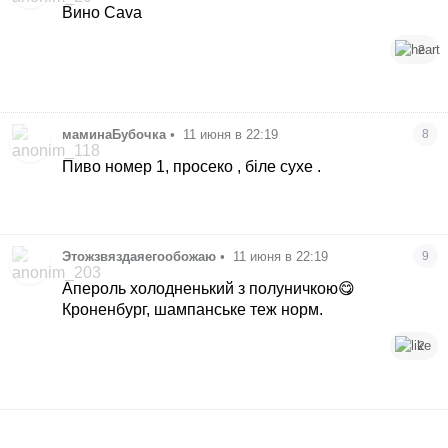
Вино Cava
2
маминаБубочка
•
11 июня в 22:19
8
Пиво номер 1, просеко , біле сухе .
Этожзвяздаяегообожаю
•
11 июня в 22:19
9
Апероль холодненький з полуничкою😋
Кроненбург, шампанське теж норм.
2