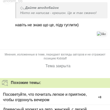
Дайте вподобайок
Ніхто не написав - крюшон. Це ж так смачно!
навіть не знаю що це, піду гуглити)
1
Мнения, изложенные в теме, передают взгляды авторов и не отражают
позицию Kidstaff
Тема закрыта
Похожие темы:
Посоветуйте, что почитать легкое и приятное,
+
8
чтобы отдохнуть вечером
Древесный аромат на лето, женский, с легкой