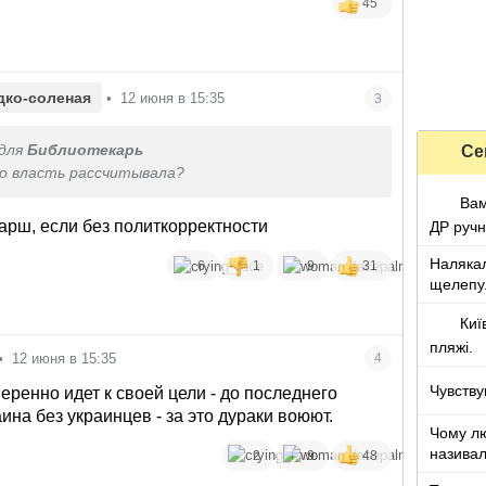
45
дко-соленая
•
12 июня в 15:35
3
для
Библиотекарь
Се
то власть рассчитывала?
Вам
арш, если без политкорректности
ДР ручн
Налякал
6
1
9
31
щелепу
Киї
пляжі.
•
12 июня в 15:35
4
Чувству
еренно идет к своей цели - до последнего
ина без украинцев - за это дураки воюют.
Чому лю
називал
2
9
48
з дітьми