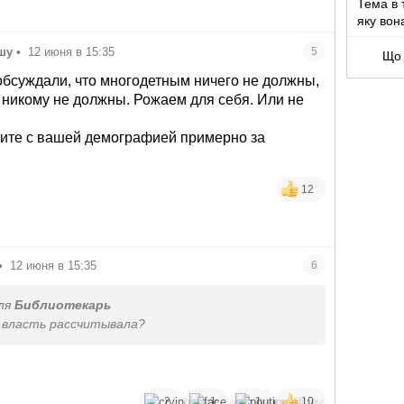
Тема в 
яку вон
ешу
•
12 июня в 15:35
5
Що 
бсуждали, что многодетным ничего не должны,
 никому не должны. Рожаем для себя. Или не
лите с вашей демографией примерно за
12
•
12 июня в 15:35
6
ля
Библиотекарь
о власть рассчитывала?
2
1
1
10