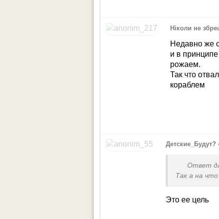
Ніколи не збр
Недавно же о
и в принципе
рожаем.
Так что отва
кораблем
Детские_Будут?
Ответ д
Так а на чт
Это ее цель