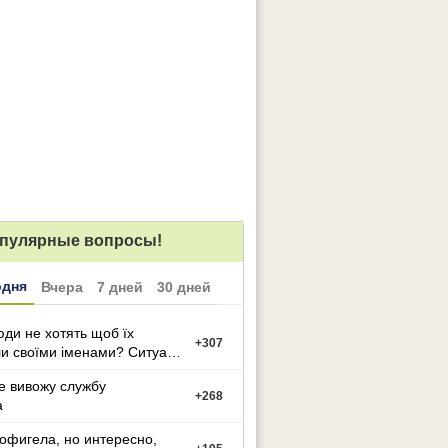
пулярные вопросы!
одня
Вчера
7 дней
30 дней
ди не хотять щоб їх
+
307
и своїми іменами? Ситуація
е вивожу службу
+
268
а
офигела, но интересно,