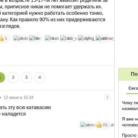
 в возрасте 15-17-ти лет вывозят родители за
м, приписное никак не помогает удержать их.
й категорией нужно работать особенно тонко,
рану. Как правило 90% из них придерживаются
взглядов.
1
2
2
3
10
17
22
По
1
2
3
4
Сег
•
12 июня в 15:34
1
Чому лю
ать эту всю катавасию
називал
е наладится
з дітьми
Я вже н
чоловік
2
72
Просто 