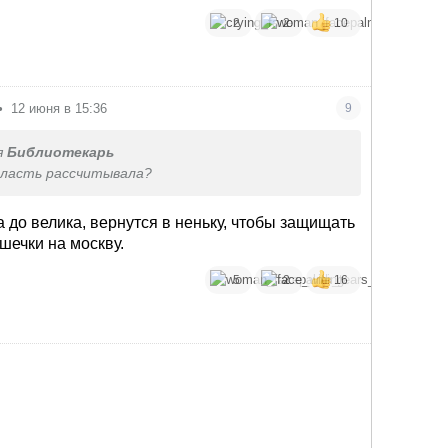
2
2
10
•
12 июня в 15:36
9
я
Библиотекарь
 власть рассчитывала?
а до велика, вернутся в неньку, чтобы защищать
шечки на москву.
5
2
16