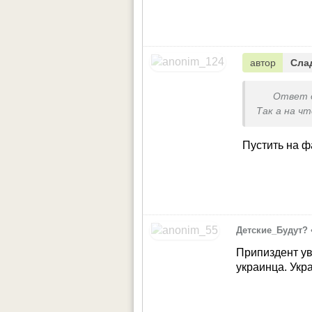
автор
Сла
Ответ 
Так а на ч
Пустить на ф
Детские_Будут?
Припиздент ув
украинца. Укра