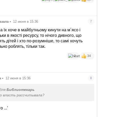
казала
•
12 июня в 15:36
7
 їх хоче в майбутньому кинути на м´ясо і
ьки в якості ресурсу, то нічого дивного, що
ть дітей і хто по-розумніше, то самі хочуть
ьно роблять, тільки так.
2
34
а
•
12 июня в 15:36
8
для
Библиотекарь
то власть рассчитывала?
 ...’