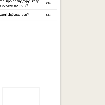
топі про повну дуру і каву
+
34
а роками не пила?
далі відбувається?
+
33