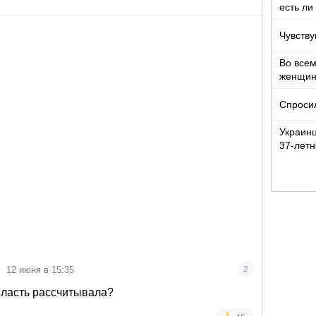
есть ли
Чувству
Во все
женщи
Спроси
Украин
37-летн
девочко
•
12 июня в 15:35
2
 власть рассчитывала?