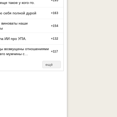
+
195
 еще такое у кого-то.
ю себя полной дурой
+
163
м виноваты наши
+
154
ны
ла ИИ про УПА.
+
132
цы возмущены отношениями
+
117
его мужчины с
й
ещё