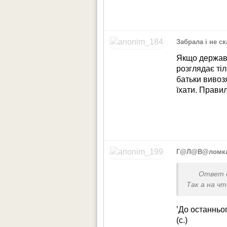
Забрала і не с
Якщо держава
розглядає тіл
батьки вивозя
їхати. Правил
Г@Л@В@ломк
Ответ 
Так а на ч
’До останнього
(с.)