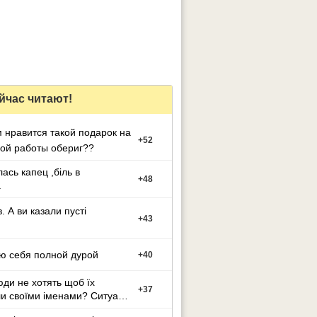
йчас читают!
 нравится такой подарок на
+
52
ой работы обериг??
ась капец ,біль в
+
48
.
в. А ви казали пусті
+
43
ю себя полной дурой
+
40
ди не хотять щоб їх
+
37
и своїми іменами? Ситуація