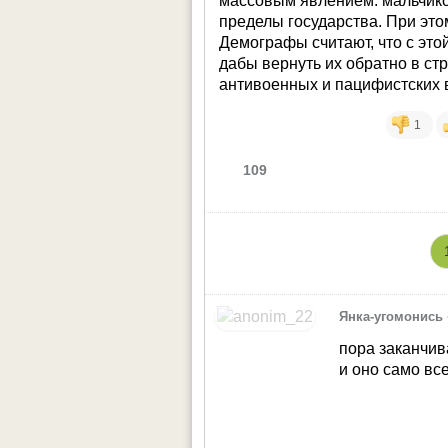
массовым явлением: мальчиков
пределы государства. При это
Демографы считают, что с это
дабы вернуть их обратно в ст
антивоенных и пацифистских 
1
109
Янка-угомонись
пора заканчив
и оно само вс