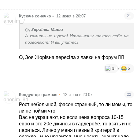
Кусюче сонечко
•
12 июня в 20:07
21
Українка Маша
А хамить не нужно! Итальянцы такого себе не
позволяют! И вы учитесь
О, Зоя Жорівна пересіла з лавки на форум 🤦‍♀️
1
5
•
Кондуктор трамвая
12 июня в 20:07
22
Рост небольшой, фасон странный, то ли момы, то
ли не пойми что.
Вас не украшают, но если цена вопроса 10-15
евро и это 20е джинсы в гардеробе, то взять и не
париться. Лично у меня главный критерий в
одежде - мне нравится, мне носить, значит надо