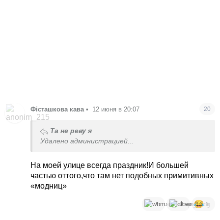
Фісташкова кава
•
12 июня в 20:07
20
Та не реву я
Удалено администрацией...
На моей улице всегда праздник!И большей
частью оттого,что там нет подобных примитивных
«модниц»
1
3
1