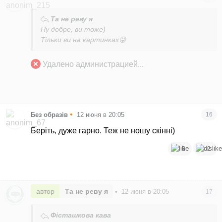
Та не реву я
Ну добре, ви тоже)
Тільки ви на картинках😜
Удалено администрацией...
•
Без образів
12 июня в 20:05
16
Беріть, дуже гарно. Теж не ношу скінні)
6
2
автор
Та не реву я
•
12 июня в 20:05
17
Фісташкова кава