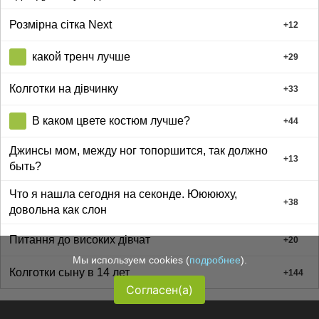
Розмірна сітка Next
+
12
какой тренч лучше
+
29
Колготки на дівчинку
+
33
В каком цвете костюм лучше?
+
44
Джинсы мом, между ног топоршится, так должно
+
13
быть?
Что я нашла сегодня на секонде. Ююююху,
+
38
довольна как слон
Питання до високих дівчат
+
20
Мы используем cookies (
подробнее
).
Колготки сыну в 14 лет
+
144
Согласен(а)