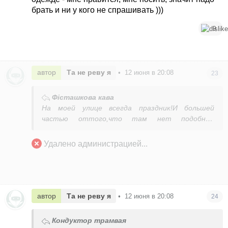
брать и ни у кого не спрашивать )))
9
автор
Та не реву я
•
12 июня в 20:08
23
Фісташкова кава
На моей улице всегда праздник!И большей
частью оттого,что там нет подобных
примитивных «модниц»
Удалено администрацией...
автор
Та не реву я
•
12 июня в 20:08
24
Кондуктор трамвая