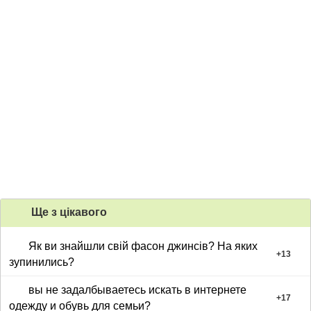
Ще з цiкавого
Як ви знайшли свій фасон джинсів? На яких
+
13
зупинились?
вы не задалбываетесь искать в интернете
+
17
одежду и обувь для семьи?