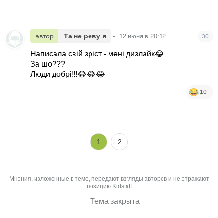
автор
Та не реву я
•
12 июня в 20:12
30
Написала свій зріст - мені дизлайк😂
За шо???
Люди добрі!!!😂😂😂
10
1
2
Мнения, изложенные в теме, передают взгляды авторов и не отражают
позицию Kidstaff
Тема закрыта