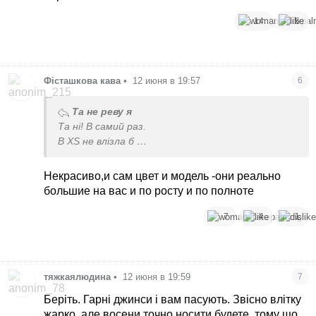
14
5
Фісташкова кава
•
12 июня в 19:57
6
Та не реву я
Та ні! В самий раз.
В ХS не влізла б
Скіні не ношу
Некрасиво,и сам цвет и модель -они реально
большие на вас и по росту и по полноте
7
4
1
тяжкаялюдина
•
12 июня в 19:59
7
Беріть. Гарні джинси і вам пасують. Звісно влітку
жарко, але восени точно носити будете, тому що