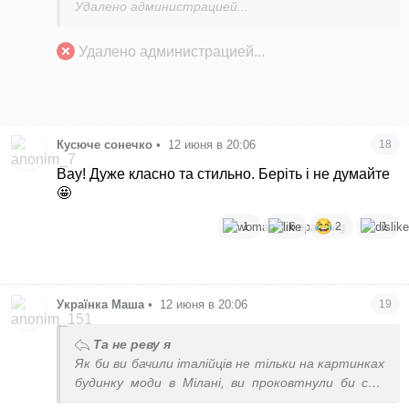
Удалено администрацией...
Удалено администрацией...
Кусюче сонечко
•
12 июня в 20:06
18
Вау! Дуже класно та стильно. Беріть і не думайте
🤩
1
6
2
1
Українка Маша
•
12 июня в 20:06
19
Та не реву я
Як би ви бачили італійців не тільки на картинках
будинку моди в Мілані, ви проковтнули би свої
слова назад 😁