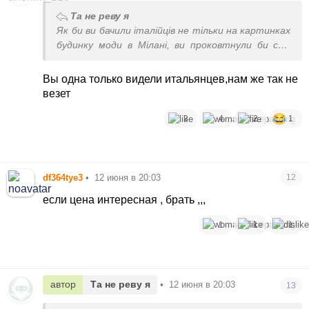
Та не реву я
Як би ви бачили італійців не тільки на картинках
будинку моди в Мілані, ви проковтнули би свої
слова назад 😁
Вы одна только видели итальянцев,нам же так не
везет
3
4
2
1
df364tye3
•
12 июня в 20:03
12
если цена интересная , брать ,,,
1
1
1
автор
Та не реву я
•
12 июня в 20:03
13