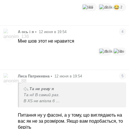
15
2
2
А ось і я
•
12 июня в 19:54
4
Мне шов этот не нравится
5
2
Лиса Патрикевна
•
12 июня в 19:54
5
Та не реву я
Та ні! В самий раз.
В ХS не влізла б
Скіні не ношу
Питання ну у фасоні, а у тому, що виглядають на
вас як не за розміром. Якщо вам подобається, то
беріть