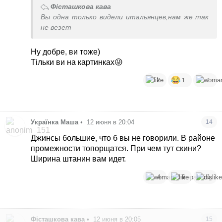
Фісташкова кава
Вы одна только видели итальянцев,нам же так
не везет
Ну добре, ви тоже)
Тільки ви на картинках😜
2
1
1
Українка Маша
•
12 июня в 20:04
14
Джинсы большие, что б вы не говорили. В районе
промежности топорщатся. При чем тут скини?
Ширина штанин вам идет.
4
6
1
Фісташкова кава
•
12 июня в 20:05
15