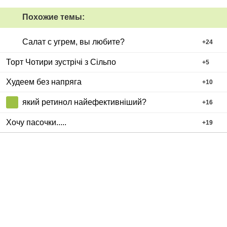
Похожие темы:
Салат с угрем, вы любите?
+
24
Торт Чотири зустрічі з Сільпо
+
5
Худеем без напряга
+
10
який ретинол найефективніший?
+
16
Хочу пасочки.....
+
19