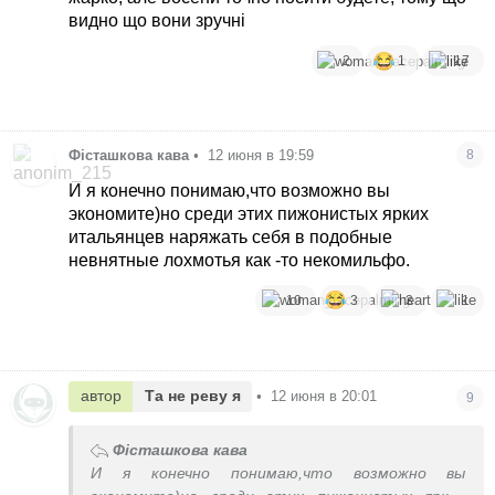
видно що вони зручні
2
1
17
Фісташкова кава
•
12 июня в 19:59
8
И я конечно понимаю,что возможно вы
экономите)но среди этих пижонистых ярких
итальянцев наряжать себя в подобные
невнятные лохмотья как -то некомильфо.
10
3
3
1
автор
Та не реву я
•
12 июня в 20:01
9
Фісташкова кава
И я конечно понимаю,что возможно вы