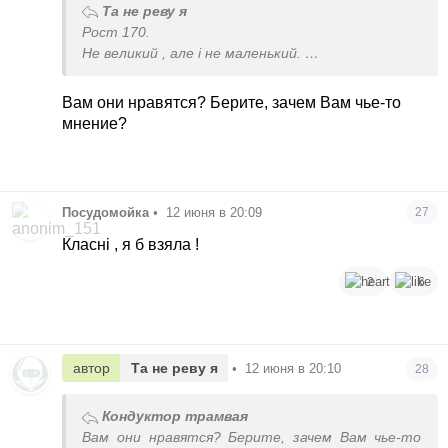
Та не реву я
Рост 170.
Не великий , але і не маленький.
А який має бути 185?
Вам они нравятся? Берите, зачем Вам чье-то
мнение?
Посудомойка
•
12 июня в 20:09
27
Класні , я б взяла !
2
6
автор
Та не реву я
•
12 июня в 20:10
28
Кондуктор трамвая
Вам они нравятся? Берите, зачем Вам чье-то