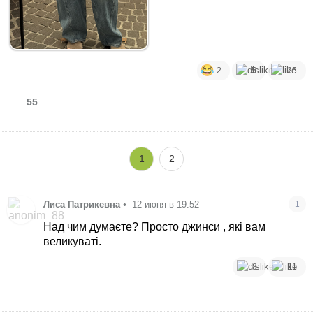
2
5
25
55
1
2
Лиса Патрикевна
•
12 июня в 19:52
1
Над чим думаєте? Просто джинси , які вам
великуваті.
8
11