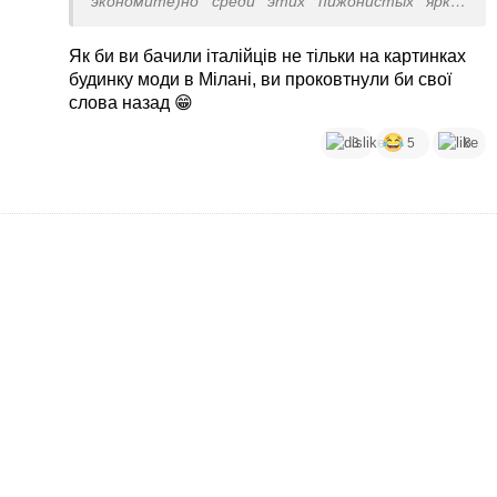
экономите)но среди этих пижонистых ярких
итальянцев наряжать себя в подобные
невнятные лохмотья как -то некомильфо.
Як би ви бачили італійців не тільки на картинках
будинку моди в Мілані, ви проковтнули би свої
слова назад 😁
3
5
8