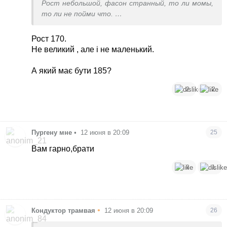
Рост небольшой, фасон странный, то ли момы,
то ли не пойми что.
Вас не украшают, но если цена вопроса 10-15
евро и это 20е джинсы в гардеробе, то взять и
Рост 170.
не париться. Лично у меня главный критерий в
Не великий , але і не маленький.
одежде - мне нравится, мне носить, значит надо
брать и ни у кого не спрашивать )))
А який має бути 185?
2
2
Пургену мне
•
12 июня в 20:09
25
Вам гарно,брати
8
1
•
Кондуктор трамвая
12 июня в 20:09
26