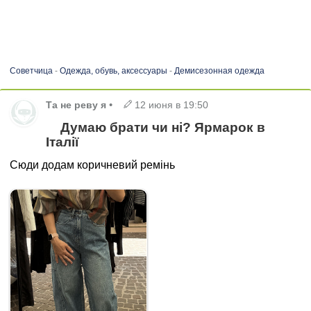
Советчица
-
Одежда, обувь, аксессуары
-
Демисезонная одежда
Та не реву я
•
12 июня в 19:50
Думаю брати чи ні? Ярмарок в
Італії
Сюди додам коричневий ремінь