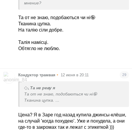
мнение?
Та от не знаю, подобаються чи ні🤪
Тканина цупка.
На талію сіли добре.
Талія намісці.
Обтягло не люблю.
•
Кондуктор трамвая
12 июня в 20:11
29
Та не реву я
Та от не знаю, подобаються чи ні🤪
Тканина цупка.
На талію сіли добре.
Цена? Я в Заре год назад купила джинсы-клёши,
Талія намісці.
на случай ’когда похудею’. Уже и похудела, а они
Обтягло не люблю.
где-то в закромах так и лежат с этикеткой )))