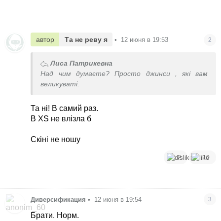
автор
Та не реву я
•
12 июня в 19:53
2
Лиса Патрикевна
Над чим думаєте? Просто джинси , які вам
великуваті.
Та ні! В самий раз.
В ХS не влізла б
Скіні не ношу
2
10
Диверсификация
•
12 июня в 19:54
3
Брати. Норм.