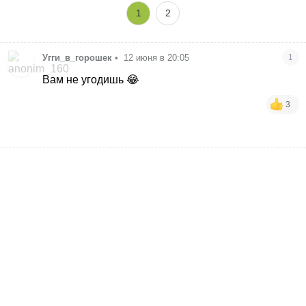
1
2
Угги_в_горошек
•
12 июня в 20:05
1
Вам не угодишь 😂
3