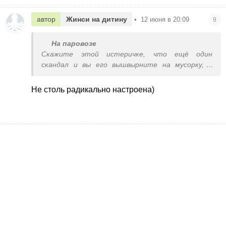
автор
Жинси на дитину
•
12 июня в 20:09
9
На паровозе
Скажите этой истеричке, что ещё один
скандал и вы его вышвырните на мусорку, а
оттуда притащите себе кота и будете жить с
ним в мире и согласии.
Не столь радикально настроена)