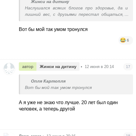
Жинси на дитину
Наслушался всяких блогов про здоровье, да и
лишний вес, с друзьями перестал общаться, с
которыми пил, вот сидит и нудит
Вот бы мой так умом тронулся
6
автор
Жинси на дитину
•
12 июня в 20:14
17
Опля Картопля
Вот бы мой так умом тронулся
А я уже не знаю что лучше. 20 лет был один
человек, а теперь другой
18