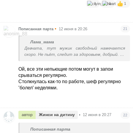
1
1
1
•
Пописанная парта
12 июня в 20:26
21
Лама_мама
Девчата, тут мужик свободный намечается
скоро. Не пьёт, следит за здоровьем, добрый.
Хотя, может он ради любовницы за ум взялся,
то конечно один не останется.
Ой, все эти непьющие потом могут в запои
срываться регулярно.
Столкнулась как-то по работе, шеф регулярно
’болел’ неделями.
автор
Жинси на дитину
•
12 июня в 20:27
22
Пописанная парта