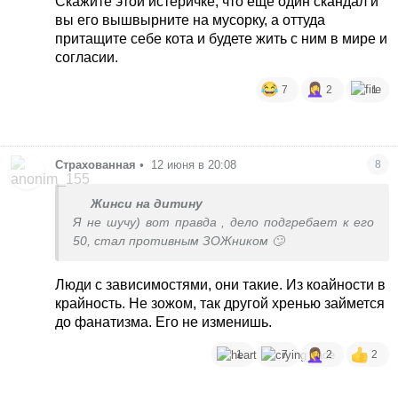
Скажите этой истеричке, что ещё один скандал и
вы его вышвырните на мусорку, а оттуда
притащите себе кота и будете жить с ним в мире и
согласии.
7
2
1
Страхованная
•
12 июня в 20:08
8
Жинси на дитину
Я не шучу) вот правда , дело подгребает к его
50, стал противным ЗОЖником 🙄
Люди с зависимостями, они такие. Из коайности в
крайность. Не зожом, так другой хренью займется
до фанатизма. Его не изменишь.
1
7
2
2