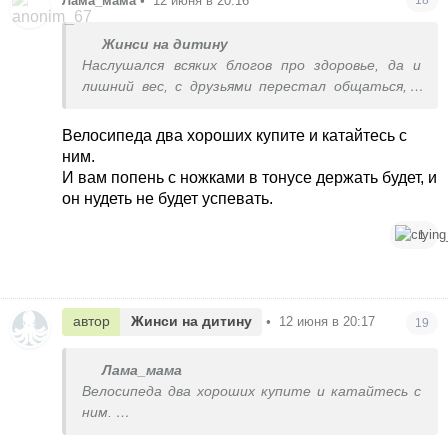
Лама_мама
•
12 июня в 20:16
Жинси на дитину
Наслушался всяких блогов про здоровье, да и
лишний вес, с друзьями перестал общаться, с
которыми пил, вот сидит и нудит
Велосипеда два хороших купите и катайтесь с
ним.
И вам попень с ножками в тонусе держать будет, и
он нудеть не будет успевать.
1
автор
Жинси на дитину
•
12 июня в 20:17
19
Лама_мама
Велосипеда два хороших купите и катайтесь с
ним.
И вам попень с ножками в тонусе держать