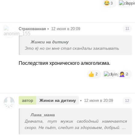
3
2
Страхованная
•
12 июня в 20:09
11
Жинси на дитину
Это я) но он мне стал скандалы закатывать
Последствия хронического алкоголизма.
2
1
2
автор
Жинси на дитину
•
12 июня в 20:09
12
Лама_мама
Девчата, тут мужик свободный намечается
скоро. Не пьёт, следит за здоровьем, добрый.
Хотя, может он ради любовницы за ум взялся,