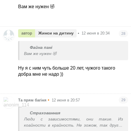
Вам же нужен 🤣
автор
Жинси на дитину
•
12 июня в 20:34
28
Файна пані
Вам же нужен 🤣
Ну я с ним чуть больше 20 лет, чужого такого
добра мне не надо ))
•
Та прям багіня
12 июня в 20:57
29
Страхованная
Люди с зависимостями, они такие. Из
коайности в крайность. Не зожом, так другой