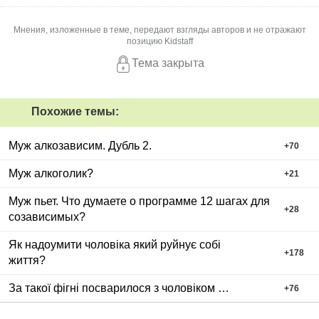
Мнения, изложенные в теме, передают взгляды авторов и не отражают
позицию Kidstaff
Тема закрыта
Похожие темы:
Муж алкозависим. Дубль 2.
+
70
Муж алкоголик?
+
21
Муж пьет. Что думаете о программе 12 шагах для
+
28
созависимых?
Як надоумити чоловіка який руйнує собі
+
178
життя?
За такої фігні посварилося з чоловіком …
+
76