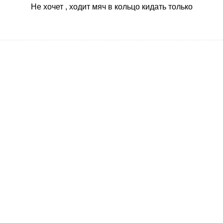
будет, и он нудеть не будет успевать.
Не хочет , ходит мяч в кольцо кидать только