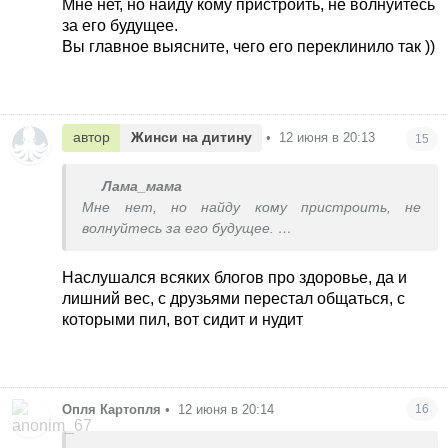
Мне нет, но найду кому пристроить, не волнуйтесь
за его будущее.
Вы главное выясните, чего его переклинило так ))
автор
Жинси на дитину
•
12 июня в 20:13
15
Лама_мама
Мне нет, но найду кому пристроить, не
волнуйтесь за его будущее.
Вы главное выясните, чего его переклинило так
))
Наслушался всяких блогов про здоровье, да и
лишний вес, с друзьями перестал общаться, с
которыми пил, вот сидит и нудит
Опля Картопля
•
12 июня в 20:14
16