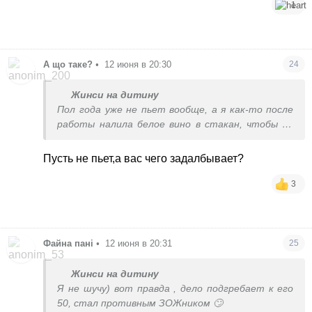
1
А що таке?
•
12 июня в 20:30
24
Жинси на дитину
Пол года уже не пьет вообще, а я как-то после
работы налила белое вино в стакан, чтобы не
заметил, а он подошел и хлебнул, думал вода.,
ото скандал был 🤣
Пусть не пьет,а вас чего задалбывает?
3
Файна пані
•
12 июня в 20:31
25
Жинси на дитину
Я не шучу) вот правда , дело подгребает к его
50, стал противным ЗОЖником 🙄