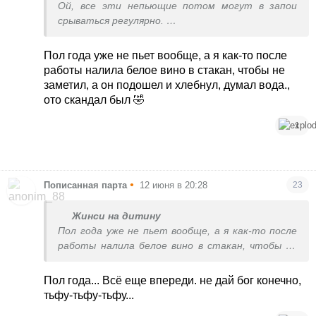
Ой, все эти непьющие потом могут в запои
срываться регулярно.
Столкнулась как-то по работе, шеф регулярно
’болел’ неделями.
Пол года уже не пьет вообще, а я как-то после
работы налила белое вино в стакан, чтобы не
заметил, а он подошел и хлебнул, думал вода.,
ото скандал был 🤣
1
•
Пописанная парта
12 июня в 20:28
23
Жинси на дитину
Пол года уже не пьет вообще, а я как-то после
работы налила белое вино в стакан, чтобы не
заметил, а он подошел и хлебнул, думал вода.,
ото скандал был 🤣
Пол года... Всё еще впереди. не дай бог конечно,
тьфу-тьфу-тьфу...