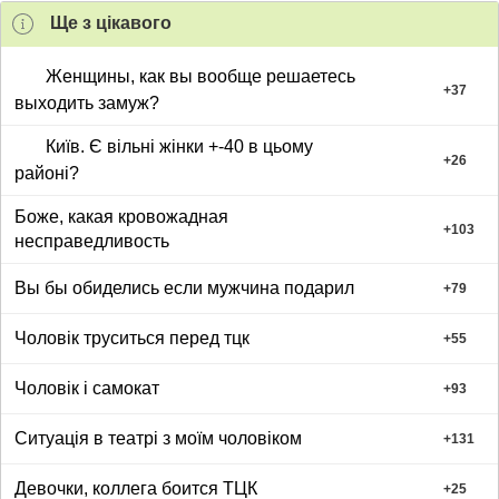
Ще з цiкавого
Женщины, как вы вообще решаетесь
+
37
выходить замуж?
Київ. Є вільні жінки +-40 в цьому
+
26
районі?
Боже, какая кровожадная
+
103
несправедливость
Вы бы обиделись если мужчина подарил
+
79
Чоловік труситься перед тцк
+
55
Чоловік і самокат
+
93
Ситуація в театрі з моїм чоловіком
+
131
Девочки, коллега боится ТЦК
+
25