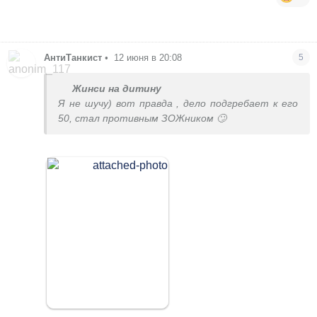
АнтиТанкист
•
12 июня в 20:08
5
Жинси на дитину
Я не шучу) вот правда , дело подгребает к его
50, стал противным ЗОЖником 🙄