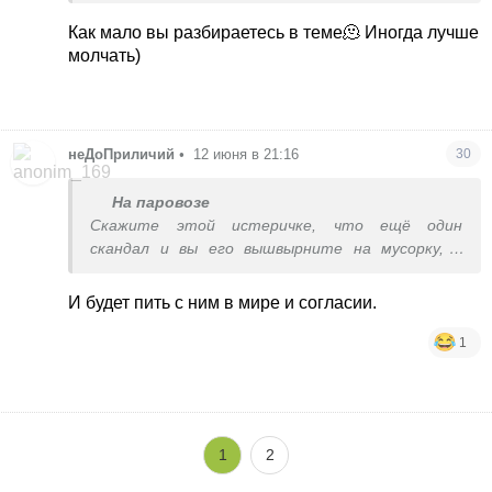
хренью займется до фанатизма. Его не
изменишь.
Как мало вы разбираетесь в теме🫠 Иногда лучше
молчать)
неДоПриличий
•
12 июня в 21:16
30
На паровозе
Скажите этой истеричке, что ещё один
скандал и вы его вышвырните на мусорку, а
оттуда притащите себе кота и будете жить с
ним в мире и согласии.
И будет пить с ним в мире и согласии.
1
1
2