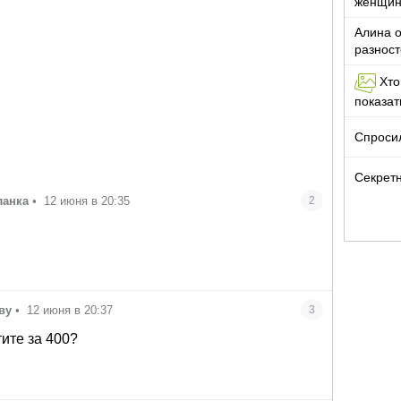
женщи
Алина о
разност
кто то т
Хто
показа
Спроси
Секретн
ланка
•
12 июня в 20:35
2
ву
•
12 июня в 20:37
3
ите за 400?