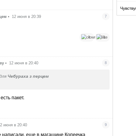
Чувству
рцем
•
12 июня в 20:39
7
4
1
ву
•
12 июня в 20:40
8
для
Чебураха з перцем
есть пакет.
2 июня в 20:40
9
 написали, еще в магащине Копеечка