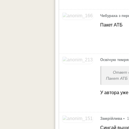
Чебураха з пе
Пакет АТБ
Освічую темря
Ответ 
Пакет АТБ
У автора уже 
Замрійлива
•
1
Синсай выше