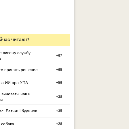
йчас читают!
е вивожу службу
+
67
а
те принять решение
+
65
ла ИИ про УПА.
+
59
м виноваты наши
+
38
ны
ас. Батьки і будинок
+
35
 собака
+
28