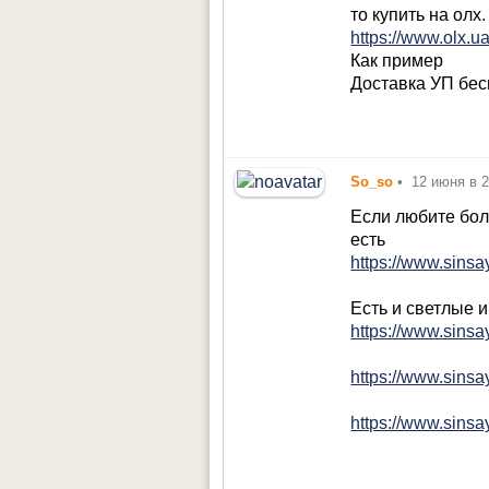
то купить на олх.
https://www.olx.u
Как пример
Доставка УП бес
So_so
•
12 июня в 2
Если любите бол
есть
https://www.sinsa
Есть и светлые и
https://www.sinsa
https://www.sinsa
https://www.sinsa