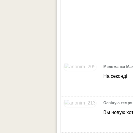
Меломанка Ма
На секонді
Освічую темря
Вы новую хот