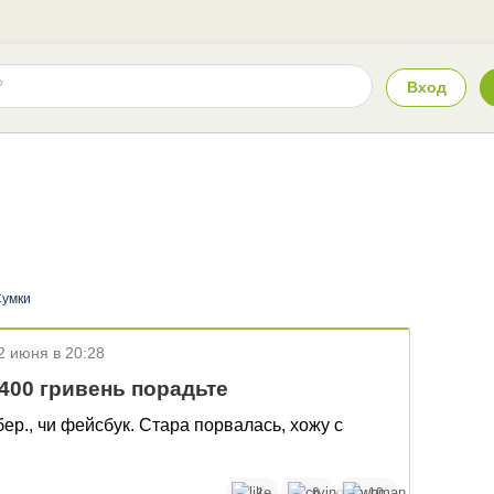
Вход
умки
2 июня в 20:28
400 гривень порадьте
бер., чи фейсбук. Стара порвалась, хожу с
1
6
10