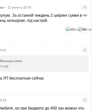
на
•
12 июня в 20:40
10
купую. За останній тиждень 2 шкіряні сумки в +/-
жну, кольорові, під настрій.
2
3
0:41
11
Моська-слон
дстаф
ка УП бесплатная сейчас
0:44
12
любите, но при бюджете до 400 грн можно что-