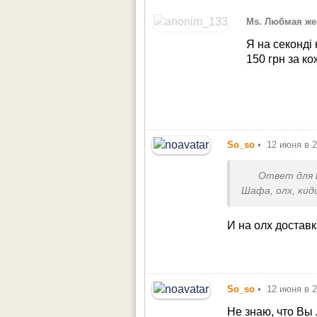
Ms. Любмая же
Я на секонді 
150 грн за ко
So_so
•
12 июня в 2
Ответ для
Шафа, олх, ки
И на олх достав
So_so
•
12 июня в 2
Не знаю, что Вы 