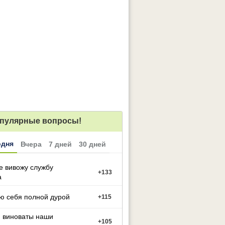
пулярные вопросы!
одня
Вчера
7 дней
30 дней
е вивожу службу
+
133
а
ю себя полной дурой
+
115
м виноваты наши
+
105