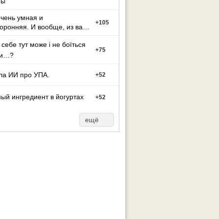
ны
чень умная и
+
105
оронняя. И вообще, из вас
ут может стать тако
 себе тут може і не боїться
+
75
ти…?
ла ИИ про УПА.
+
52
ый ингредиент в йогуртах
+
52
ещё