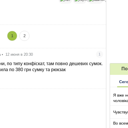
1
2
а
•
12 июня в 20:30
1
ни, по типу конфіскат, там повно дешевих сумок.
По
пила по 380 грн сумку та рюкзак
Сег
Я вже н
чоловік
Чувству
Во все