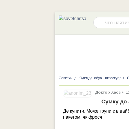
Советчица
-
Одежда, обувь, аксессуары
-
С
Доктор Хаос
•
1
Сумку до 
Де купити. Може групи є в вай
пакетом, як фрося