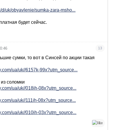
a/d/uk/obyavlenie/sumka-zara-msho...
платная будет сейчас.
0:46
13
ьшие сумки, то вот в Синсей по акции такая
y.com/ua/uk//6157k-99x?utm_source...
 из соломки
y.com/ua/uk//018ih-08x?utm_source...
y.com/ua/uk//111ih-08x?utm_source...
y.com/ua/uk//010ih-03x?utm_source...
1