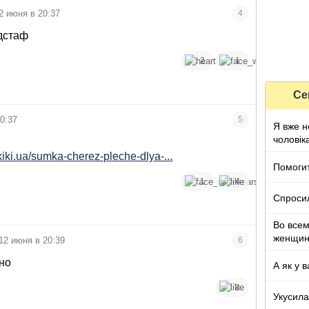
2 июня в 20:37
4
дстаф
2
1
Се
0:37
5
Я вже н
чоловік
kiki.ua/sumka-cherez-pleche-dlya-...
Помоги
1
4
Спроси
Во все
женщи
12 июня в 20:39
6
но
А як у в
3
Укусила