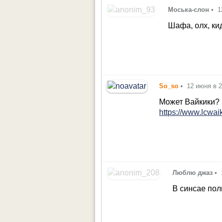
Моська-слон
•
1
Шафа, олх, ки
So_so
•
12 июня в 2
Может Вайкики?
https://www.lcwai
Люблю джаз
•
В синсае пол