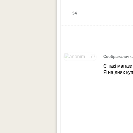
34
Соображалочк
Є такі магази
Я на днях ку