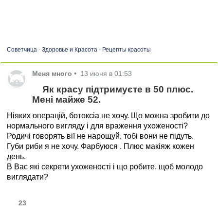
Советчица
-
Здоровье и Красота
-
Рецепты красоты
Меня много
•
13 июня в 01:53
Як красу підтримуєте в 50 плюс.
Мені майже 52.
Ніяких операцій, ботоксіа не хочу. Що можна зробити до
нормального вигляду і для враження ухоженості?
Родичі говорять вії не нарощуй, тобі вони не підуть.
Губи риби я не хочу. Фарбуюся . Плюс макіяж кожен
день.
В Вас які секрети ухоженості і що робите, щоб молодо
виглядати?
23