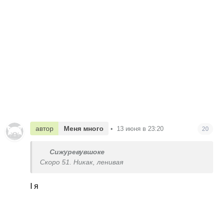
автор
Меня много
•
13 июня в 23:20
20
Сижуревувшоке
Скоро 51. Никак, ленивая
І я