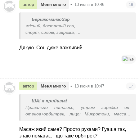
автор
Меня много
•
13 июня в 10:46
16
БершкомангоЗар
якісний, достатній сон,
спорт, силові, зокрема,
догляд відповідно до типу шкіри,
і так, макіяж щоденний...
Дякую. Сон дуже важливий.
1
автор
Меня много
•
13 июня в 10:47
17
ША! я прийшла!
Правильно питаюсь, утром зарядка от
отеков+орбитрек, лицо: Микротоки, массаж,
гуаша. Вижу результат, поэтому не ленюсь
Масаж який саме? Просто руками? Гуаша так,
знаю помагає. І що таке орбітрек?