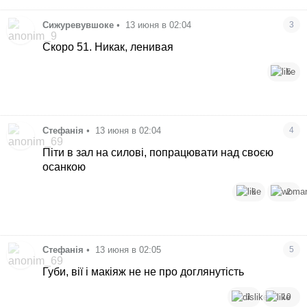
Сижуревувшоке
•
13 июня в 02:04
3
Скоро 51. Никак, ленивая
5
Стефанія
•
13 июня в 02:04
4
Піти в зал на силові, попрацювати над своєю
осанкою
6
2
Стефанія
•
13 июня в 02:05
5
Губи, вії і макіяж не не про доглянутість
1
10