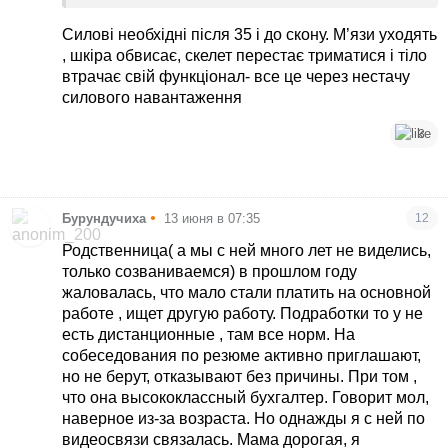
Силові необхідні після 35 і до скону. М’язи уходять
, шкіра обвисає, скелет перестає триматися і тіло
втрачає свій функціонал- все це через нестачу
силового навантаження
3
•
Бурундучиха
13 июня в 07:35
12
Родственница( а мы с ней много лет не виделись,
только созваниваемся) в прошлом году
жаловалась, что мало стали платить на основной
работе , ищет другую работу. Подработки то у не
есть дистанционные , там все норм. На
собеседования по резюме активно приглашают,
но не берут, отказывают без причины. При том ,
что она высококлассный бухгалтер. Говорит мол,
наверное из-за возраста. Но однажды я с ней по
видеосвязи связалась. Мама дорогая, я