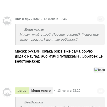
ША! я прийшла!
•
13 июня в 12:46
18
Меня много
Масаж який саме? Просто руками? Гуаша так,
знаю помагає. І що таке орбітрек?
Масаж руками, кілька років вже сама роблю,
додаю наугад, або мʼяч з пупирками . Орбітоек це
велотренажер
1
автор
Меня много
•
13 июня в 23:20
19
БезВзяток