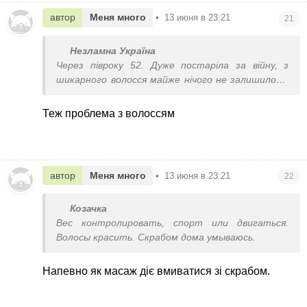
автор
Меня много
•
13 июня в 23:21
21
Незламна Україна
Через півроку 52. Дуже постаріла за війну, з
шикарного волосся майже нічого не залишилось.
Набрала 25 зайвих кг. Виглядаю погано, і нічого
зробити не можу((
Теж проблема з волоссям
автор
Меня много
•
13 июня в 23:21
22
Козачка
Вес контролировать, спорт или двигаться.
Волосы красить. Скрабом дома умываюсь.
Напевно як масаж діє вмиватися зі скрабом.