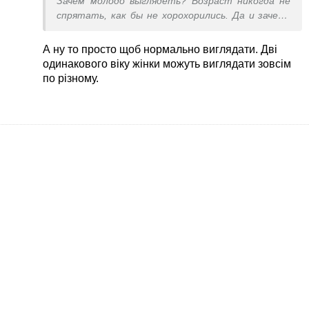
Зачем молодо выглядеть? Возраст никогда не
спрятать, как бы не хорохорились. Да и зачем?
Почему нельзя просто жить
А ну то просто щоб нормально виглядати. Дві
одинакового віку жінки можуть виглядати зовсім
по різному.