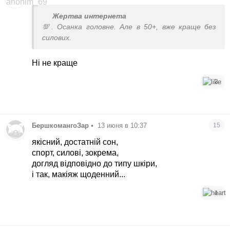
Жертва интернета
💯. Осанка головне. Але в 50+, вже краще без
силових.
Ні не краще
3
БершкомангоЗар
•
13 июня в 10:37
15
якісний, достатній сон,
спорт, силові, зокрема,
догляд відповідно до типу шкіри,
і так, макіяж щоденний...
1