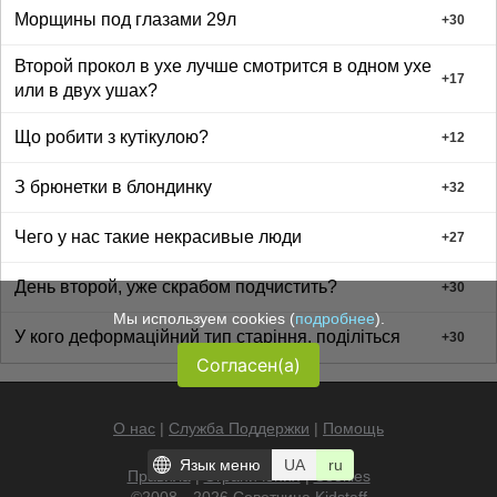
Морщины под глазами 29л
+
30
Второй прокол в ухе лучше смотрится в одном ухе
+
17
или в двух ушах?
Що робити з кутікулою?
+
12
З брюнетки в блондинку
+
32
Чего у нас такие некрасивые люди
+
27
День второй, уже скрабом подчистить?
+
30
Мы используем cookies (
подробнее
).
У кого деформаційний тип старіння, поділіться
+
30
Согласен(а)
О нас
|
Служба Поддержки
|
Помощь
Язык меню
UA
ru
Правила
|
Ограничения
|
Cookies
©2008—2026 Советчица
Kidstaff