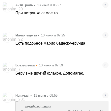
АнтиТроль
•
13 июня в 06:27
6
При ветрянке самое то.
Малая еще та
•
13 июня в 07:25
7
Есть подобное марио бадеску-ерунда
•
Брехушечка
13 июня в 07:59
8
Беру вже другий флакон. Допомагає.
Неначасі
•
13 июня в 08:55
9
младокошкина