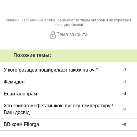
Мнения, изложенные в теме, передают взгляды авторов и не отражают
позицию Kidstaff
Тема закрыта
Похожие темы:
У кого розацеа поширилася також на очі?
+
7
Фемидол
+
1
Есциталопрам
+
4
Хто збивав мефетамінкою високу температуру?
+
2
Ваш досвід
ВВ крем Filorga
+
0