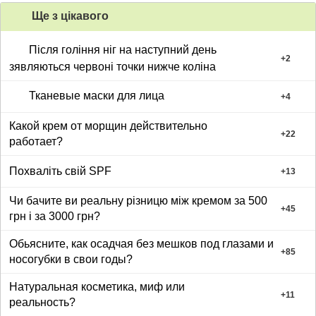
Ще з цiкавого
Після гоління ніг на наступний день
+
2
зявляються червоні точки нижче коліна
Тканевые маски для лица
+
4
Какой крем от морщин действительно
+
22
работает?
Похваліть свій SPF
+
13
Чи бачите ви реальну різницю між кремом за 500
+
45
грн і за 3000 грн?
Обьясните, как осадчая без мешков под глазами и
+
85
носогубки в свои годы?
Натуральная косметика, миф или
+
11
реальность?