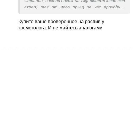
Странно, состав похож на Gigi bioderm lotion skin
expert, так от него прыщ за час проходит,
утром следа даже нет, но он продается только
большими объемами, я банку 250 мл уже 5ый год
Купите ваше проверенное на распив у
вымазываю, уже срок давно просроченный.
косметолога. И не майтесь аналогами
Хотела в меньшем объемы взять аналог