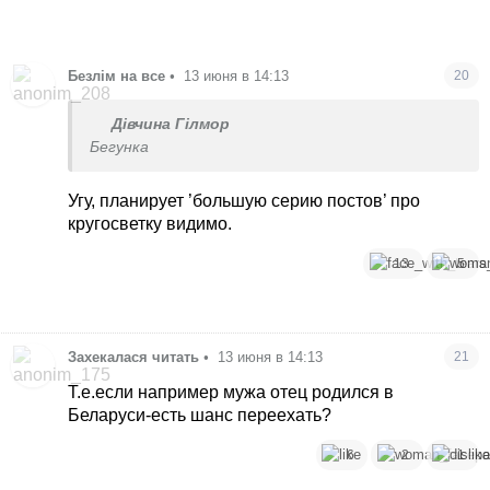
Безлім на все
•
13 июня в 14:13
20
Дівчина Гілмор
Бегунка
Угу, планирует ’большую серию постов’ про
кругосветку видимо.
13
5
Захекалася читать
•
13 июня в 14:13
21
Т.е.если например мужа отец родился в
Беларуси-есть шанс переехать?
6
2
1