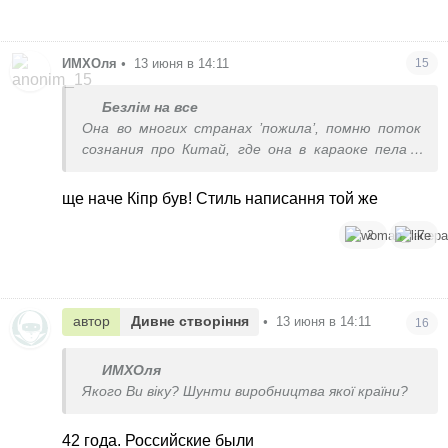
ИМХОля
•
13 июня в 14:11
15
Безлім на все
Она во многих странах ’пожила’, помню поток
сознания про Китай, где она в караоке пела в
ресторане.
ще наче Кіпр був! Стиль написання той же
2
7
автор
Дивне створіння
•
13 июня в 14:11
16
ИМХОля
Якого Ви віку? Шунти виробництва якої країни?
42 года. Российские были