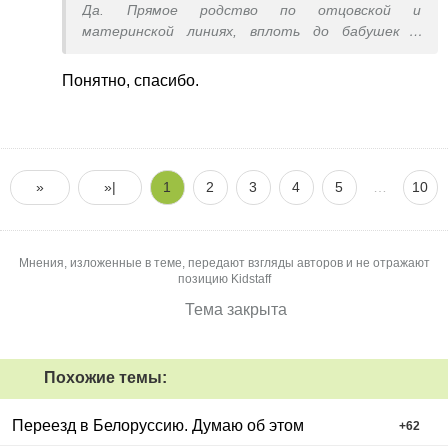
Да. Прямое родство по отцовской и
материнской линиях, вплоть до бабушек и
дедушек
Понятно, спасибо.
»
»|
1
2
3
4
5
…
10
Мнения, изложенные в теме, передают взгляды авторов и не отражают
позицию Kidstaff
Тема закрыта
Похожие темы:
Переезд в Белоруссию. Думаю об этом
+
62