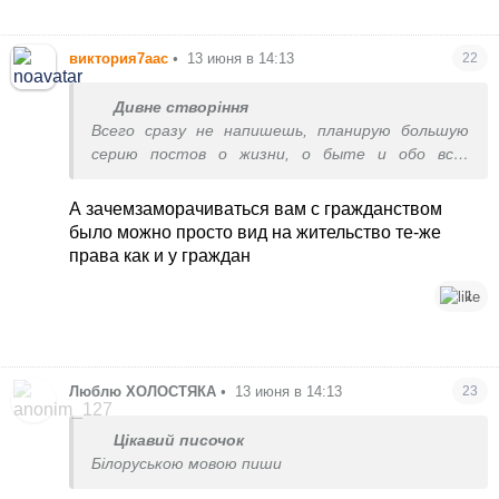
виктория7аас
•
13 июня в 14:13
22
Дивне створіння
Всего сразу не напишешь, планирую большую
серию постов о жизни, о быте и обо всех
интересностях и отличиях здесь. Следующий
пост - большая коллекция фотографий местной
А зачемзаморачиваться вам с гражданством
природы и всего, всего, всего)
было можно просто вид на жительство те-же
права как и у граждан
1
Люблю ХОЛОСТЯКА
•
13 июня в 14:13
23
Цікавий писочок
Білоруською мовою пиши