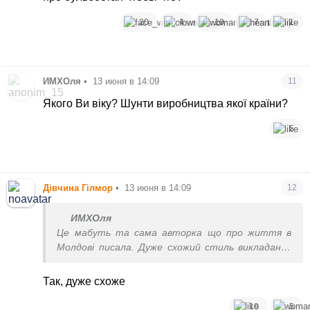
20
4
10
7
1
ИМХОля
•
13 июня в 14:09
11
Якого Ви віку? Шунти виробництва якої країни?
5
Дівчина Гілмор
•
13 июня в 14:09
12
ИМХОля
Це мабуть та сама авторка що про життя в
Молдові писала. Дуже схожий стиль викладання
інфи
Так, дуже схоже
10
5