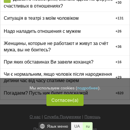
+
30
счастливых в отношениях?
Ситуація в театрі з моїм чоловіком
+
131
Надо наладить отношения с мужем
+
26
Женщины, которые не работают и живут за счёт
+
36
мужа, вы не боитесь?
При яких обставинах Ви завели коханця?
+
16
Чи є нормальним, якщо чоловік після народження
+
29
дитини час від часу спатиме окрем
Мы используем cookies (
подробнее
).
Погадаем? Пусть ник будет подсказкой
+
820
Согласен(а)
О нас
|
Служба Поддержки
|
Помощь
Язык меню
UA
ru
Правила
|
Ограничения
|
Cookies