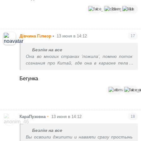
4
23
11
Дівчина Гілмор
•
13 июня в 14:12
17
Безлім на все
Она во многих странах ’пожила’, помню поток
сознания про Китай, где она в караоке пела в
ресторане.
Бегунка
8
4
•
КараПузовна
13 июня в 14:12
18
Безлім на все
Вы освоили джипити и наваяли сразу простынь