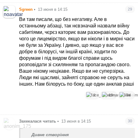
Sgreen
•
13 июня в 14:15
29
Ви там писали, що без негативу. Але в
останньому абзаці, так нєвзначай назвали війну
сабитіями, чєрєз каториє вам разонравілось. До
чого це лицемірство, якщо ви ніколи і в мирні часи
не були за Україну. І дивно, що якщо у вас все
добре в білорусі, чи іншій країні, ходити по
форумам і під видом благої справи щось
розповідати зі схилянням та пропагандою свого.
Ваше нікому нецікаве. Якщо ви не суперзірка.
Люди які щасливі, зайняті справою не серуть на
інших. Нам білорусь по боку, ще один анклав раші
3
15
34
Захекалася читать
•
13 июня в 14:15
30
Дивне створіння