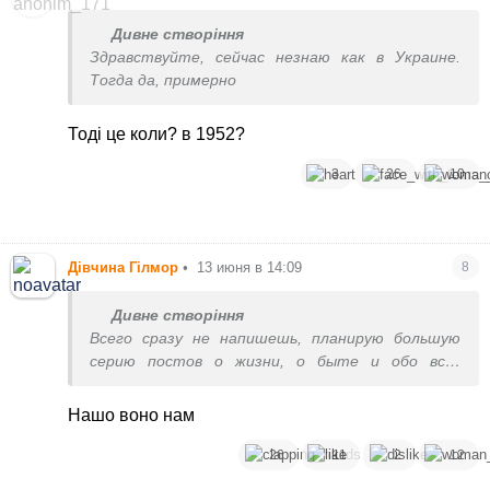
Дивне створіння
Здравствуйте, сейчас незнаю как в Украине.
Тогда да, примерно
Тоді це коли? в 1952?
3
26
10
Дівчина Гілмор
•
13 июня в 14:09
8
Дивне створіння
Всего сразу не напишешь, планирую большую
серию постов о жизни, о быте и обо всех
интересностях и отличиях здесь. Следующий
пост - большая коллекция фотографий местной
Нашо воно нам
природы и всего, всего, всего)
26
11
2
12