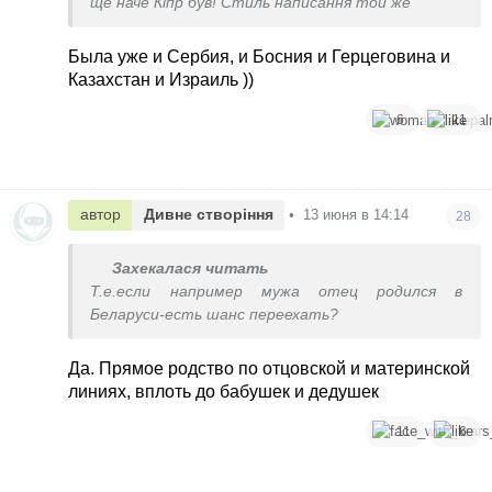
ще наче Кіпр був! Стиль написання той же
Была уже и Сербия, и Босния и Герцеговина и
Казахстан и Израиль ))
6
11
автор
Дивне створіння
•
13 июня в 14:14
28
Захекалася читать
Т.е.если например мужа отец родился в
Беларуси-есть шанс переехать?
Да. Прямое родство по отцовской и материнской
линиях, вплоть до бабушек и дедушек
11
6