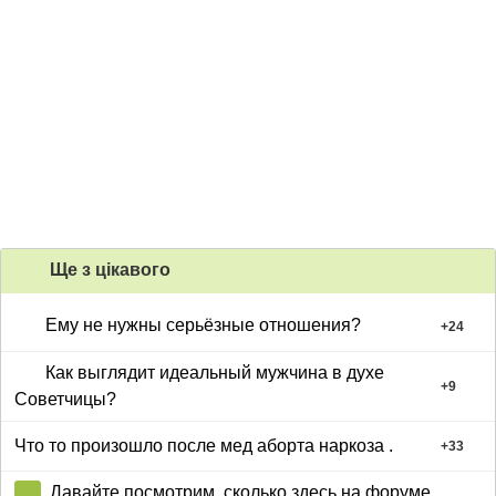
Ще з цiкавого
Ему не нужны серьёзные отношения?
+
24
Как выглядит идеальный мужчина в духе
+
9
Советчицы?
Что то произошло после мед аборта наркоза .
+
33
Давайте посмотрим, сколько здесь на форуме