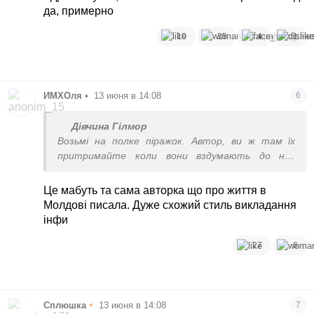
да, примерно
10
35
4
1
ИМХОля
•
13 июня в 14:08
6
Дівчина Гілмор
Возьмі на полке піражок. Автор, ви ж там їх
притримайте коли вони вздумають до нас
полізти, ви ж на заданії, не забувайте
Це мабуть та сама авторка що про життя в
Молдові писала. Дуже схожий стиль викладання
інфи
27
6
•
Сплюшка
13 июня в 14:08
7