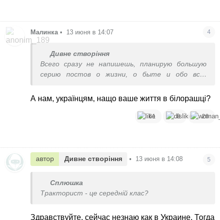
Малинка
•
13 июня в 14:07
4
Дивне створіння
Всего сразу не напишешь, планирую большую
серию постов о жизни, о быте и обо всех
интересностях и отличиях здесь. Следующий
пост - большая коллекция фотографий местной
А нам, українцям, нащо ваше життя в білорашці?
природы и всего, всего, всего)
61
8
26
автор
Дивне створіння
•
13 июня в 14:08
5
Сплюшка
Тракторист - це середній клас?
Здравствуйте, сейчас незнаю как в Украине. Тогда