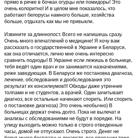
прямо в речке в бочках огурцы или помидоры! Это
очень колоритно! И в целом мне показалось, что
работают белорусы намного больше, хозяйства
больше, отдыхать как мы не привыкли.
Извините за длиннопост. Всего не напишешь сразу.
Очень много впечатлений о медицине! Я хочу вам
рассказать о государственной в Украине и Беларуси,
как она отличается, лично мне очень интересно
сравнить подходы! В Украине если лежишь в больнице,
тебя ведёт один врач и он занимается назначениями,
реже заведующая. В Беларуси же постановка диагноза,
лечение, обследования и дообследования это
результат их консилиумов!!! Обходы даже утренние
толпами и не студентов, а врачей. Один зачитывает
диагноз, все остальные начинают спорить. Или спорить
о постановке диагноза) Это очень необычно) В
больницах держат очень долго. Пока не вылечат и
анализы с обследованиями не будут в порядке. На
улицу выходить можно только в строго отведенные
часы, домой не отпускают. Очень строго. Денег не
берут, много бесплатных лекарств, все операции тоже