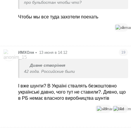
про бульбостан чтобы что?
Чтобы мы все туда захотели поехать
5
ИМХОля
•
13 июня в 14:12
19
Дивне створіння
42 года. Российские были
І вже шунти? В Україні ствалять безкоштовно
українські давно, чого тут не ставили?. Дивно, що
в РБ немає власного виробництва шунтів
28
14