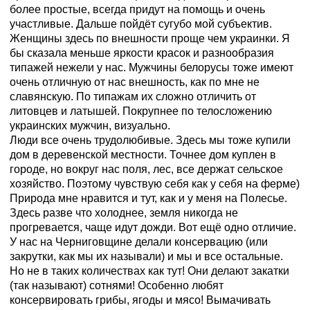
более простые, всегда придут на помощь и очень
участливые. Дальше пойдёт сугубо мой субъектив.
Женщины здесь по внешности проще чем украинки. Я
бы сказала меньше яркости красок и разнообразия
типажей нежели у нас. Мужчины белорусы тоже имеют
очень отличную от нас внешность, как по мне не
славянскую. По типажам их сложно отличить от
литовцев и латышей. Покрупнее по телосложению
украинских мужчин, визуально.
Люди все очень трудолюбивые. Здесь мы тоже купили
дом в деревенской местности. Точнее дом куплен в
городе, но вокруг нас поля, лес, все держат сельское
хозяйство. Поэтому чувствую себя как у себя на ферме)
Природа мне нравится и тут, как и у меня на Полесье.
Здесь разве что холоднее, земля никогда не
прогревается, чаще идут дожди. Вот ещё одно отличие.
У нас на Черниговщине делали консервацию (или
закрутки, как мы их называли) и мы и все остальные.
Но не в таких количествах как тут! Они делают закатки
(так называют) сотнями! Особенно любят
консервировать грибы, ягоды и мясо! Вымачивать