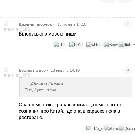
•
Цікавий писочок
13 июня в 14:10
13
Білоруською мовою пиши
1
19
15
4
3
Безлім на все
•
13 июня в 14:10
14
Дівчина Гілмор
Так, дуже схоже
Она во многих странах ’пожила’, помню поток
сознания про Китай, где она в караоке пела в
ресторане.
14
4
5