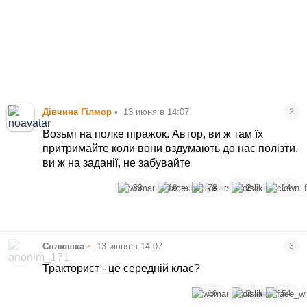
Дівчина Гілмор
•
13 июня в 14:07
2
Возьмі на полке піражок. Автор, ви ж там їх
притримайте коли вони вздумають до нас полізти,
ви ж на заданії, не забувайте
33
6
73
2
14
•
Сплюшка
13 июня в 14:07
3
Тракторист - це середній клас?
16
2
54