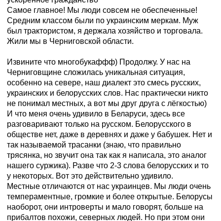
Самое главное! Мы люди совсем не обеспеченные!
Средним классом были по украинским меркам. Муж
был трактористом, я держала хозяйство и торговала.
Жили мы в Черниговской области.
Извините что многобукаффф) Продолжу. У нас на
Черниговщине сложилась уникальная ситуация,
особенно на севере, наш диалект это смесь русских,
украинских и белорусских слов. Нас практически никто
не понимал местных, а вот мы друг друга с лёгкостью)
И что меня очень удивило в Беларуси, здесь все
разговаривают только на русском. Белорусского в
обществе нет, даже в деревнях и даже у бабушек. Нет и
так называемой трасанки (знаю, что правильно
трясянка, но звучит она так как я написала, это аналог
нашего суржика). Разве что 2-3 слова белорусских и то
у некоторых. Вот это действительно удивило.
Местные отличаются от нас украинцев. Мы люди очень
темпераментные, громкие и более открытые. Белорусы
наоборот, они интроверты и мало говорят, больше на
прибалтов похожи, северных людей. Но при этом они