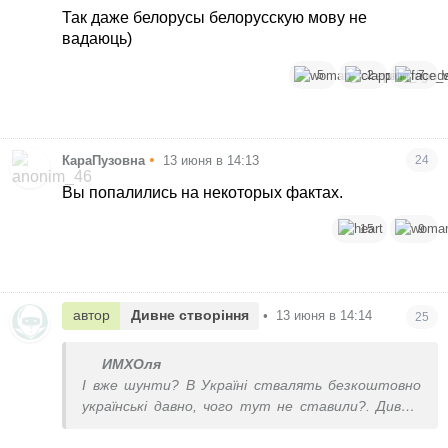
Так даже белорусы белорусскую мову не
вадаюць)
5
2
7
•
КараПузовна
13 июня в 14:13
24
Вы попалились на некоторых фактах.
15
9
автор
Дивне створіння
•
13 июня в 14:14
25
ИМХОля
І вже шунти? В Україні ствалять безкоштовно
українські давно, чого тут не ставили?. Дивно,
що в РБ немає власного виробництва шунтів