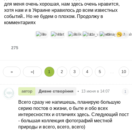
для меня очень хорошая, нам здесь очень нравится,
хотя нам и в Украине нравилось до всем известных
событий.. Но не будем о плохом. Продолжу в
комментариях
8
73
4
11
45
7
275
»
»|
1
2
3
4
5
…
10
автор
Дивне створіння
•
13 июня в 14:07
1
Всего сразу не напишешь, планирую большую
серию постов о жизни, о быте и обо всех
интересностях и отличиях здесь. Следующий пост
- большая коллекция фотографий местной
природы и всего, всего, всего)