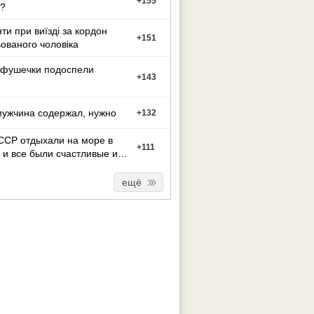
+
155
?
ти при виїзді за кордон
+
151
ованого чоловіка
фушечки подоспели
+
143
мужчина содержал, нужно
+
132
ССР отдыхали на море в
+
111
 и все были счастливые и
ные.
ещё