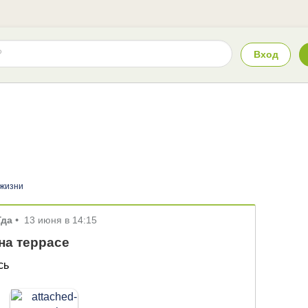
Вход
 жизни
Гда
•
13 июня в 14:15
а террасе
сь