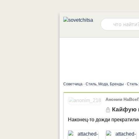
Советчица
-
Стиль, Мода, Бренды
-
Стиль
Аноним НаВсе
Кайфую н
Наконец-то дожди прекратили