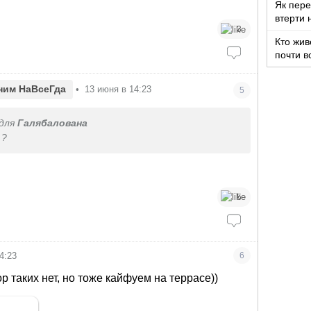
Як пере
втерти 
3
Кто жив
почти в
ним НаВсеГда
•
13 июня в 14:23
5
для
Галябалована
 ?
5
4:23
6
гор таких нет, но тоже кайфуем на террасе))