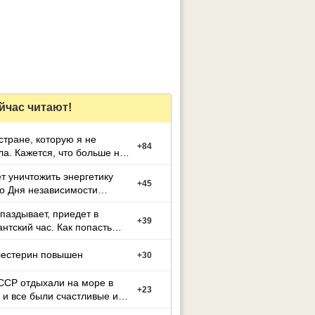
йчас читают!
стране, которую я не
+
84
а. Кажется, что больше не
т уничтожить энергетику
+
45
о Дня независимости
ы
паздывает, приедет в
+
39
нтский час. Как попасть
 Киев
естерин повышен
+
30
ССР отдыхали на море в
+
23
 и все были счастливые и
ные.