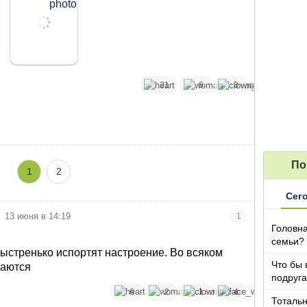
21
6
3
По
1
2
Сег
13 июня в 14:19
1
Головна
семьи?
ыстренько испортят настроение. Во всяком
Что бы 
таются
подруга
которы
6
2
1
4
Тотальн