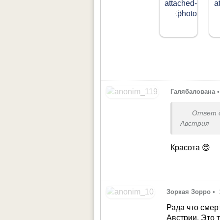
Галябалована
•
Ответ 
Австрия
Красота 😍
Зоркая Зорро
•
Рада что смер
Австрии. Это 