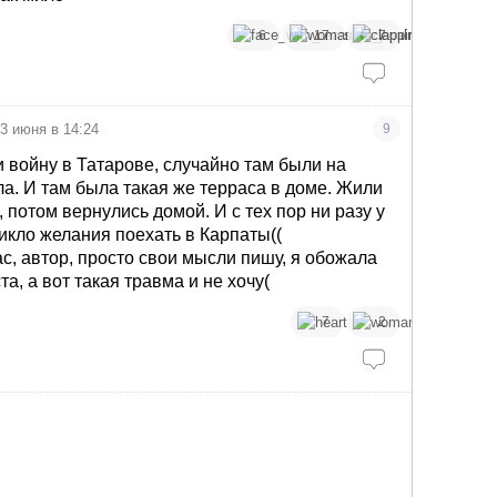
6
17
7
3 июня в 14:24
9
 войну в Татарове, случайно там были на
а. И там была такая же терраса в доме. Жили
, потом вернулись домой. И с тех пор ни разу у
икло желания поехать в Карпаты((
ас, автор, просто свои мысли пишу, я обожала
та, а вот такая травма и не хочу(
7
2