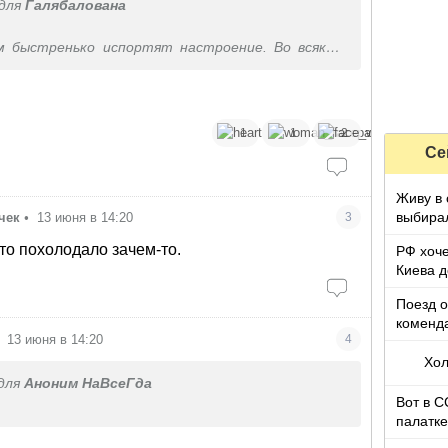
для
Галябалована
м быстренько испортят настроение. Во всяком
пытаются
1
1
2
Се
Живу в 
выбирал
чек
•
13 июня в 14:20
3
могу...
ато похолодало зачем-то.
РФ хоче
Киева д
Украин
Поезд о
коменда
13 июня в 14:20
4
домой?
Хол
для
Аноним НаВсеГда
Вот в С
палатке
доволь