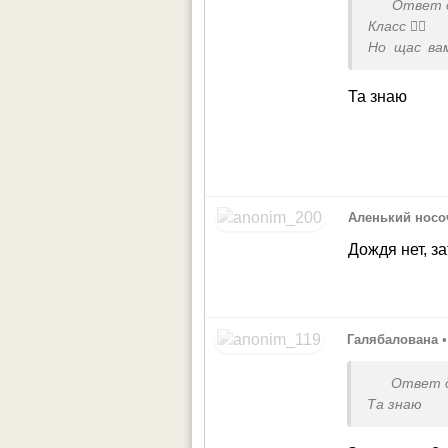
Ответ 
Класс 👍🏻
Но щас ва
случае по
Та знаю
Аленький носо
Дождя нет, з
Галябалована
•
Ответ 
Та знаю