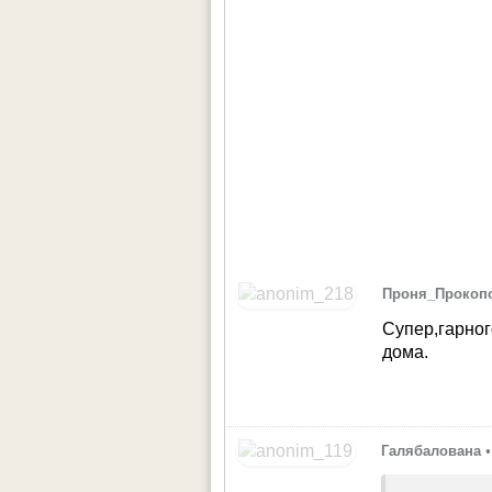
Проня_Прокоп
Супер,гарног
дома.
Галябалована
•