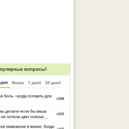
пулярные вопросы!
одня
Вчера
7 дней
30 дней
я боль - когда готовить для
+
299
вы делали если бы ваша
+
220
 не хотела цвет платья,
й вы выбрали
ое невезение в жизни. Когда