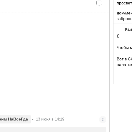
просвет
докумен
забронь
Кай
))
Чтобы 
Вот в С
палатке
доволь
ним НаВсеГда
•
13 июня в 14:19
2