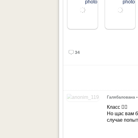
34
Галябалована
•
Класс 👍🏻
Но щас вам б
случае попы