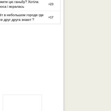
жити цю ганьбу? Хотіла
+
23
носа і всралась
ёт в небольшом городе где
+
17
се друг друга знают ?