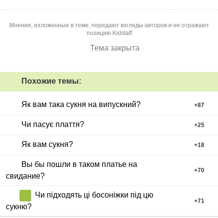
Мнения, изложенные в теме, передают взгляды авторов и не отражают
позицию Kidstaff
Тема закрыта
Похожие темы:
Як вам така сукня на випускний?
+
87
Чи пасує плаття?
+
25
Як вам сукня?
+
18
Вы бы пошли в таком платье на
+
70
свидание?
Чи підходять ці босоніжки під цю
+
71
сукню?