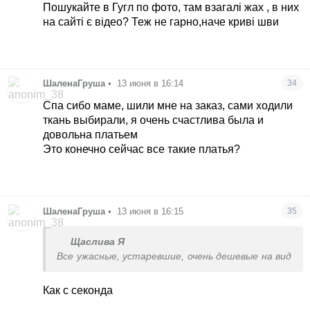
Пошукайте в Гугл по фото, там взагалі жах , в них
на сайті є відео? Теж не гарно,наче криві шви
ШаленаГруша
•
13 июня в 16:14
34
Спа сибо маме, шили мне на заказ, сами ходили
ткань выбирали, я очень счастлива была и
довольна платьем
Это конечно сейчас все такие платья?
ШаленаГруша
•
13 июня в 16:15
35
Щаслива Я
Все ужасные, устаревшие, очень дешевые на вид
Как с секонда