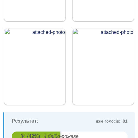
Результат:
вже голосів:
81
34
(
42
%
)
4 блідо-рожеве