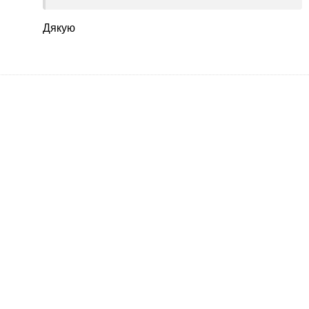
невыразительное, во втором грубый низ
воланов, как штору подвернули.
Дякую