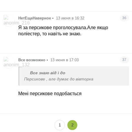
НетЕщеНаверное
•
13 июня в 16:32
36
Я за персикове проголосувала.Але якщо
поліестер, то навіть не знаю.
Все возможно
•
13 июня в 17:03
37
Все знаю від і до
Персикове , але думає до вівторка
Мені персикове подобається
1
2