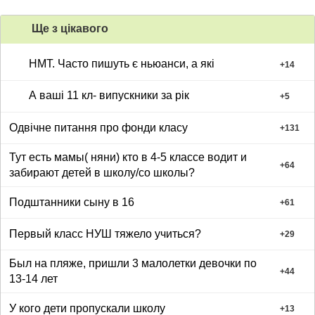
Ще з цiкавого
НМТ. Часто пишуть є ньюанси, а які
+
14
А ваші 11 кл- випускники за рік
+
5
Одвічне питання про фонди класу
+
131
Тут есть мамы( няни) кто в 4-5 классе водит и
+
64
забирают детей в школу/со школы?
Подштанники сыну в 16
+
61
Первый класс НУШ тяжело учиться?
+
29
Был на пляже, пришли 3 малолетки девочки по
+
44
13-14 лет
У кого дети пропускали школу
+
13