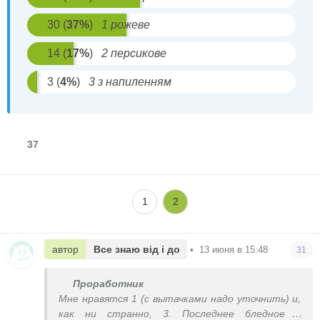
30
(
37
%
)
1 рожеве
14
(
17
%
)
2 персикове
3
(
4
%
)
3 з напиленням
37
1
2
автор
Все знаю від і до
•
13 июня в 15:48
31
Проработник
Мне нравятся 1 (с вытачками надо уточнить) и,
как ни странно, 3. Последнее бледное и