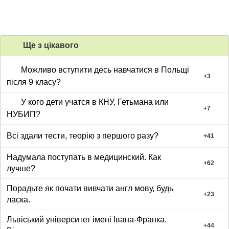
Ще з цiкавого
Можливо вступити десь навчатися в Польщі
+
3
після 9 класу?
У кого дети учатся в КНУ, Гетьмана или
+
7
НУБИП?
Всі здали тести, теорію з першого разу?
+
41
Надумала поступать в медицинский. Как
+
62
лучше?
Порадьте як почати вивчати англ мову, будь
+
23
ласка.
Львіський університет імені Івана-Франка.
+
44