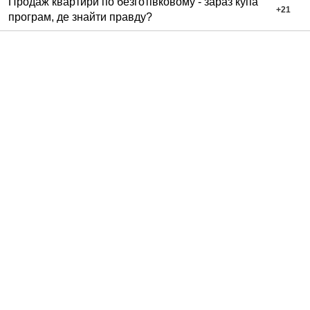
Продаж квартири по безготівковому - зараз купа
+
21
програм, де знайти правду?