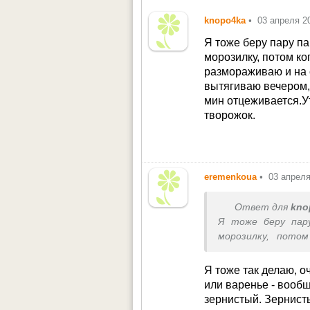
knopo4ka
•
03 апреля 2
Я тоже беру пару па
морозилку, потом ко
размораживаю и на 
вытягиваю вечером, 
мин отцеживается.У
творожок.
eremenkoua
•
03 апрел
Ответ для
kno
Я тоже беру пару
морозилку, пото
размораживаю и
вытягиваю вечеро
Я тоже так делаю, о
мин отцеживаетс
или варенье - вообщ
творожок.
зернистый. Зернисты