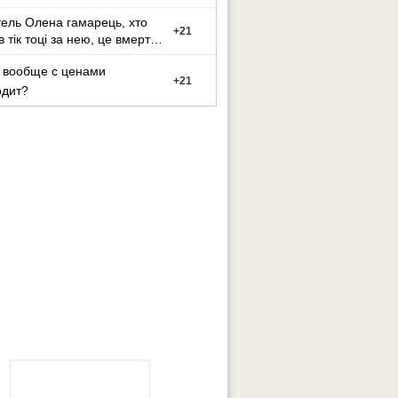
ель Олена гамарець, хто
+
21
в тік тоці за нею, це вмерти
і смі
 вообще с ценами
+
21
одит?