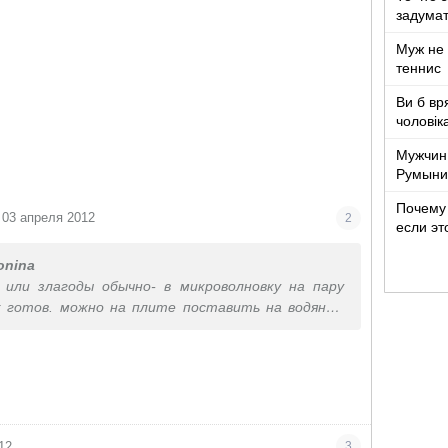
задумат
Муж не 
теннис
Ви б вр
чоловік
років ж
Мужчин
Румыни
Почему 
03 апреля 2012
2
если эт
onina
или злагоды обычно- в микроволновку на пару
 готов. можно на плите поставить на водяную
течко выкладываю что бы сыворотка стекла.
12
3