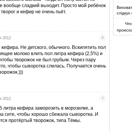
ее вообще сладкий выходит. Просто мой ребёнок
Виховат
 творог и кефир не очень пьёт.
слідкує 
можна з
Что
происх
я 2012
6
 кефира. Не детского, обычного. Вскипятить пол
пящее молоко влить пол литра кефира (2,5%) и
, чтобы творожок не был грубым. Через пару
ито, чтобы сыворотка слилась. Получается очень
орожок.)))
я 2012
7
,5 литра кефира заморозить в морозилке, а
на сите, чтобы хорошо сбежала сыворотка. И
ется протёртый творожок, типа Тёмы.