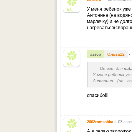
У меня ребенок уже 
Антонина (на водяно
марлечку),и не долг
нагреваться(сворачи
автор
Ольга12
•
Ответ для
nata
У меня ребенок уж
Антонина (на во
марлечку),и
нагреваться(свора
спасибо!!!
2002romashka
•
03 апре
А я делаю творожок 