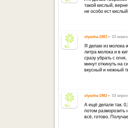
такой кислый, верн
не особо ест кислый
olyasha-1983
•
03 апрел
Я делаю из молока и
литра молока и в ки
сразу убрать с огня
минут откинуть на с
вкусный и нежный тв
olyasha-1983
•
03 апрел
А ещё делали так. 0
потом разморозить 
всё, готово. Получа