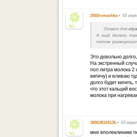
2002romashka
•
03 апре
Ответ для
oly
А ещё делали так
потом разморозит
всё, готово. Полу
Это довольно долго,
На экстренный случа
пол литра молока 2 
кипячу) и вливаю туд
долго будет кипеть,
что этот кальций во
молока при нагрева
380638169136
•
03 апре
мне вполеклинике п