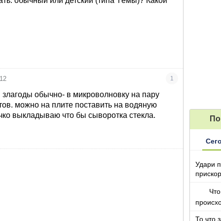
ть: обычный или детский (типа Тёмы)? Какой
012
1
и злагоды обычно- в микроволновку на пару
тов. можно на плите поставить на водяную
ечко выкладываю что бы сыворотка стекла.
По
Сег
Удари п
прискор
Что
происх
То что 