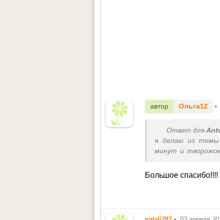
автор
Ольга12
•
Ответ для
Ant
я делаю из темы 
минут и творожок
баню. потом на си
Большое спасибо!!!!
natali787
•
03 апреля 20