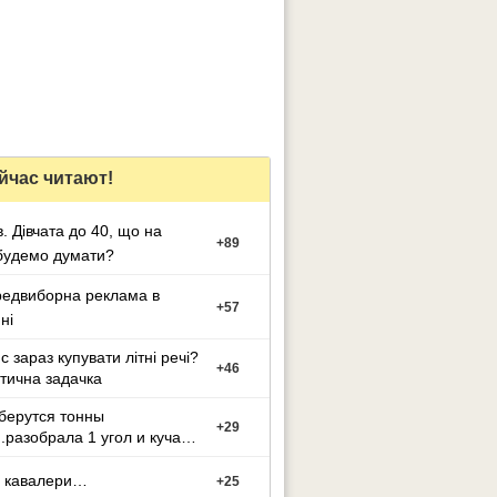
йчас читают!
в. Дівчата до 40, що на
+
89
будемо думати?
едвиборна реклама в
+
57
ні
с зараз купувати літні речі?
+
46
тична задачка
берутся тонны
+
29
..разобрала 1 угол и куча
о мусора((((
і кавалери…
+
25