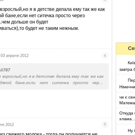
взрослый,но я в детстве делала ему так же как
й бане,если нет ситечка просто через
о,чем дольше он будет
ваться),то будет не таким нежным.
Се
03 апреля 2012
4
Киї
завтра 
li787
е взрослый,но я в детстве делала ему так же как
Пер
дяной бане,если нет ситечка просто через
Німеччи
 не долго,чем дольше он будет
чиваться),то будет не таким нежным.
чи є сен
Матема
Откуда 
хлама..
какого т
ля 2012
5
Ну 
из свежего молока - тогда он получается не