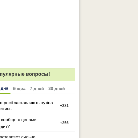
пулярные вопросы!
одня
Вчера
7 дней
30 дней
о росії заставляють путіна
+
281
итись
 вообще с ценами
+
256
одит?
заставляет сильно