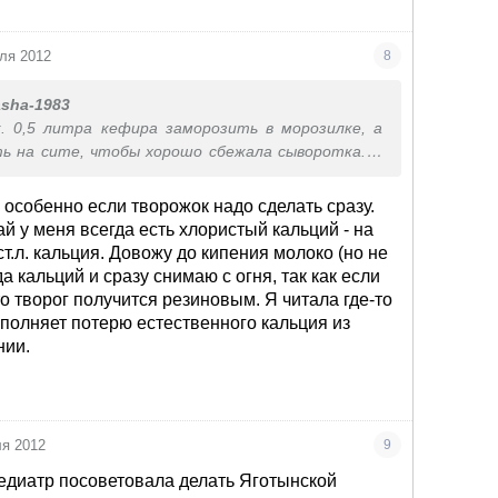
ля 2012
8
asha-1983
. 0,5 литра кефира заморозить в морозилке, а
ь на сите, чтобы хорошо сбежала сыворотка. И
чается протёртый творожок, типа Тёмы.
 особенно если творожок надо сделать сразу.
й у меня всегда есть хлористый кальций - на
ст.л. кальция. Довожу до кипения молоко (но не
а кальций и сразу снимаю с огня, так как если
 то творог получится резиновым. Я читала где-то
сполняет потерю естественного кальция из
нии.
ля 2012
9
едиатр посоветовала делать Яготынской