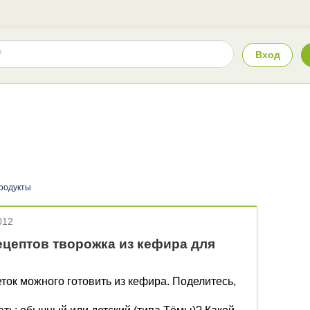
Вход
родукты
012
цептов творожка из кефира для
ток можного готовить из кефира. Поделитесь,