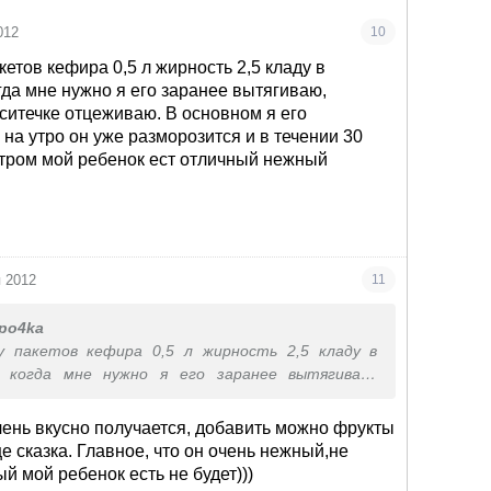
012
10
кетов кефира 0,5 л жирность 2,5 кладу в
гда мне нужно я его заранее вытягиваю,
ситечке отцеживаю. В основном я его
на утро он уже разморозится и в течении 30
тром мой ребенок ест отличный нежный
я 2012
11
po4ka
 пакетов кефира 0,5 л жирность 2,5 кладу в
м когда мне нужно я его заранее вытягиваю,
 на ситечке отцеживаю. В основном я его
м, на утро он уже разморозится и в течении 30
чень вкусно получается, добавить можно фрукты
я.Утром мой ребенок ест отличный нежный
е сказка. Главное, что он очень нежный,не
й мой ребенок есть не будет)))