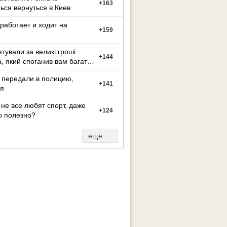
+
163
ься вернуться в Киев
работает и ходит на
+
159
ятували за великі гроші
+
144
а, який споганив вам багато
иття?
 передали в полицию,
+
141
я
не все любят спорт, даже
+
124
о полезно?
ещё