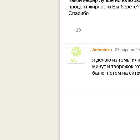
Какой кефир лучше использова
процент жирности Вы берёте?
Спасибо
19
Antonina
•
03 апреля 2
я делаю из темы ил
минут и творожок го
баню. потом на сит