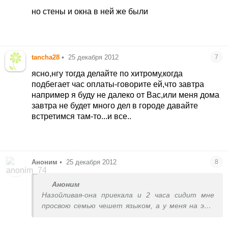
но стены и окна в ней же были
tancha28
•
25 декабря 2012
7
ясно,нгу тогда делайте по хитрому,когда
подбегает час оплаты-говорите ей,что завтра
например я буду не далеко от Вас,или меня дома
завтра не будет много дел в городе давайте
встретимся там-то...и все..
Аноним
•
25 декабря 2012
8
Аноним
Назойливая-она приехала и 2 часа сидит мне
просвою семью чешет языком, а у меня на это
ну просто нет времени.