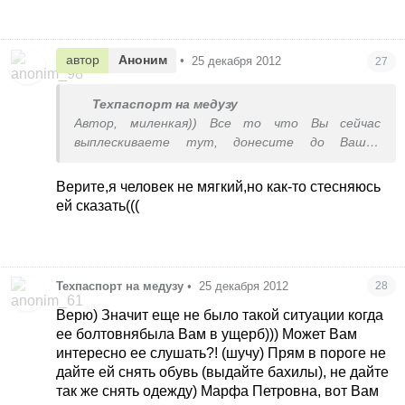
автор
Аноним
•
25 декабря 2012
27
Техпаспорт на медузу
Автор, миленкая)) Все то что Вы сейчас
выплескиваете тут, донесите до Вашей
домовладелицы, но желательно в более
корректной форме)
Верите,я человек не мягкий,но как-то стесняюсь
ей сказать(((
Техпаспорт на медузу
•
25 декабря 2012
28
Верю) Значит еще не было такой ситуации когда
ее болтовнябыла Вам в ущерб))) Может Вам
интересно ее слушать?! (шучу) Прям в пороге не
дайте ей снять обувь (выдайте бахилы), не дайте
так же снять одежду) Марфа Петровна, вот Вам