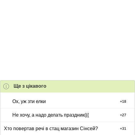
Ще з цiкавого
Ох, уж зти елки
+
18
Не хочу, а надо делать праздник(((
+
27
Хто повертав речі в стац магазин Сінсей?
+
31