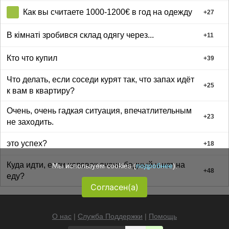
Как вы считаете 1000-1200€ в год на одежду
+
27
В кімнаті зробився склад одягу через...
+
11
Кто что купил
+
39
Что делать, если соседи курят так, что запах идёт
+
25
к вам в квартиру?
Очень, очень гадкая ситуация, впечатлительным
+
23
не заходить.
это успех?
+
18
Куда идти, если человек очень бедный и нет на
Мы используем cookies (
подробнее
).
+
48
еду?
Согласен(а)
О нас
|
Служба Поддержки
|
Помощь