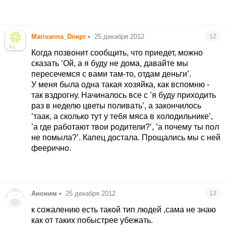
Marivanna_Dnepr
•
25 декабря 2012
12
Когда позвонит сообщить, что приедет, можно
сказать ’Ой, а я буду не дома, давайте мы
пересечемся с вами там-то, отдам деньги’.
У меня была одна такая хозяйка, как вспомню -
так вздрогну. Начиналось все с ’я буду приходить
раз в неделю цветы поливать’, а закончилось
’таак, а сколько тут у тебя мяса в холодильнике’,
’а где работают твои родители?’, ’а почему ты пол
не помыла?’. Капец достала. Прощались мы с ней
феерично.
Аноним
•
25 декабря 2012
13
к сожалению есть такой тип людей
,сама не знаю
как от таких побыстрее убежать.