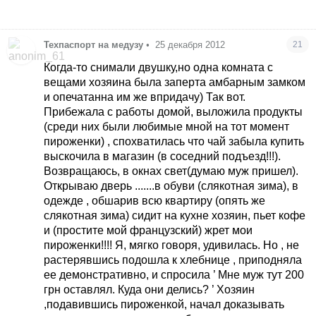
Техпаспорт на медузу
•
25 декабря 2012
21
Когда-то снимали двушку,но одна комната с
вещами хозяина была заперта амбарным замком
и опечатанна им же впридачу) Так вот.
Прибежала с работы домой, выложила продукты
(среди них были любимые мной на тот момент
пироженки) , спохватилась что чай забыла купить
выскочила в магазин (в соседний подъезд!!!).
Возвращаюсь, в окнах свет(думаю муж пришел).
Открываю дверь .......в обуви (слякотная зима), в
одежде , обшарив всю квартиру (опять же
слякотная зима) сидит на кухне хозяин, пьет кофе
и (простите мой французский) жрет мои
пироженки!!!! Я, мягко говоря, удивилась. Но , не
растерявшись подошла к хлебнице , приподняла
ее демонстративно, и спросила ’ Мне муж тут 200
грн оставлял. Куда они делись? ’ Хозяин
,подавившись пироженкой, начал доказывать