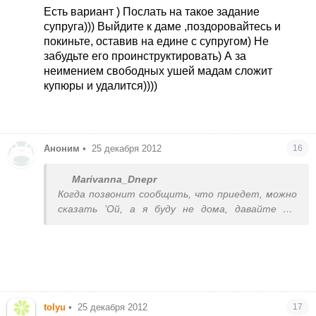
сказать что только деловой разговор ?
Есть вариант ) Послать на такое задание
супруга))) Выйдите к даме ,поздоровайтесь и
покиньте, оставив на едине с супругом) Не
забудьте его проинструктировать) А за
неимением свободных ушей мадам сложит
купюры и удалится))))
Аноним
•
25 декабря 2012
16
Marivanna_Dnepr
Когда позвонит сообщить, что приедет, можно
сказать ’Ой, а я буду не дома, давайте мы
пересечемся с вами там-то, отдам деньги’.
У меня была одна такая хозяйка, как вспомню -
так вздрогну. Начиналось все с ’я буду приходить
раз в неделю цветы поливать’, а закончилось
’таак, а сколько тут у тебя мяса в
холодильнике’, ’а где работают твои
tolyu
•
25 декабря 2012
17
родители?’, ’а почему ты пол не помыла?’. Капец