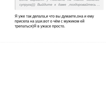
супруга))) Выйдите к даме ,поздоровайтесь и
покиньте, оставив на едине с супругом) Не
забудьте его проинструктировать) А за
Я уже так делала,и что вы думаете,она и ему
неимением свободных ушей мадам сложит
присела на уши.вот о чём с мужиком ей
купюры и удалится))))
трепаться)Я в ужасе просто.