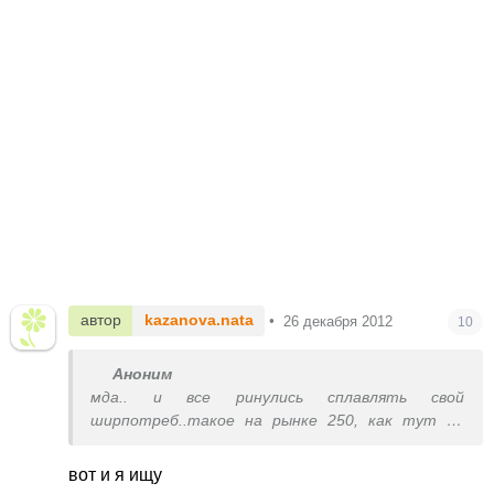
автор
kazanova.nata
•
26 декабря 2012
10
Аноним
мда.. и все ринулись сплавлять свой
ширпотреб..такое на рынке 250, как тут по
500,,,ужас!!!
вот и я ищу