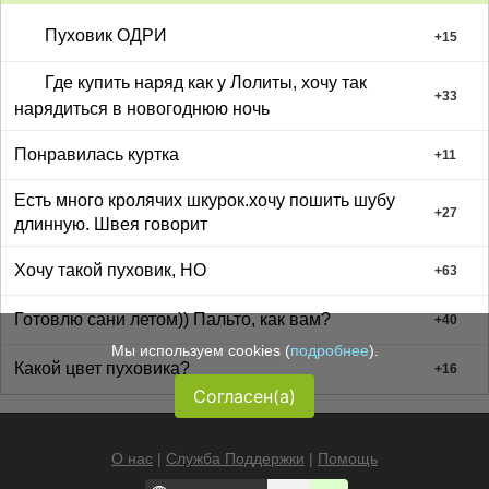
Пуховик ОДРИ
+
15
Где купить наряд как у Лолиты, хочу так
+
33
нарядиться в новогоднюю ночь
Понравилась куртка
+
11
Есть много кролячих шкурок.хочу пошить шубу
+
27
длинную. Швея говорит
Хочу такой пуховик, НО
+
63
Готовлю сани летом)) Пальто, как вам?
+
40
Мы используем cookies (
подробнее
).
Какой цвет пуховика?
+
16
Согласен(а)
О нас
|
Служба Поддержки
|
Помощь