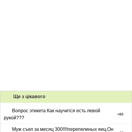
Ще з цiкавого
Вопрос этикета Как научится есть левой
+
60
рукой???
Муж съел за месяц 300!!!!перепелиных яиц.Он