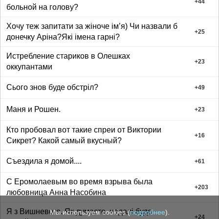
+
44
больной на голову?
Хочу теж запитати за жіноче імʼя) Чи назвали б
+
25
донечку Аріна?Які імена гарні?
Истребление стариков в Олешках
+
23
оккупантами
Сього знов буде обстріл?
+
49
Маня и Рошен.
+
23
Кто пробовал вот такие спреи от Виктории
+
16
Сикрет? Какой самый вкусный?
Съездила я домой....
+
61
С Еромолаевым во время взрыва была
+
203
любовница Анна Насобина
Я з Вишневого. Як думаєте, надалі буде
Мы используем cookies (
подробнее
).
+
24