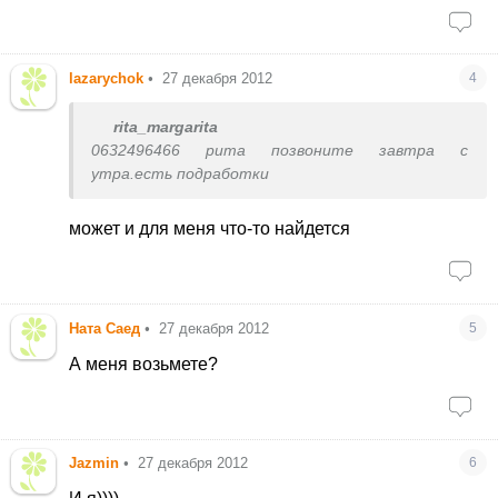
lazarychok
•
27 декабря 2012
4
rita_margarita
0632496466 рита позвоните завтра с
утра.есть подработки
может и для меня что-то найдется
Ната Саед
•
27 декабря 2012
5
А меня возьмете?
Jazmin
•
27 декабря 2012
6