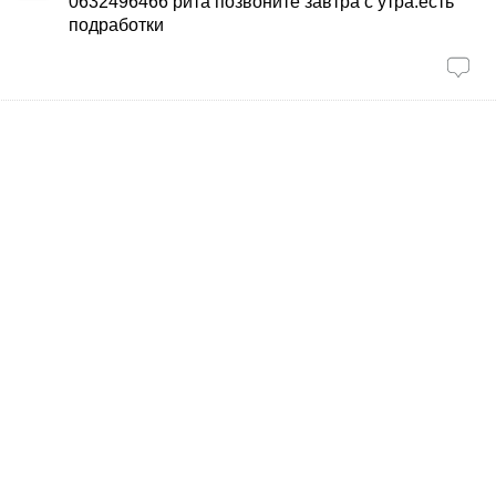
0632496466 рита позвоните завтра с утра.есть
подработки