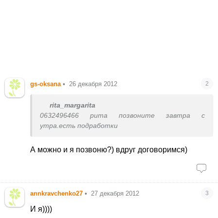
gs-oksana
•
26 декабря 2012
2
rita_margarita
0632496466 рита позвоните завтра с
утра.есть подработки
А можно и я позвоню?) вдруг договоримся)
annkravchenko27
•
27 декабря 2012
3
И я))))