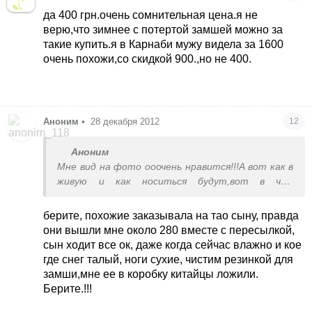
да 400 грн.очень сомнительная цена.я не
верю,что зимнее с потертой замшей можно за
такие купить.я в Карнаби мужу видела за 1600
очень похожи,со скидкой 900.,но не 400.
Аноним
•
28 декабря 2012
12
Аноним
Мне вид на фото ооочень нравится!!!А вот как в
живую и как носиться будут,вот в чем
вопрос))))) 2:1 что не брать((((
берите, похожие заказывала на тао сыну, правда
они вышли мне около 280 вместе с пересылкой,
сын ходит все ок, даже когда сейчас влажно и кое
где снег талый, ноги сухие, чистим резинкой для
замши,мне ее в коробку китайцы ложили.
Берите.!!!