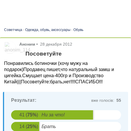
Советчица
-
Одежда, обувь, аксессуары
-
Обувь
Аноним
•
28 декабря 2012
Посоветуйте
Понравились ботиночки (хочу мужу на
подарок)Продавец пишет,что натуральный замш и
цигейка.Смущает цена-400гр и Производство
Китай(((Посоветуйте:брать,нет!!!!СПАСИБО!!!
Результат:
вже голосів:
55
41
(
75
%
)
Ни за что!
14
(
25
%
)
Брать