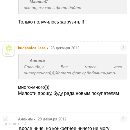
МасяняС
автор, вы хоть фото дайте...
Только получилось загрузить!!!
kudesnica_lesa
•
28 декабря 2012
8
Аноним
Спасибо,у Вас много чего
интересного))))Хотела фотку добавить,что-то
не грузится((((
много-много)))
Милости прошу, буду рада новым покупателям
Аноним
•
28 декабря 2012
9
вроде ниче, но конкретнее ничего не могу