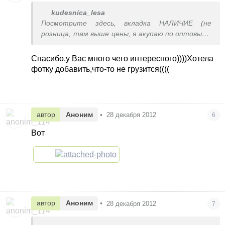
kudesnica_lesa
Посмотрите здесь, вкладка НАЛИЧИЕ (не
розница, там выше цены, я акупаю по оптовым).
к цене сайта + 40 грн.:
http://www.maxmayar.com.ua/ru/maximoda_winter_sapo..
Спасибо,у Вас много чего интересного))))Хотела
Занимаюсь этой обувью давно, если
фотку добавить,что-то не грузится((((
заинтересует, приходите в мое объявление:
https://www.kidstaff.com.ua/tema-4419219.html
автор
Аноним
•
28 декабря 2012
6
Вот
автор
Аноним
•
28 декабря 2012
7