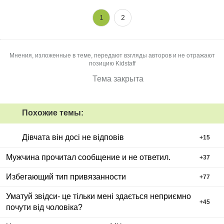
1
2
Мнения, изложенные в теме, передают взгляды авторов и не отражают
позицию Kidstaff
Тема закрыта
Похожие темы:
Дівчата він досі не відповів
+
15
Мужчина прочитал сообщение и не ответил.
+
37
Избегающий тип привязанности
+
77
Уматуй звідси- це тільки мені здається неприємно
+
45
почути від чоловіка?