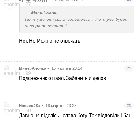
МатьЧасть
Но я уже открыла сообщение . Не тупо будет
завтра ответить?
Нет. Но Можно не отвечать
МинерАлочка
•
16 марта в 23:24
29
Подснежник оттаял. Забанить и делов
НаливайКа
•
16 марта в 23:28
30
Давно нє відєлісь і слава богу. Так відповіли і бан.