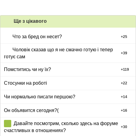
Ще з цiкавого
Что за бред он несет?
+
25
Чоловік сказав що я не смачно готую і тепер
+
39
готує сам
Помститись чи ну їх?
+
119
Стосунки на роботі
+
22
Чи нормально писати першою?
+
14
Он объявится сегодня?(
+
16
Давайте посмотрим, сколько здесь на форуме
+
30
счастливых в отношениях?