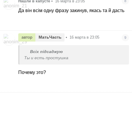
Нашли в капусте
•
16 марта в 23:05
8
Да він всім одну фразу закинув, якась та й дасть
автор
МатьЧасть
•
16 марта в 23:05
9
Всіх підсаджую
Ты и есть простушка
Почему это?