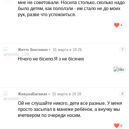
мне не советовали. Носила столько, сколько надо
было детям, как поползли - им стало не до моих
рук, разве что успокоиться.
4
Життє Бентежне
•
31 марта в 18:26
7
Нічого не бісило.Я з не бісячих
1
ЖивунаБагамах
•
31 марта в 18:28
8
Ой не слушайте никого, дети все разные. У меня
просто засыпал в манеже ребёнок, а внучку мы
вчетвером по очереди носим.
8