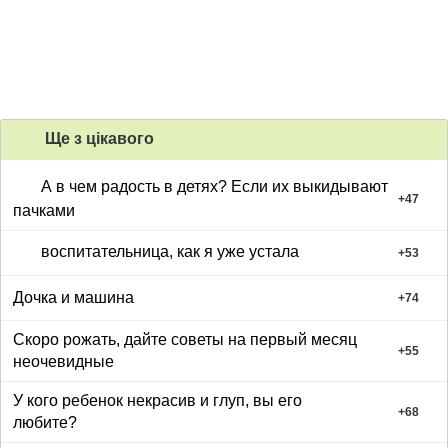
Ще з цiкавого
А в чем радость в детях? Если их выкидывают
+
47
пачками
воспитательница, как я уже устала
+
53
Дочка и машина
+
74
Скоро рожать, дайте советы на первый месяц
+
55
неочевидные
У кого ребенок некрасив и глуп, вы его
+
68
любите?