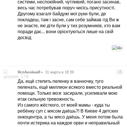
системи, неспокійний, чутливий, погано засинав,
весь час потребував поруч чиєїсь присутності.
Другому взагалі байдужі мої руки були, де
покладеш, там і засне, сам себе займав ітд Ви ж
не знаєте, які діти були у тих розумників, хто вам
поради дає... вони орієнтуються лише на свій
досвід
2
ЯспАкойнаЯ
•
31 марта в 18:39
15
Да, ещё стелить пеленку в ванночку, туго
пеленать, ещё миллион всякого вместо реальной
помощи. Только мозг засирали, усиливали мою
итак сильную тревожность.
Из самого жёсткого, от моей мамы - куда ты
ребёнку суп с мясом даёшь?! В Киеве 4 детских
онкоцентра, а ты мясо даёшь. У меня потом была
почти истерика на каждое орви и неправильный