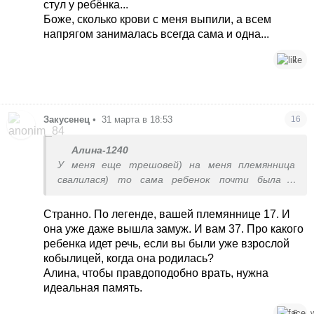
стул у ребёнка...
Боже, сколько крови с меня выпили, а всем
напрягом занималась всегда сама и одна...
1
Закусенец
•
31 марта в 18:53
16
Алина-1240
У меня еще трешовей) на меня племянница
свалилася) то сама ребенок почти была и
ребенок на руках
Странно. По легенде, вашей племяннице 17. И
она уже даже вышла замуж. И вам 37. Про какого
ребенка идет речь, если вы были уже взрослой
кобылицей, когда она родилась?
Алина, чтобы правдоподобно врать, нужна
идеальная память.
6