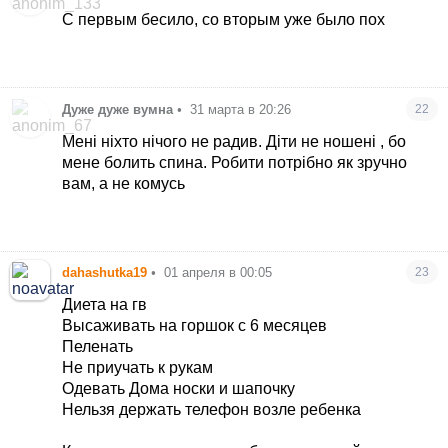
С первым бесило, со вторым уже было пох
Дуже дуже вумна
•
31 марта в 20:26
22
Мені ніхто нічого не радив. Діти не ношені , бо
мене болить спина. Робити потрібно як зручно
вам, а не комусь
dahashutka19
•
01 апреля в 00:05
23
Диета на гв
Высаживать на горшок с 6 месяцев
Пеленать
Не приучать к рукам
Одевать Дома носки и шапочку
Нельзя держать телефон возле ребенка