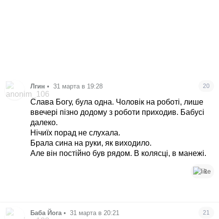
Лгин
•
31 марта в 19:28
20
Слава Богу, була одна. Чоловік на роботі, лише
ввечері пізно додому з роботи приходив. Бабусі
далеко.
Нічиїх порад не слухала.
Брала сина на руки, як виходило.
Але він постійно був рядом. В колясці, в манежі.
1
Баба Йога
•
31 марта в 20:21
21