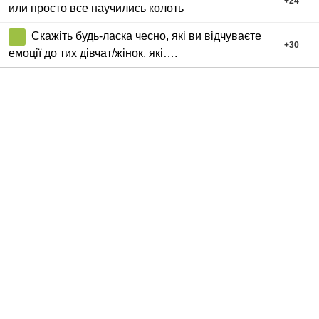
+
24
или просто все научились колоть
Скажіть будь-ласка чесно, які ви відчуваєте
+
30
емоції до тих дівчат/жінок, які….