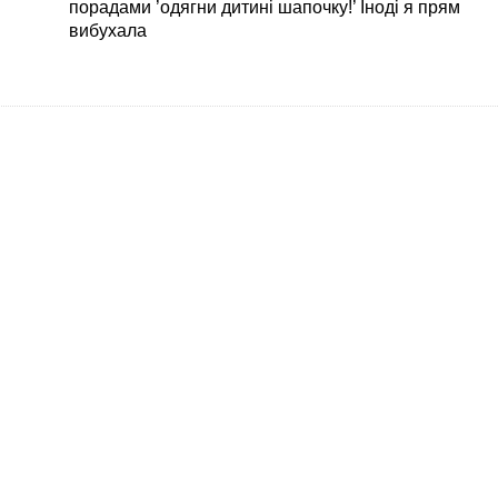
порадами ’одягни дитині шапочку!’ Іноді я прям
вибухала