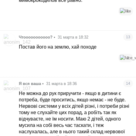
мимокрокодилов все равно.
1
Чтооооооооооо?
•
31 марта в 18:32
13
Постав його на землю, хай походе
2
Я вся ваша
•
31 марта в 18:36
14
Не можна до рук приручити - якщо в дитини є
потреба, буде проситись, якщо немає - не буде.
Нервові системи у всіх дітей різні, і потреби різні
тому не слухайте цих порад, а робіть так як
відчуваєте, не їм носити. Маю 2 дітей, одного
мусила на собі весь час таскати, і теж
наслухалась, але в нього такий склад нервової