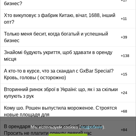
+
17
бизнес?
Хто викуповує з фабрик Китаю, вічат, 1688, інший
+
11
опт?
Только меня бесит, когда богатый и успешный
+
39
бизнес
Знайомі будують укриття, щоб здавати в оренду
+
138
місця
А кто-то в курсе, что за скандал с GxBar Special?
+
15
Кровь, головы ( осторожно)
Вторинний ринок зброї в Україні: що, як і за скільки
+
24
купують з рук
Кому шо. Рошен выпустила мороженое. Строятся
+
68
новые площадя для
В орендаря приміщення розбомбили склад.
Мы используем cookies (
подробнее
).
+
84
Просить не платити оренду деякий час