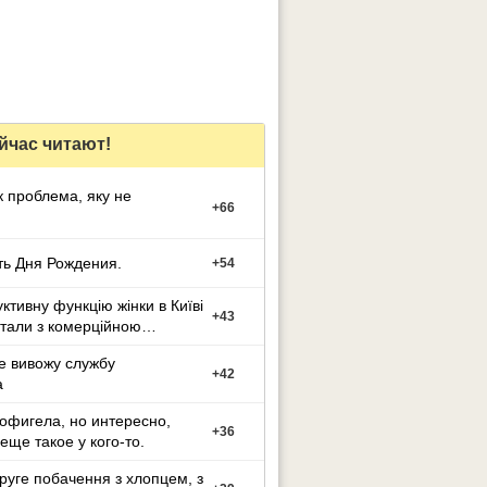
йчас читают!
 проблема, яку не
+
66
ь Дня Рождения.
+
54
ктивну функцію жінки в Київі
+
43
тали з комерційною
е вивожу службу
+
42
а
офигела, но интересно,
+
36
 еще такое у кого-то.
друге побачення з хлопцем, з