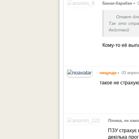
Банан-барабан
•
Ответ дл
Так это стра
действий
Кому-то её вып
пицунда
•
03 апрел
такое не страху
Лінива, не каю
ПЗУ страхує в
декілька про