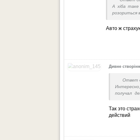
А хіба таке
розориться 
Авто ж страхую
Дивне створін
Ответ 
Интересно
получал д
форс мажор
Так это стра
действий