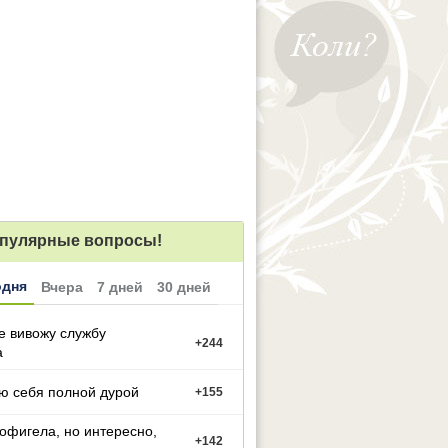
пулярные вопросы!
одня
Вчера
7 дней
30 дней
е вивожу службу
+
244
а
ю себя полной дурой
+
155
офигела, но интересно,
+
142