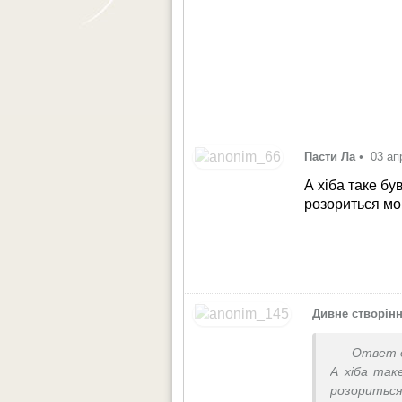
Пасти Ла
•
03 ап
А хіба таке б
розориться мо
Дивне створін
Ответ 
А хіба так
розориться