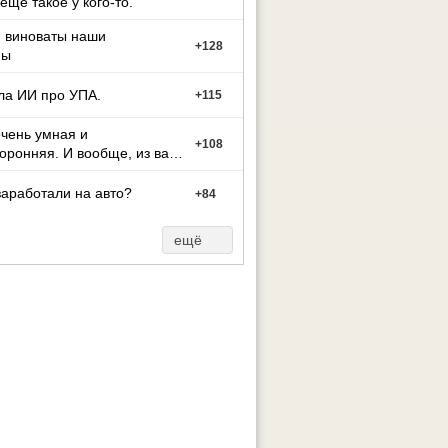
 еще такое у кого-то.
м виноваты наши
+
128
ны
ла ИИ про УПА.
+
115
чень умная и
+
108
оронняя. И вообще, из вас
ут может стать тако
заработали на авто?
+
84
ещё