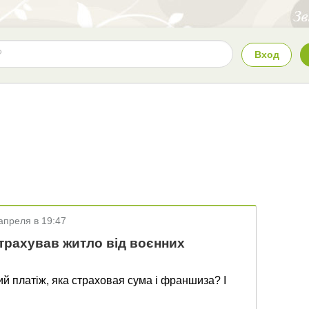
Вход
апреля в 19:47
трахував житло від воєнних
вий платіж, яка страховая сума і франшиза? І