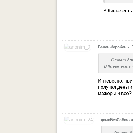
В Киеве есть
Банан-барабан
•
Ответ дл
В Киеве есть
Интересно, при
получал деньги
мажоры и всё?
дамаБезСобачк
Ответ д