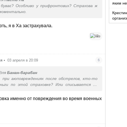
яким не
 буває? Особливо у прифронтових? Страхова ж
моментально.
Крестин
организ
ть, я в Ха застрахувала.
2
ня
•
03 апреля в 20:09
6
для
Банан-барабан
, при аюповреждениях после обстрелов, кто-то
еньги по этой страховке? Или списывается на
ы и всё?
ховка именно от повреждения во время военных