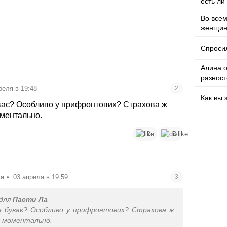
есть ли
Во все
женщи
Спроси
Алина о
разност
кто то т
реля в 19:48
2
Как вы 
уває? Особливо у прифронтових? Страхова ж
ментально.
2
2
ня
•
03 апреля в 19:59
3
для
Пасти Ла
е буває? Особливо у прифронтових? Страхова ж
 моментально.