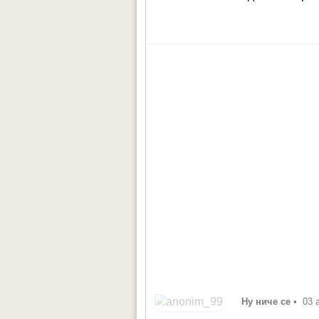
Ну ниче се
•
03 