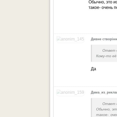
Обычно, это и
такое- очень 
Дивне створін
Ответ 
Кому-то её
Да
Дама_из_рекл
Ответ 
Обычно, эт
такое- оч