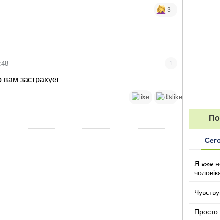
3
:48
1
о вам застрахует
5
3
По
Сег
Я вже н
чоловік
Чувству
Просто 