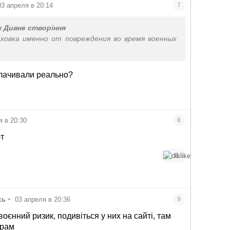
03 апреля в 20:14
7
я
Дивне створіння
ховка именно от повреждения во время военных
лачивали реально?
я в 20:30
8
ют
6
•
сь
03 апреля в 20:36
9
оєнний ризик, подивіться у них на сайті, там
грам