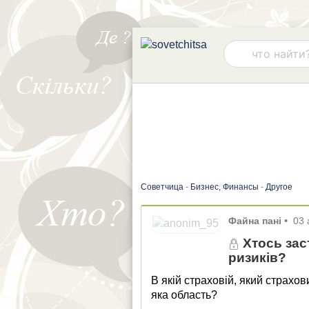
Советчица
-
Бизнес, Финансы
-
Другое
Файна пані
•
03 
Хтось зас
ризиків?
В якій страховій, який страхо
яка область?