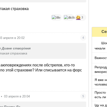
 такая страховка
3
1
3
Се
03 апреля в 20:02
4
Шок
чекали
я
Дивне створіння
 такая страховка
Важност
 аюповреждениях после обстрелов, кто-то
Репроду
 по этой страховке? Или списывается на форс
викорис
метою
Я вже н
чоловік
Просто 
и
•
03 апреля в 20:04
5
есть ли
Іду на 
ля
Пасти Ла