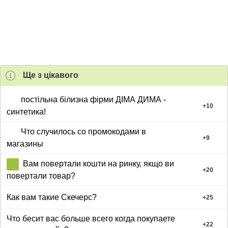
Ще з цiкавого
постільна білизна фірми ДІМА ДИМА -
+
10
синтетика!
Что случилось со промокодами в
+
9
магазины
Вам повертали кошти на ринку, якщо ви
+
20
повертали товар?
Как вам такие Скечерс?
+
25
Что бесит вас больше всего когда покупаете
+
22