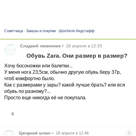
Советчица
-
Заказы и покупки
-
ШопХелп Кидстафф
Сладкий лимончик
•
18 апреля в 12:33
Обувь Zara. Они размер в размер?
Хочу босоножки или балетки...
У меня нога 23,5см, обычно другую обувь беру 37р,
чтоб комфортно было.
Как с размерами у зары? какой лучше брать? или вся
обувь по разному?...
Просто еще никогда её не покупала.
6
Цигарний шланг
•
18 апреля в 12:46
1