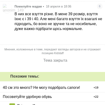
Помилуйте мадам
•
18 апреля в 18:06
6
В них все взуття різне. В мене 39 розмір, взуття
їхнє є і 39 і 40. Але мені багато взуття їх взагалі не
підходить, бо воно не зручне та не носибельне,
дуже важко підібрати щось нормальне.
Мнения, изложенные в теме, передают взгляды авторов и не отражают
позицию Kidstaff
Тема закрыта
Похожие темы:
40 см это много? Не могу подобрать сапоги!
+
19
Посоветуйте удобную обувь
+
22