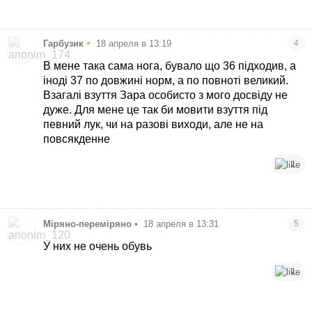
•
Гарбузик
18 апреля в 13:19
4
В мене така сама нога, бувало що 36 підходив, а
іноді 37 по довжині норм, а по повноті великий.
Взагалі взуття Зара особисто з мого досвіду не
дуже. Для мене це так би мовити взуття під
певний лук, чи на разові виходи, але не на
повсякденне
1
Міряно-переміряно
•
18 апреля в 13:31
5
У них не очень обувь
1