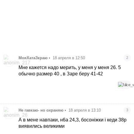
МояХатаЗкраю
•
18 апреля в 12:50
2
Мне кажется надо мерить, у меня у меня 26. 5
обычно размер 40 , в Заре беру 41-42
1
Не гавкаю- но охраняю
•
18 апреля в 13:10
3
А в мене навпаки, н6а 24,3, босоніжки і кеди 38р
виявились великими