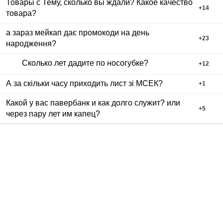
Товары с Тему, сколько вы ждали? Какое качество
+
14
товара?
а зараз мейкап дає промокоди на день
+
23
народження?
Сколько лет дадите по носогубке?
+
12
А за скільки часу приходить лист зі МСЕК?
+
1
Какой у вас павербанк и как долго служит? или
+
5
через пару лет им капец?