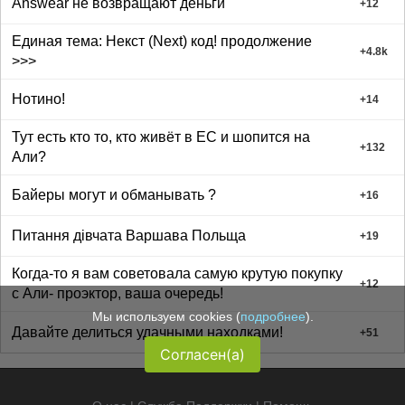
Answear не возвращают деньги
+
12
Единая тема: Некст (Next) код! продолжение
+
4.8k
>>>
Нотино!
+
14
Тут есть кто то, кто живёт в ЕС и шопится на
+
132
Али?
Байеры могут и обманывать ?
+
16
Питання дівчата Варшава Польща
+
19
Когда-то я вам советовала самую крутую покупку
+
12
с Али- проэктор, ваша очередь!
Мы используем cookies (
подробнее
).
Давайте делиться удачными находками!
+
51
Согласен(а)