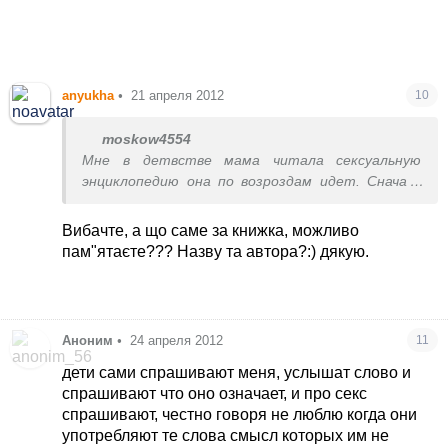
anyukha
•
21 апреля 2012
10
moskow4554
Мне в детвстве мама читала сексуальную
энциклопедию она по возроздам идет. Снача в
чем различие между полами, потом
взаимодействие яйциклетки и сперматозоида, а
Вибачте, а що саме за книжка, можливо
потом уже и процес. Там все очень грамотно
пам"ятаєте??? Назву та автора?:) дякую.
написано - любовь, взаимоуважение и
супружество. Там и про контрацепцию есть.
Аноним
•
24 апреля 2012
11
дети сами спрашивают меня, услышат слово и
спрашивают что оно означает, и про секс
спрашивают, честно говоря не люблю когда они
употребляют те слова смысл которых им не