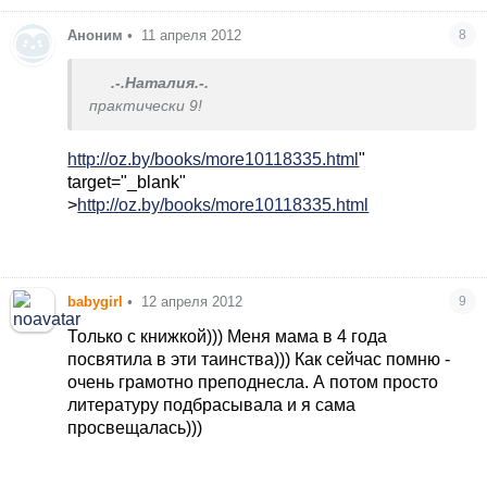
Аноним
•
11 апреля 2012
8
.-.Наталия.-.
практически 9!
http://oz.by/books/more10118335.html
"
target="_blank"
>
http://oz.by/books/more10118335.html
babygirl
•
12 апреля 2012
9
Только с книжкой))) Меня мама в 4 года
посвятила в эти таинства))) Как сейчас помню -
очень грамотно преподнесла. А потом просто
литературу подбрасывала и я сама
просвещалась)))