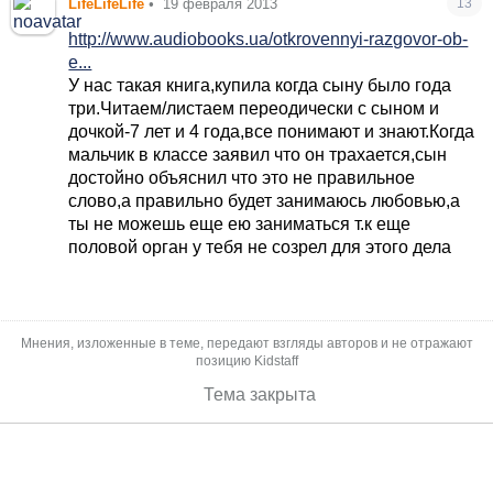
LifeLifeLife
•
19 февраля 2013
13
http://www.audiobooks.ua/otkrovennyi-razgovor-ob-
e...
У нас такая книга,купила когда сыну было года
три.Читаем/листаем переодически с сыном и
дочкой-7 лет и 4 года,все понимают и знают.Когда
мальчик в классе заявил что он трахается,сын
достойно объяснил что это не правильное
слово,а правильно будет занимаюсь любовью,а
ты не можешь еще ею заниматься т.к еще
половой орган у тебя не созрел для этого дела
Мнения, изложенные в теме, передают взгляды авторов и не отражают
позицию Kidstaff
Тема закрыта