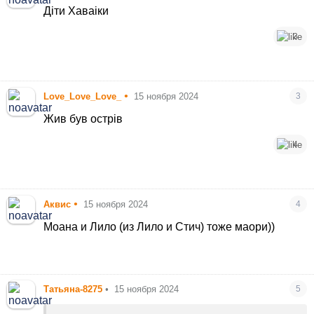
Діти Хаваіки
3
•
Love_Love_Love_
15 ноября 2024
3
Жив був острів
4
•
Аквис
15 ноября 2024
4
Моана и Лило (из Лило и Стич) тоже маори))
Татьяна-8275
•
15 ноября 2024
5