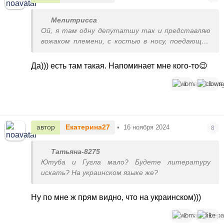
Мелитрисса
Ой, я там одну депутатшу так и представляю
вожаком племени, с костью в носу, поедающую
человечину.)
Да))) есть там такая. Напоминает мне кого-то😉
1
1
автор
Екатерина27
•
16 ноября 2024
8
Татьяна-8275
Ютуба и Гугла мало? Будете литературу
искать? На украинском языке же?
Ну по мне ж прям видно, что на украинском)))
2
1