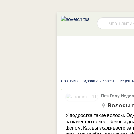
Советчица
-
Здоровье и Красота
-
Рецепты
Пез Году Неде
Волосы 
У подростка такие волосы. Од
на качество волос. Волосы дл
феном. Как вы ухаживаете за т