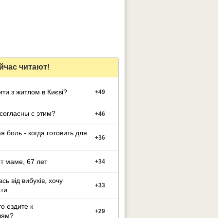
йчас читают!
ти з житлом в Києві?
+
49
согласны с этим?
+
46
я боль - когда готовить для
+
36
 маме, 67 лет
+
34
сь від вибухів, хочу
+
33
ти
то ездите к
+
29
лям?