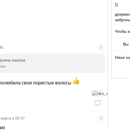
))
докумен
забронь
Чтобы 
Вы 
46
2
Няня на
ужна махіна
тин
 полюбила свои пористые волосы
2
 марта в 09:47
3
ваю