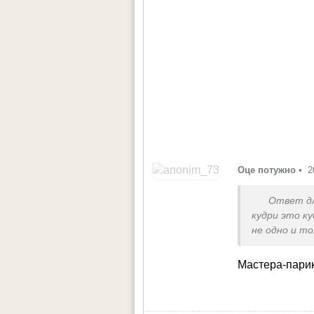
Оце потужно
•
2
Ответ д
кудри это к
не одно и т
Мастера-парик