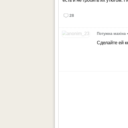
есть и не гробить их утюгом. 
28
Потужна махіна
Сделайте ей к