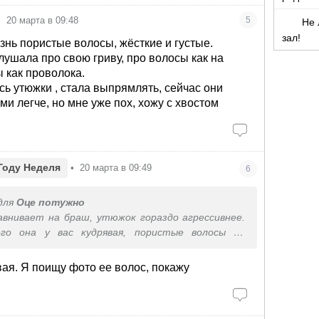
•
20 марта в 09:48
5
Не 
зал!
знь пористые волосы, жёсткие и густые.
лушала про свою гриву, про волосы как на
ы как проволока.
сь утюжки , стала выпрямлять, сейчас они
ми легче, но мне уже пох, хожу с хвостом
Году Неделя
•
20 марта в 09:49
6
для
Оце потужно
авнивает на браш, утюжок гораздо агрессивнее.
его она у вас кудрявая, пористые волосы не
ми по себе, это всегда какой-то завиток.
е кудрявый метод, он имеет накопительный
вая. Я поищу фото ее волос, покажу
тому сразу не бросайте если не понравится.
 тут раздаю советы, хотя выравниваю свои на
 не удалось полюбить.