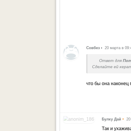
Совбез
•
20 марта в 09:
Ответ для
Пот
Сделайте ей кера
что бы она наконец
•
Булку Дай
20
Так и ухажи