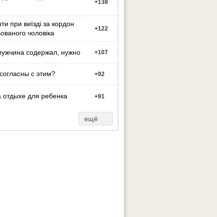
+
138
ти при виїзді за кордон
+
122
ованого чоловіка
мужчина содержал, нужно
+
107
согласны с этим?
+
92
 отдыхе для ребенка
+
91
ещё