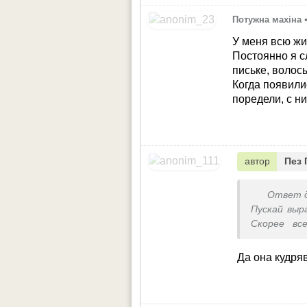
Потужна махіна
У меня всю жи
Постоянно я с
письке, волос
Когда появили
поредели, с ни
автор
Пез 
Ответ 
Пускай выр
Скорее вс
бывают са
Попробуйт
Да она кудря
эффект, по
Я сама вам
браш, кудри