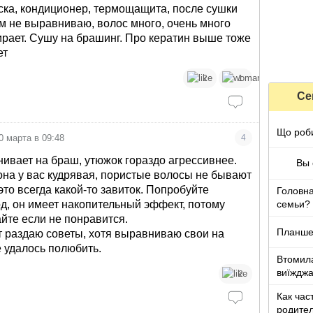
ска, кондиционер, термощащита, после сушки
м не выравниваю, волос много, очень много
рает. Сушу на брашинг. Про кератин выше тоже
ет
2
1
Се
Що роби
0 марта в 09:48
4
ивает на браш, утюжок гораздо агрессивнее.
Вы 
она у вас кудрявая, пористые волосы не бывают
это всегда какой-то завиток. Попробуйте
Головна
д, он имеет накопительный эффект, потому
семьи?
айте если не понравится.
Планшет
т раздаю советы, хотя выравниваю свои на
е удалось полюбить.
Втомила
виїжджа
2
Как час
родите