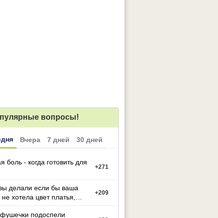
пулярные вопросы!
одня
Вчера
7 дней
30 дней
я боль - когда готовить для
+
271
вы делали если бы ваша
+
209
 не хотела цвет платья,
й вы выбрали
фушечки подоспели