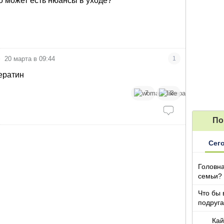
Но может есть нюансы в уходе?
•
20 марта в 09:44
1
ератин
7
3
По
Сег
Головна
семьи?
Что бы 
подруга
которы
Кай