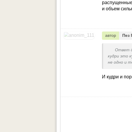
поредели, с
распущенные.
и объем сильн
автор
Пез 
Ответ 
кудри это 
не одно и 
И кудри и по