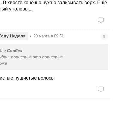
 ними легче, но мне уже пох, хожу с хвостом
 В хвосте конечно нужно зализывать верх. Ещё
ый у головы...
Году Неделя
•
20 марта в 09:51
9
для
Совбез
кудри, пористые это пористые
тоже
ристые пушистые волосы