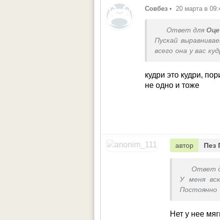
Совбез
•
20 марта в 09:
Ответ для
Оце
Пускай выравнивае
всего она у вас ку
это всегда какой
имеет накопитель
кудри это кудри, по
понравится.
не одно и тоже
Я сама вам тут р
кудри не удалось 
автор
Пез 
Ответ 
У меня вс
Постоянно 
письке, вол
Когда появ
Нет у нее мя