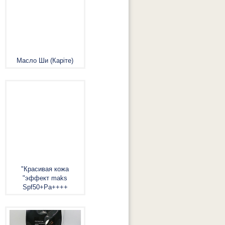
Масло Ши (Каріте)
"Красивая кожа
"эффект maks
Spf50+Pa++++