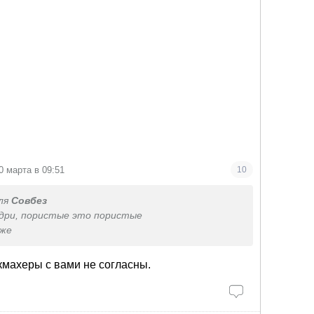
0 марта в 09:51
10
ля
Совбез
удри, пористые это пористые
оже
махеры с вами не согласны.