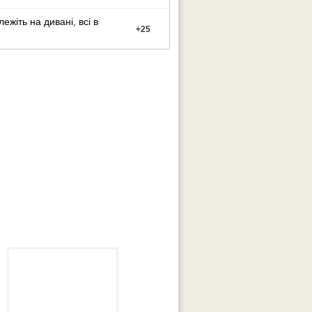
лежіть на дивані, всі в
+
25