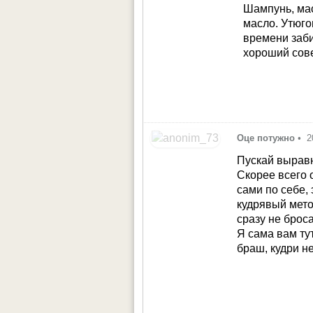
Шампунь, ма
масло. Утюго
времени заби
хороший сов
Оце потужно
•
2
Пускай выравн
Скорее всего 
сами по себе, 
кудрявый мето
сразу не брос
Я сама вам ту
браш, кудри н