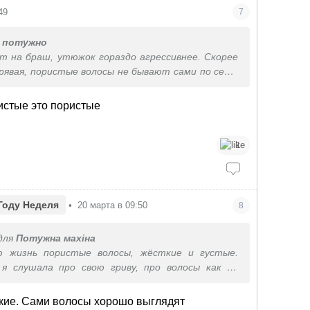
49
7
 потужно
т на браш, утюжок гораздо агрессивнее. Скорее
дрявая, пористые волосы не бывают сами по себе,
-то завиток. Попробуйте кудрявый метод, он
ный эффект, потому сразу не бросайте если не
ристые это пористые
аздаю советы, хотя выравниваю свои на браш,
полюбить.
1
Году Неделя
•
20 марта в 09:50
8
для
Потужна махіна
ю жизнь пористые волосы, жёсткие и густые.
я слушала про свою гриву, про волосы как на
осы как проволока.
ились утюжки , стала выпрямлять, сейчас они
гкие. Сами волосы хорошо выглядят