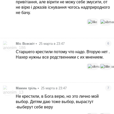
привітання, але вірити не можу себе змусити, от
не вірю і доказів існування чогось надприродного
не бачу.
6
1
Міс Всесвіт
•
25 марта в 23:47
6
Старшего крестили потому что надо. Вторую нет .
Нахер нужны все родственники с их мнением.
3
3
Мамин тріль
•
25 марта в 23:47
7
Не крестили, в Бога верю, но это лично мой
выбор. Детям даю тоже выбор, вырастут
-выберут себе веру