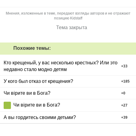
Мнения, изложенные в теме, передают взгляды авторов и не отражают
позицию Kidstaff
Тема закрыта
Похожие темы:
Кто крещеный, у вас несколько крестных? Или это
+
33
недавно стало модно детям
У кого был отказ от крещения?
+
185
Чи вірите ви в Бога?
+
0
Чи вірите ви в Бога?
+
27
А вы гордитесь своими детьми?
+
39