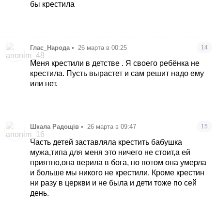
бы крестила
Глас_Народа
•
26 марта в 00:25
14
Меня крестили в детстве . Я своего ребёнка не
крестила. Пусть вырастет и сам решит надо ему
или нет.
Шкала Радощів
•
26 марта в 09:47
15
Часть детей заставляла крестить бабушка
мужа,типа для меня это ничего не стоит,а ей
приятно,она верила в бога, но потом она умерла
и больше мы никого не крестили. Кроме крестин
ни разу в церкви и не была и дети тоже по сей
день.