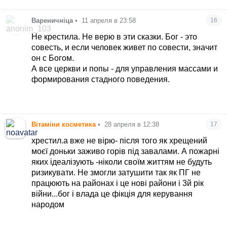
Вареничніца
•
11 апреля в 23:58
16
Не крестила. Не верю в эти сказки. Бог - это
совесть, и если человек живет по совести, значит
он с Богом.
А все церкви и попы - для управления массами и
формирования стадного поведения.
Вітаміни косметика
•
28 апреля в 12:38
17
хрестил.а вже не вірю- після того як хрещений
моєї доньки заживо горів під завалами. А пожарні
яких ідеалізують -ніколи своїм життям не будуть
ризикувати. Не змогли затушити так як ПГ не
працюють на районах і це нові райони і 3й рік
війни...бог і влада це фікція для керування
народом