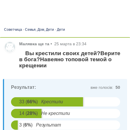
Советчица
-
Семья, Дом, Дети
-
Дети
Малявка ще та
•
25 марта в 23:34
Вы крестили своих детей?Верите
в бога?Навеяно топовой темой о
крещении
Результат:
вже голосів:
50
33
(
66
%
)
Крестили
14
(
28
%
)
Не крестили
3
(
6
%
)
Результат