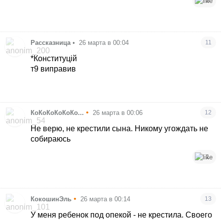
3
Рассказница
•
26 марта в 00:04
11
*Конституцій
т9 виправив
•
КоКоКоКоКоКо...
26 марта в 00:06
12
Не верю, не крестили сына. Никому угождать не
собираюсь
1
•
КокошинЭль
26 марта в 00:14
13
У меня ребенок под опекой - не крестила. Своего