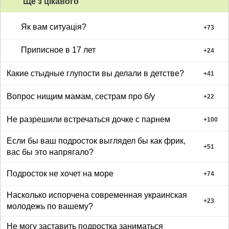
Ще з цiкавого
Як вам ситуація?
+
73
Приписное в 17 лет
+
24
Какие стыдные глупости вы делали в детстве?
+
41
Вопрос нищим мамам, сестрам про б/у
+
22
Не разрешили встречаться дочке с парнем
+
100
Если бы ваш подросток выглядел бы как фрик,
+
51
вас бы это напрягало?
Подросток не хочет на море
+
74
Насколько испорчена современная украинская
+
23
молодежь по вашему?
Не могу заставить подростка заниматься