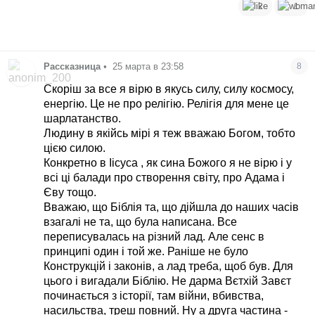
2
1
Рассказница
•
25 марта в 23:58
8
Скоріш за все я вірю в якусь силу, силу космосу,
енергію. Це не про релігію. Релігія для мене це
шарлатанство.
Людину в якійсь мірі я теж вважаю Богом, тобто
цією силою.
Конкретно в Іісуса , як сина Божого я не вірю і у
всі ці балади про створення світу, про Адама і
Єву тощо.
Вважаю, що Біблія та, що дійшла до наших часів
взагалі не та, що була написана. Все
переписувалась на різний лад. Але сенс в
принципі один і той же. Раніше не було
Конструкцій і законів, а лад треба, щоб був. Для
цього і вигадали Біблію. Не дарма Вєтхій Завєт
починається з історії, там війни, вбивства,
насильства, треш повний. Ну а друга частина -