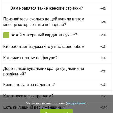
Вам нравятся такие женские стрижки?
+
42
Признайтесь, сколько вещей купили в этом
+
24
месяце которые так и не надели?
какой махеровый кардиган лучше?
+
19
Кто работает из дома что у вас гардеробом
+
13
Как сидит платье на фигуре?
+
16
Доречі, який купальник краще-суцільний чи
+
22
роздільний?
Киев, что завтра надевать?
+
13
Как относитесь к трендам?
+
12
Мы используем cookies (
подробнее
).
Есть ли лишний вес у женщины?
+
100