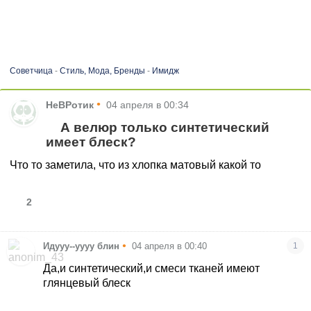
Советчица
-
Стиль, Мода, Бренды
-
Имидж
•
НеВРотик
04 апреля в 00:34
А велюр только синтетический
имеет блеск?
Что то заметила, что из хлопка матовый какой то
2
•
Идууу--уууу блин
04 апреля в 00:40
1
Да,и синтетический,и смеси тканей имеют
глянцевый блеск