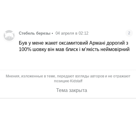
Стебель березы
•
04 апреля в 02:12
2
Був у мене жакет оксамитовий Армані дорогий з
100% шовку він мав блиск і м’якість неймовірний
Мнения, изложенные в теме, передают взгляды авторов и не отражают
позицию Kidstaff
Тема закрыта