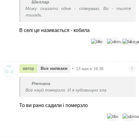
Шеллар
Можу сказати одне - співчуваю, Ви - тьотя
лошадь.
В селі це називається - кобила
6
1
2
автор
Все напваки
•
13 мая в 19:38
7
Prervana
Все науй померзло. И я чудовищно зла
То ви рано садили і померзло
1
1