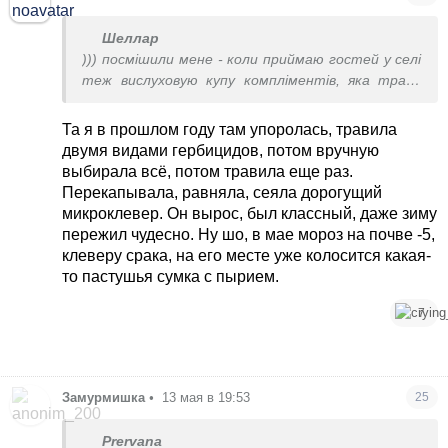
Шеллар
))) посмішили мене - коли приймаю гостей у селі
теж вислуховую купу компліментів, яка трава
розкішна в садку. Залаштунками - я в позі зю
років чотири поспіль полола і перебирала кожну
Та я в прошлом году там упоролась, травила
травинку поки щітка вилізла. А пауки то вже
двумя видами гербицидов, потом вручную
Жорік, який тут теж живе.
выбирала всё, потом травила еще раз.
Перекапывала, равняла, сеяла дорогущий
микроклевер. Он вырос, был классный, даже зиму
пережил чудесно. Ну шо, в мае мороз на почве -5,
клеверу срака, на его месте уже колосится какая-
то пастушья сумка с пырием.
7
Замурмишка
•
13 мая в 19:53
25
Prervana