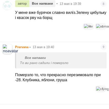
автор
Все напваки
•
13 мая в 19:39
8
У мене вже бурячок славно виліз.Зелену цибульку
і квасок рву на борщ
4
1
Prervana
•
13 мая в 19:40
9
Все напваки
То ви рано садили і померзло
Померзло то, что прекрасно перезимовало при
-28. Клубника, яблони, груша
7