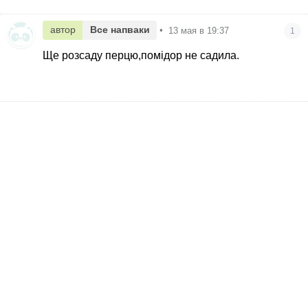
автор
Все напваки
•
13 мая в 19:37
1
Ще розсаду перцю,помідор не садила.