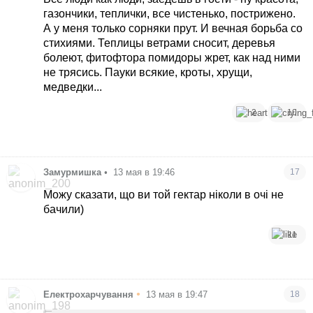
газончики, теплички, все чистенько, пострижено.
А у меня только сорняки прут. И вечная борьба со
стихиями. Теплицы ветрами сносит, деревья
болеют, фитофтора помидоры жрет, как над ними
не трясись. Пауки всякие, кроты, хрущи,
медведки...
2
10
Замурмишка
•
13 мая в 19:46
17
Можу сказати, що ви той гектар ніколи в очі не
бачили)
11
•
Електрохарчування
13 мая в 19:47
18