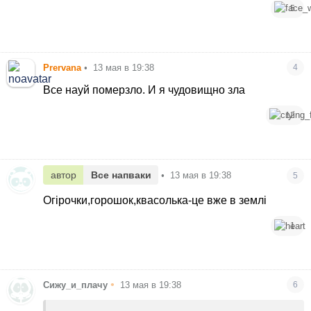
5
Prervana
•
13 мая в 19:38
4
Все науй померзло. И я чудовищно зла
12
автор
Все напваки
•
13 мая в 19:38
5
Огірочки,горошок,квасолька-це вже в землі
1
•
Сижу_и_плачу
13 мая в 19:38
6