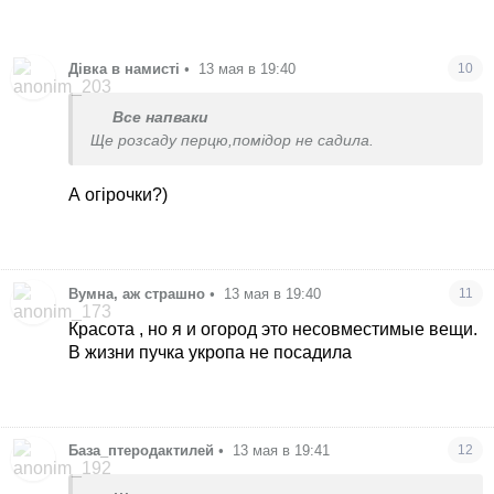
Дівка в намисті
•
13 мая в 19:40
10
Все напваки
Ще розсаду перцю,помідор не садила.
А огірочки?)
Вумна, аж страшно
•
13 мая в 19:40
11
Красота , но я и огород это несовместимые вещи.
В жизни пучка укропа не посадила
База_птеродактилей
•
13 мая в 19:41
12