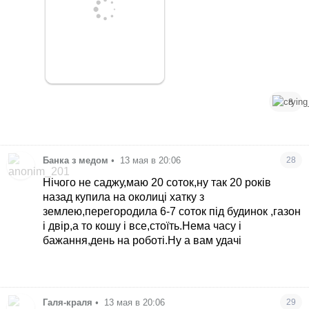
8
Банка з медом
•
13 мая в 20:06
28
Нічого не саджу,маю 20 соток,ну так 20 років
назад купила на околиці хатку з
землею,перегородила 6-7 соток під будинок ,газон
і двір,а то кошу і все,стоїть.Нема часу і
бажання,день на роботі.Ну а вам удачі
Галя-краля
•
13 мая в 20:06
29