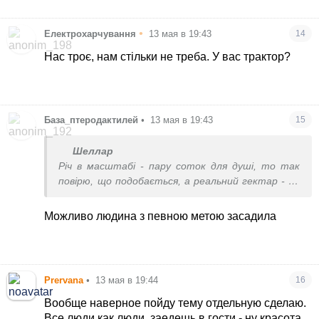
•
Електрохарчування
13 мая в 19:43
14
Нас троє, нам стільки не треба. У вас трактор?
База_птеродактилей
•
13 мая в 19:43
15
Шеллар
Річ в масштабі - пару соток для душі, то так
повірю, що подобається, а реальний гектар - це
адська робота зранку до вечора не
розгинаючись.
Можливо людина з певною метою засадила
Prervana
•
13 мая в 19:44
16
Вообще наверное пойду тему отдельную сделаю.
Все люди как люди, заедешь в гости - ну красота,