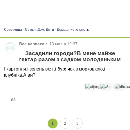
Советчица
-
Семья, Дом, Дети
-
Домашние хлопоты
Все напваки
•
13 мая в 19:37
Засадили городи?В мене майже
гектар разом з садком молоденьким
І картопля,і зелень вся ,і бурячок з морковкою,і
клубніка.А ви?
3
3
7
63
1
2
3