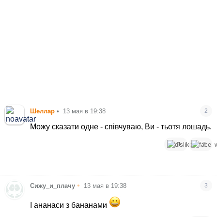
Шеллар
•
13 мая в 19:38
2
Можу сказати одне - співчуваю, Ви - тьотя лошадь.
1
7
•
Сижу_и_плачу
13 мая в 19:38
3
І ананаси з бананами