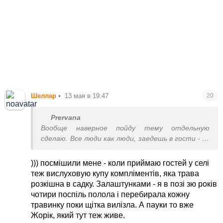
Шеллар
•
13 мая в 19:47
20
Prervana
Вообще наверное пойду тему отдельную
сделаю. Все люди как люди, заедешь в гости - ну
красота, газончики, теплички, все чистенько,
пострижено. А у меня только сорняки прут. И
))) посмішили мене - коли приймаю гостей у селі
вечная борьба со стихиями. Теплицы ветрами
теж вислуховую купу компліментів, яка трава
сносит, деревья болеют, фитофтора помидоры
розкішна в садку. Залаштунками - я в позі зю років
жрет, как над ними не трясись. Пауки всякие,
чотири поспіль полола і перебирала кожну
кроты, хрущи, медведки...
травинку поки щітка вилізла. А пауки то вже
Жорік, який тут теж живе.