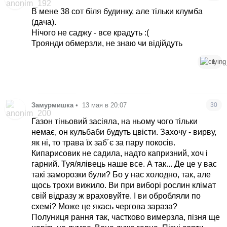
В мене 38 сот біля будинку, але тільки клумба
(дача).
Нічого не саджу - все крадуть :(
Троянди обмерзли, не знаю чи відійдуть
1
Замурмишка
•
13 мая в 20:07
30
Газон тіньовий засіяла, на ньому чого тільки
немає, он кульбаби будуть цвісти. Захочу - вирву,
як ні, то трава їх заб´є за пару покосів.
Кипарисовик не садила, надто капризний, хоч і
гарний. Туя/ялівець наше все. А так... Де це у вас
такі заморозки були? Бо у нас холодно, так, але
щось трохи вижило. Ви при виборі рослин клімат
свій відразу ж враховуйте. І ви обробляли по
схемі? Може це якась чергова зараза?
Полуниця рання так, частково вимерзла, пізня ще