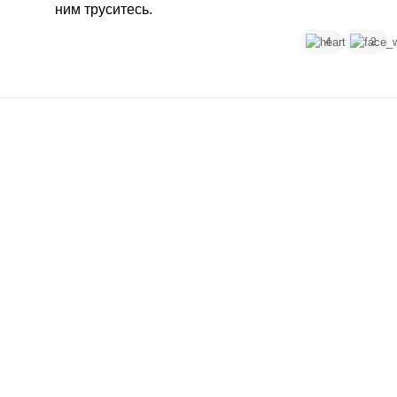
жрет, как над ними не трясись. Пауки всякие,
ним труситесь.
кроты, хрущи, медведки...
4
2