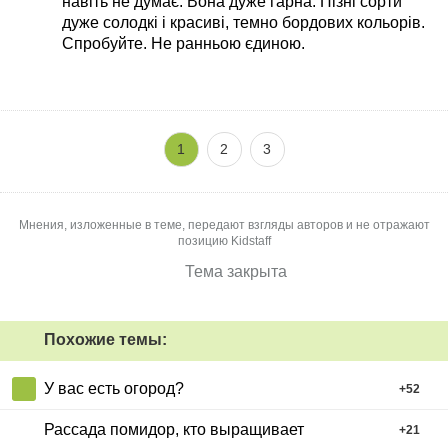
навіть не думає. Вона дуже гарна. Пізні сорти
дуже солодкі і красиві, темно бордових кольорів.
Спробуйте. Не ранньою єдиною.
1
2
3
Мнения, изложенные в теме, передают взгляды авторов и не отражают
позицию Kidstaff
Тема закрыта
Похожие темы:
У вас есть огород?
+
52
Рассада помидор, кто выращивает
+
21