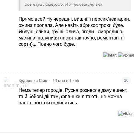
Все науй померзло. И я чудовищно зла
Прямо все? Ну черешні, вишні, і персик/нектарин,
ожина пропала. Але навіть абрикос трохи буде.
Яблуні, сливи, груші, алича, ягоди - смородина,
малина, полуниця (пізня так точно, ремонтантні
сорти)... Повно чого буде.
2
1
•
Кудряшка Сью
13 мая в 19:55
26
Нема тепер городів. Русня рознесла дачу вщент,
та й бойові дії там, фпв-шки літають, не можна
навіть поїхати подивитись.
8