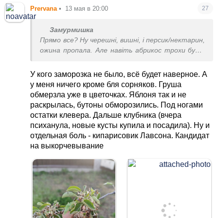
Prervana
•
13 мая в 20:00
27
Замурмишка
Прямо все? Ну черешні, вишні, і персик/нектарин,
ожина пропала. Але навіть абрикос трохи буде.
Яблуні, сливи, груші, алича, ягоди - смородина,
малина, полуниця (пізня так точно,
У кого заморозка не было, всё будет наверное. А
ремонтантні сорти)... Повно чого буде.
у меня ничего кроме бля сорняков. Груша
обмерзла уже в цветочках. Яблоня так и не
раскрылась, бутоны обморозились. Под ногами
остатки клевера. Дальше клубника (вчера
психанула, новые кусты купила и посадила). Ну и
отдельная боль - кипарисовик Лавсона. Кандидат
на выкорчевывание