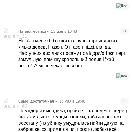
2
Патика-мотика
•
13 мая в 19:48
21
Ніт. А в мене 0.9 сотки включно з трояндами і
кілька дерев. І газон. От газон підсіяла, да.
Наступних вихідних посажу помідори/огірки перці,
замульчую, ввмікну крапельний полив і ’хай
росте’. А мене чекає шезлонг.
2
Само_достаточная
•
13 мая в 19:48
22
Помидоры высадила, пройдет эта неделя - перец
высажу, дыню, огурцы взошли, кабачки вот вот
восстанут) клубнику умудрилась найти дикую на
заброшке, хз примется ли, просто люблю всё