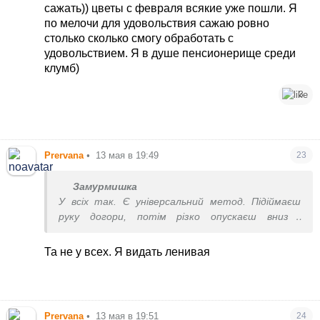
сажать)) цветы с февраля всякие уже пошли. Я
по мелочи для удовольствия сажаю ровно
столько сколько смогу обработать с
удовольствием. Я в душе пенсионерище среди
клумб)
3
Prervana
•
13 мая в 19:49
23
Замурмишка
У всіх так. Є універсальний метод. Підіймаєш
руку догори, потім різко опускаєш вниз і
вимовляєш чарівний заговір ’ну і фіг з ним!!!’. Ви
надто над ним труситесь.
Та не у всех. Я видать ленивая
Prervana
•
13 мая в 19:51
24