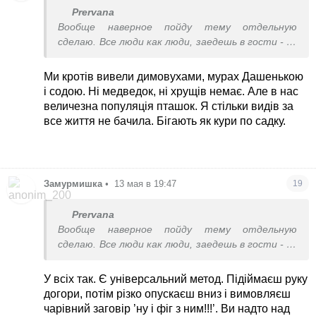
Prervana
Вообще наверное пойду тему отдельную
сделаю. Все люди как люди, заедешь в гости - ну
красота, газончики, теплички, все чистенько,
пострижено. А у меня только сорняки прут. И
Ми кротів вивели димовухами, мурах Дашенькою
вечная борьба со стихиями. Теплицы ветрами
і содою. Ні медведок, ні хрущів немає. Але в нас
сносит, деревья болеют, фитофтора помидоры
величезна популяція пташок. Я стільки видів за
жрет, как над ними не трясись. Пауки всякие,
все життя не бачила. Бігають як кури по садку.
кроты, хрущи, медведки...
Замурмишка
•
13 мая в 19:47
19
Prervana
Вообще наверное пойду тему отдельную
сделаю. Все люди как люди, заедешь в гости - ну
красота, газончики, теплички, все чистенько,
пострижено. А у меня только сорняки прут. И
У всіх так. Є універсальний метод. Підіймаєш руку
вечная борьба со стихиями. Теплицы ветрами
догори, потім різко опускаєш вниз і вимовляєш
сносит, деревья болеют, фитофтора помидоры
чарівний заговір ’ну і фіг з ним!!!’. Ви надто над