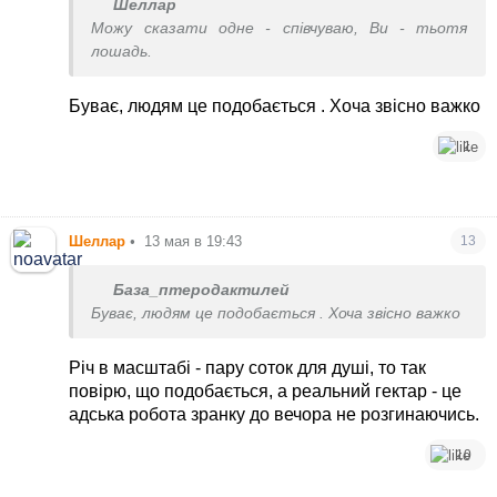
Шеллар
Можу сказати одне - співчуваю, Ви - тьотя
лошадь.
Буває, людям це подобається . Хоча звісно важко
1
Шеллар
•
13 мая в 19:43
13
База_птеродактилей
Буває, людям це подобається . Хоча звісно важко
Річ в масштабі - пару соток для душі, то так
повірю, що подобається, а реальний гектар - це
адська робота зранку до вечора не розгинаючись.
10