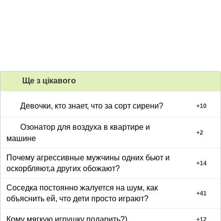
Ще з цiкавого
Девочки, кто знает, что за сорт сирени?
+
10
Озонатор для воздуха в квартире и
+
2
машине
Почему агрессивные мужчины одних бьют и
+
14
оскорбляют,а других обожают?
Соседка постоянно жалуется на шум, как
+
41
объяснить ей, что дети просто играют?
Кому мягкую игрушку подарить?)
+
12