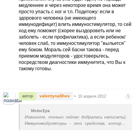
медленнее и через некоторое время она может
просто упасть с ног и т.п. Подитожу: если в
здорового человека (не имеющего
иммунодефицит) влить иммуностимулятор, то сей
ход ему поможет (скорее выздороветь или не
заболеть - если профилактика), а если ребенок/
человек слаб, то иммуностимулятор "выльется"
ему боком. Мораль сей басни такова - перед
приемом модуляторов - удостоверьтесь,
посредством диагностики иммунитета, что Вы к
такому готовы.
автор
valentynaShev
•
10 апреля 2012
5
Victor1ya
Извините, только сейчас добралась написать).
Иммуномодуляторы - это средства, которые
включают защитные силы организма (это я на