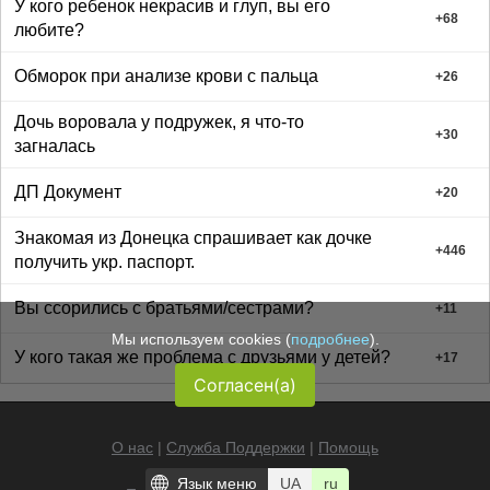
У кого ребенок некрасив и глуп, вы его
+
68
любите?
Обморок при анализе крови с пальца
+
26
Дочь воровала у подружек, я что-то
+
30
загналась
ДП Документ
+
20
Знакомая из Донецка спрашивает как дочке
+
446
получить укр. паспорт.
Вы ссорились с братьями/сестрами?
+
11
Мы используем cookies (
подробнее
).
У кого такая же проблема с друзьями у детей?
+
17
Согласен(а)
О нас
|
Служба Поддержки
|
Помощь
Язык меню
UA
ru