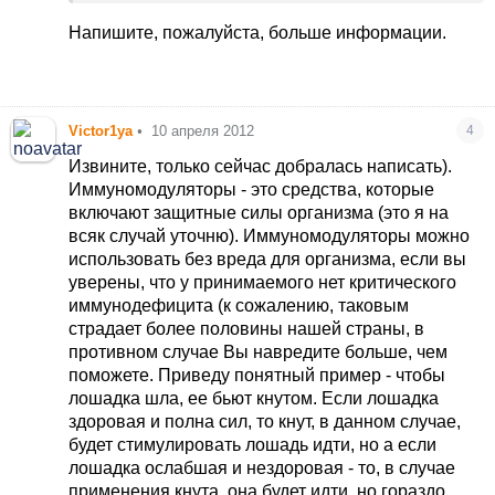
начальной стадии "модулировала". Только в
самом крайнем случае))
Напишите, пожалуйста, больше информации.
Victor1ya
•
10 апреля 2012
4
Извините, только сейчас добралась написать).
Иммуномодуляторы - это средства, которые
включают защитные силы организма (это я на
всяк случай уточню). Иммуномодуляторы можно
использовать без вреда для организма, если вы
уверены, что у принимаемого нет критического
иммунодефицита (к сожалению, таковым
страдает более половины нашей страны, в
противном случае Вы навредите больше, чем
поможете. Приведу понятный пример - чтобы
лошадка шла, ее бьют кнутом. Если лошадка
здоровая и полна сил, то кнут, в данном случае,
будет стимулировать лошадь идти, но а если
лошадка ослабшая и нездоровая - то, в случае
применения кнута, она будет идти, но гораздо