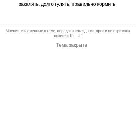
закалять, долго гулять, правильно кормить
к такому готовы.
Мнения, изложенные в теме, передают взгляды авторов и не отражают
позицию Kidstaff
Тема закрыта