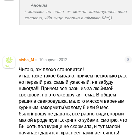
Аноним
і масами не знаю як можна захлинутись вниз
головою, хіба якщо глотка в тімячко йде))
aisha_M
•
10 апреля 2012
8
Читаю, аж плохо становится!
у нас тоже такое бывало, причем несколько раз.
но первый раз, самый ужасный, не забуду
никогда!!! Причем все разы из-за любимой
свекрови, но это уже другая тема. В общем
решила свекровушка, малого мяском вареным
куриным накормить(малому 8 или 9 мес
было)прошу не давать, все равно сидит, кормит,
малой вроде жует...скриплю зубами, смотрю, что
Бы хоть пол курици не скормила, и тут малой
начинает давится, краснеет,начинает синеть!