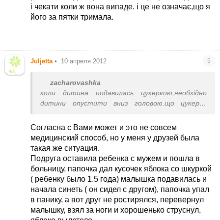
і чекати коли ж вона випаде. і це не означає,що я
його за пятки тримала.
Juljetta
•
10 апреля 2012
5
zacharovashka
коли дитина подавилась цукеркою,необхідно
дитини опустити вниз головою.що цукерка
назад вийшла. або визвати рвоту,це звичайно не
завжди ефективно,але ще і так можна. я колись
Согласна с Вами может и это не совсем
дитину спасла на вулиці. йду.сидить мамочка в
медицинский способ, но у меня у друзей была
сльозах з дитиною на руках. і просить моб.щоб в
такая же ситуация.
швидку залелефонувати,а малий вже синіє, не
Подруга оставила ребенка с мужем и пошла в
знаю де в мене взялось стільки сили, я його
больницу, папочка дал кусочек яблока со шкуркой
перевернула вниз головою і трусанула за ніжки
( ребенку было 1.5 года) малышка подавилась и
,дитина вирвала і виплюнула цукерка.
начала синеть ( он сидел с другом), папочка упал
в панику, а вот друг не ростирялся, перевернул
малышку, взял за ноги и хорошенько струснул,