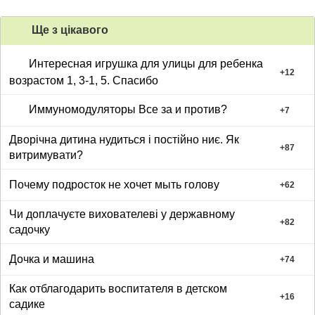
Ще з цiкавого
Интересная игрушка для улицы для ребенка
+
12
возрастом 1, 3-1, 5. Спасибо
Иммуномодуляторы Все за и против?
+
7
Дворічна дитина нудиться і постійно ниє. Як
+
87
витримувати?
Почему подросток не хочет мыть голову
+
62
Чи доплачуєте вихователеві у державному
+
82
садочку
Дочка и машина
+
74
Как отблагодарить воспитателя в детском
+
16
садике