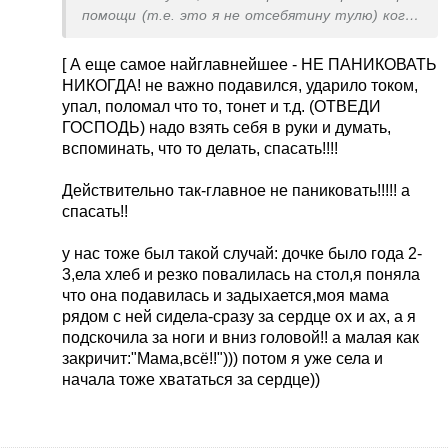
помощи (т.е. это я не отсебятину тулю) когда
приехали спасать моего младшего ребенка,
который уже бегал в радостях, а не лежал
[ А еще самое найглавнейшее - НЕ ПАНИКОВАТЬ
трупом на полу! Подавились лекарством,
НИКОГДА! не важно подавился, ударило током,
ребенок за считанные секунды посинел и начал
упал, поломал что то, тонет и т.д. (ОТВЕДИ
терять сознание! пока муж вызывал скорую, я не
ГОСПОДЬ) надо взять себя в руки и думать,
растерявшись (СПАСИБО ГОСПОДУ ЧТО ДАЛ
вспоминать, что то делать, спасать!!!!
СИЛЫ И МОЗГИ НЕ ПАНИКОВАТЬ)начала
оказывать ему всевозможную помощь:
Действительно так-главное не паниковать!!!!! а
перекидывать через колено, стуча по спине,
спасать!!
вызывать рвоту (а он уже в судороге мне палец
кусал), делать искусственное дыхание (без
у нас тоже был такой случай: дочке было года 2-
непрямого массажа сердца) - в общем делала все
3,ела хлеб и резко повалилась на стол,я поняла
что знала - нифига, и тут -о озарение- я
что она подавилась и задыхается,моя мама
схватила его за ноги и начала трусить, просто
рядом с ней сидела-сразу за сердце ох и ах, а я
трусить и бить по пяткам (ребенку было около
подскочила за ноги и вниз головой!! а малая как
2 лет) - он сразу заорал, со рта полились слюни
закричит:"Мама,всё!!"))) потом я уже села и
и т.д. но он жив! все это происходило за пол
начала тоже хвататься за сердце))
минуты, приехали тут же реаниматологи,
когда спросили что я делала - я рассказала! И
доктор сказал что самое первоочередное это