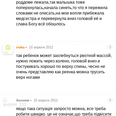
роддоме лежала,так малышка тоже
поперхнулась,начала синеть,то что я пережила
словами не описать,на мои вопли прибежала
медсестра и перевернула вниз головой её и
слава Богу всё обошлось
inaka
•
10 апреля 2012
3
так ребенок может захлебнуться рвотной массой,
нужно ложить через колено, головой вниз и
постукивать хорошо по верху спины, чесно не
очень представляю как реенка можна трусить
верх ногами
Аноним
•
10 апреля 2012
4
якщо така ситуація запросто можна, все треба
робити швидко. це не означає,що треба підвісити