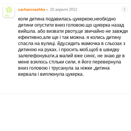
zacharovashka
•
10 апреля 2012
1
коли дитина подавилась цукеркою,необхідно
дитини опустити вниз головою.що цукерка назад
вийшла. або визвати рвоту,це звичайно не завжди
ефективно,але ще і так можна. я колись дитину
спасла на вулиці. йду.сидить мамочка в сльозах з
дитиною на руках. і просить моб.щоб в швидку
залелефонувати,а малий вже синіє, не знаю де в
мене взялось стільки сили, я його перевернула
вниз головою і трусанула за ніжки ,дитина
вирвала і виплюнула цукерка.