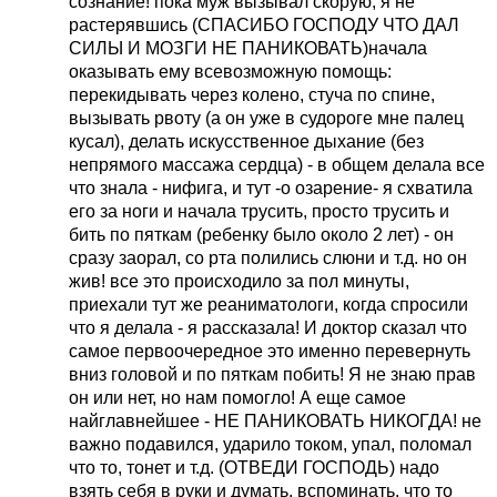
сознание! пока муж вызывал скорую, я не
растерявшись (СПАСИБО ГОСПОДУ ЧТО ДАЛ
СИЛЫ И МОЗГИ НЕ ПАНИКОВАТЬ)начала
оказывать ему всевозможную помощь:
перекидывать через колено, стуча по спине,
вызывать рвоту (а он уже в судороге мне палец
кусал), делать искусственное дыхание (без
непрямого массажа сердца) - в общем делала все
что знала - нифига, и тут -о озарение- я схватила
его за ноги и начала трусить, просто трусить и
бить по пяткам (ребенку было около 2 лет) - он
сразу заорал, со рта полились слюни и т.д. но он
жив! все это происходило за пол минуты,
приехали тут же реаниматологи, когда спросили
что я делала - я рассказала! И доктор сказал что
самое первоочередное это именно перевернуть
вниз головой и по пяткам побить! Я не знаю прав
он или нет, но нам помогло! А еще самое
найглавнейшее - НЕ ПАНИКОВАТЬ НИКОГДА! не
важно подавился, ударило током, упал, поломал
что то, тонет и т.д. (ОТВЕДИ ГОСПОДЬ) надо
взять себя в руки и думать, вспоминать, что то