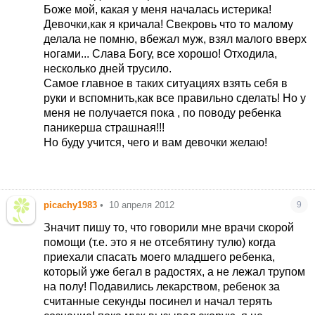
Боже мой, какая у меня началась истерика!
Девочки,как я кричала! Свекровь что то малому
делала не помню, вбежал муж, взял малого вверх
ногами... Слава Богу, все хорошо! Отходила,
несколько дней трусило.
Самое главное в таких ситуациях взять себя в
руки и вспомнить,как все правильно сделать! Но у
меня не получается пока
, по поводу ребенка
паникерша страшная!!!
Но буду учится, чего и вам девочки желаю!
picachy1983
•
10 апреля 2012
9
Значит пишу то, что говорили мне врачи скорой
помощи (т.е. это я не отсебятину тулю) когда
приехали спасать моего младшего ребенка,
который уже бегал в радостях, а не лежал трупом
на полу! Подавились лекарством, ребенок за
считанные секунды посинел и начал терять