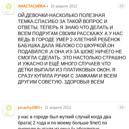
именно перевернуть вниз головой и по пяткам
АНАСТАСИЙКА
•
10 апреля 2012
15
побить! Я не знаю прав он или нет, но нам
помогло! А еще самое найглавнейшее - НЕ
ОЙ,ДЕВОЧКИ-НАСКОЛЬКО ПОЛЕЗНАЯ
ПАНИКОВАТЬ НИКОГДА! не важно подавился,
ТЕМКА.СПАСИБО ЗА ТАКОЙ ВОПРОС И
ударило током, упал, поломал что то, тонет и
ОТВЕТЫ. ТЕПЕРЬ Я ЗНАЮ ЧТО ДЕЛАТЬ И
т.д. (ОТВЕДИ ГОСПОДЬ) надо взять себя в руки
ВСЕМ ПОДРУГАМ СВОИМ РАССКАЖУ. А У НАС
и думать, вспоминать, что то делать,
ВЕДЬ В ГОРОДЕ УМЕР 2-ХЛЕТНИЙ РЕБЁНОК
спасать!!!!
БАБУШКА ДАЛА ЯБЛОКО СО ШКУРКОЙ,ОН
ПОДАВИЛСЯ ,А ОНА ИЗ-ЗА ШОКЕ НИЧЕГО НЕ
СМОГЛА СДЕЛАТЬ. ЭТО НАСТОЛЬКО СТРАШНО
И УЖАСНО
И ЕЩЁ МНОГО СЛУЧАЕВ ЧТО
ДЕТКИ ВЫПАЛИ ИЗ ПЛАТИКОВЫХ ОКОН. Я
СРАЗУ КУПИЛА РУЧКИ С ЗАМКАМИ И ВСЕМ
ДРУГИМ СОВЕТУЮ. ЗДОРОВЬЯ ВСЕМ
picachy1983
•
11 апреля 2012
16
у нас в городе был жуткий случай когда два
брата( 2 года и по моему больше 9лет) по
очереди выпали из окна (у абсолютно