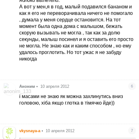
яблоко вылетело.
А вот у мен,я в год, малый подавился бананом и
как я его не переворачивала ничего не помогало
, думала у меня сердце остановится. На тот
момент была одна дома с малышом, бежать
скорую вызывать не могла , так как за долю
секунды, малыш посинел и я оставить его просто
не могла. Не знаю как и каким способом , но ему
удалось проглотить. Но тот ужас я не забуду
никогда
Аноним
•
10 апреля 2012
6
і масами не знаю як можна захлинутись вниз
головою, хіба якщо глотка в тімячко йде))
vkysnaya-a
•
10 апреля 2012
7