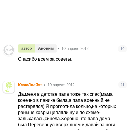
автор
Аноним
•
10 апреля 2012
10
Спасибо всем за советы.
ЮююЛллЯяя
•
10 апреля 2012
11
Да,меня в детстве папа тоже так спас(мама
конечно в панике была,а папа военный,не
растерялся).Я проглотила кольцо,на которых
раньше ковры цепляли,ну и по схеме-
задыхалась,синела.Хорошо,что папа дома
был.Перевернул вверх дном и давай за ноги