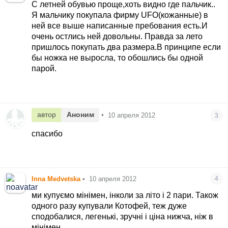
С летней обувью проще,хоть видно где пальчик.
.
Я мальчику покупала фирму UFO(кожанные) в
ней все выше написанные пребования есть.И
очень остлись ней довольны. Правда за лето
пришлось покупать два размера.В принципе если
бы ножка не выросла, то обошлись бы одной
парой.
автор
Аноним
•
10 апреля 2012
3
спасибо
Inna Medvetska
•
10 апреля 2012
4
ми купуємо мінімен, інколи за літо і 2 пари. Також
одного разу купували Котофей, теж дуже
сподобалися, легенькі, зручні і ціна нижча, ніж в
мінімен.