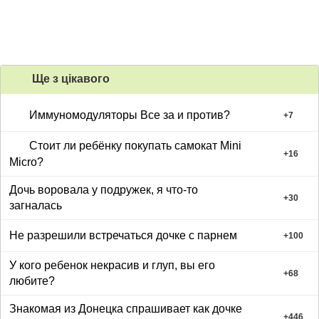
Ще з цiкавого
Иммуномодуляторы Все за и против?
+
7
Стоит ли ребёнку покупать самокат Mini
+
16
Micro?
Дочь воровала у подружек, я что-то
+
30
загналась
Не разрешили встречаться дочке с парнем
+
100
У кого ребенок некрасив и глуп, вы его
+
68
любите?
Знакомая из Донецка спрашивает как дочке
+
446