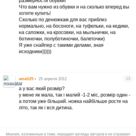
размерности обувки!
Что вам нужно из обувки и на сколько вперед вы
хотите купить!
Сколько по денюжкам для вас приблиз
нормально, на босоноги, на туфельки, на кедики,
на сапожки, на кросовки, на мыльнички, на
ботиночки, полуботиночки, балеточки)
Я уже снайпер с такими делами, зная
исходники))))))
ameli25
•
25 апреля 2012
13
а у вас який розмір?
у мене як мала, так і малий -1-2 міс, розмір один -
а потом уже більший. ножка найбільше росте на
літо, так як і вся дитина.
Мнения, изложенные в теме, передают взгляды авторов и не отражают