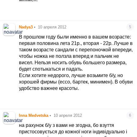
Nadya3
•
10 апреля 2012
5
В прошлом году были именно в вашем возрасте:
первая половина лета 21р., вторая - 22р. Лучше в
таком возрасте сандали с перепоночкой впереди,
чтобы ножка не ползла вперед и пальчик не
висел. Нельзя носить обувь большего размера,
будет спотыкаться и падать.
Если хотите недорого, лучше возьмите б/у, но
хорошей фирмы (ессо, бартек, минимен). В обуви
удобство важнее красоты.
Inna Medvetska
•
10 апреля 2012
6
на рахунок б/у з вами не згодна, бо взуття
пристосовується до кожної ноги індивідуально і