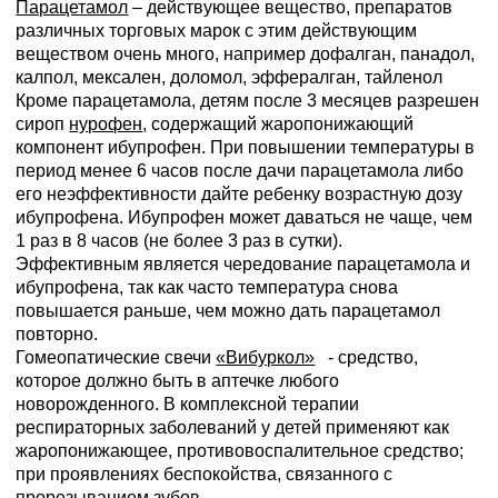
Парацетамол
– действующее вещество, препаратов
различных торговых марок с этим действующим
веществом очень много, например дофалган, панадол,
калпол, мексален, доломол, эффералган, тайленол
Кроме парацетамола, детям после 3 месяцев разрешен
сироп
нурофен
, содержащий жаропонижающий
компонент ибупрофен. При повышении температуры в
период менее 6 часов после дачи парацетамола либо
его неэффективности дайте ребенку возрастную дозу
ибупрофена. Ибупрофен может даваться не чаще, чем
1 раз в 8 часов (не более 3 раз в сутки).
Эффективным является чередование парацетамола и
ибупрофена, так как часто температура снова
повышается раньше, чем можно дать парацетамол
повторно.
Гомеопатические свечи
«Вибуркол»
- средство,
которое должно быть в аптечке любого
новорожденного. В комплексной терапии
респираторных заболеваний у детей применяют как
жаропонижающее, противовоспалительное средство;
при проявлениях беспокойства, связанного с
прорезыванием зубов.