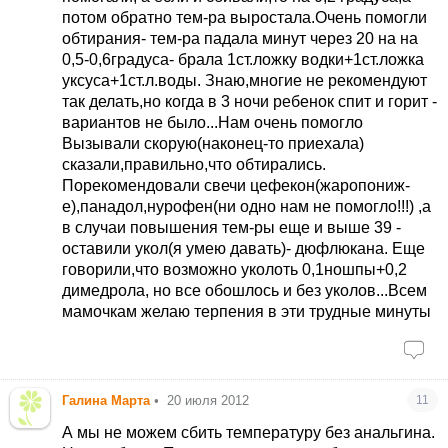
потом обратно тем-ра выростала.Очень помогли
обтирания- тем-ра падала минут через 20 на на
0,5-0,6градуса- брала 1ст.ложку водки+1ст.ложка
уксуса+1ст.л.воды. Знаю,многие не рекомендуют
так делать,но когда в 3 ночи ребенок спит и горит -
вариантов не было...Нам очень помогло
Вызывали скорую(наконец-то приехала)
сказали,правильно,что обтирались.
Порекомендовали свечи цефекон(жаропониж-
е),панадол,нурофен(ни одно нам не помогло!!!) ,а
в случаи повышения тем-ры еще и выше 39 -
оставили укол(я умею давать)- дюфлюкана. Еще
говорили,что возможно уколоть 0,1ношпы+0,2
димедрола
, но все обошлось и без уколов...Всем
мамочкам желаю терпения в эти трудные минуты
Галина Марта
•
20 июля 2012
11
А мы не можем сбить температуру без анальгина.