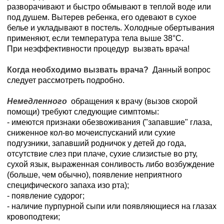
разворачивают и быстро обмывают в теплой воде или
под душем. Вытерев ребенка, его одевают в сухое
белье и укладывают в постель. Холодные обертывания
применяют, если температура тела выше 38°С.
При неэффективности процедур вызвать врача!
Когда необходимо вызвать врача?
Данный вопрос
следует рассмотреть подробно.
Немедленного
обращения к врачу (вызов скорой
помощи) требуют следующие симптомы:
- имеются признаки обезвоживания ("запавшие" глаза,
сниженное кол-во мочеиспусканий или сухие
подгузники, запавший родничок у детей до года,
отсутствие слез при плаче, сухие слизистые во рту,
сухой язык, выраженная сонливость либо возбуждение
(больше, чем обычно), появление неприятного
специфического запаха изо рта);
- появление судорог;
- наличие пурпурной сыпи или появляющиeся на глазах
кровоподтеки;