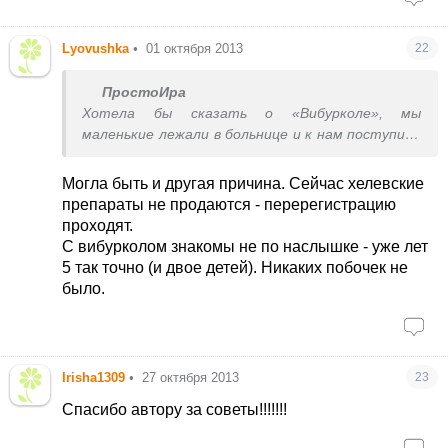
Lyovushka
•
01 октября 2013
22
ПростоИра
Хотела бы сказать о «Вибурколе», мы
маленькие лежали в больнице и к нам поступила
девочка с отеком лица, рук, ног, у нее не было
глаз они просто заплыли, мама поставила ей
Могла быть и другая причина. Сейчас хелевские
ночью свечку от температуры "Вибуркол" и и
препараты не продаются - перерегистрацию
утром проснулись вот такие, есле спасли
проходят.
ребенка. Она потом сдавала кровь на аллергены
С вибурколом знакомы не по наслышке - уже лет
ничего не выявили, у ребенка раньше никогда
5 так точно (и двое детей). Никаких побочек не
аллергии не было.(((( Возможно это единичные
было.
случае, но такое бывает, вот...
Irisha1309
•
27 октября 2013
23
Спасибо автору за советы!!!!!!!