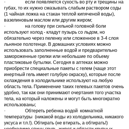
· если появляется сухость во рту и трещины на
губах, то их нужно смазывать слабым раствором соды
(1 чайная ложка на стакан теплой кипяченой воды),
вазелиновым маслом или другим жиром;
· на голову при сильной головной боли
используют холод - кладут пузырь со льдом, но
обязательно через пеленку или сложенное в 3-4 слоя
льняное полотенце. В домашних условиях можно
использовать заполненные водой и предварительно
замороженные грелки или небольшие по объему
пластиковые бутылки. Сегодня в аптеках можно
приобрести специальные пакеты с гелем (чаще этот
инертный гель имеет голубую окраску), которые после
охлаждения в холодильнике используют на любую
область тела. Применение таких гелевых пакетов очень
удобно, так как они принимают очертания того участка
тела, на который наложены и могут быть многократно
использованы;
· Обтереть ребенка водой комнатной
температуры (никакой воды из холодильника, никакого
уксуса и т.п.!). Обтирать (не втирать, а обтирать!)
необходимо спину, грудь, живот и области крупных