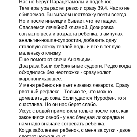
Нас не берут Парацетамолы и подобное.
Температура растет резко и сразу 39,4. Часто не
сбиваемая. Вызываем неотложку почти всегда.
Но и после иньекции бывает, что не падает.
Спасаемся лечебной клизмой. Дозировка
согласно веса и возраста ребенка: в ампулах
анальгин-ношпа-супростин, добавить одну
столовую ложку теплой воды и все в теплую
маленькую клизму.
Еще помогают свечи Анальдим.
Два раза были фибрильные судорги. Редко когда
обходились без неотложки - сразу колют
жаропонижающее.
У меня ребенок не пьет никаких лекарств. Сразу
рвотный рефлекс... Только те, что можно
домешать до сока. Если удастся Нурофен, то я
счастлива. Но он нас берет слабо.
Уксус с водой применяем только после того, как
закончился озноб - у нас бледная лихорадка и
нам надо вначале согревать ребенка.
Когда заболевает ребенок, с меня за сутки - двое
слетает несколько кг.