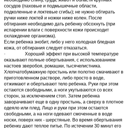
сосудов (паховые и подмышечные области,
подколенные и локтевые сгибы); не нужно обтирать
ручки ниже локтей и ножки ниже колен. После
обтирания необходимо дать ребенку обсохнуть (при
испарении влаги с поверхности кожи происходит
охлаждение организма).
Если ребенка знобит, либо у него холодная бледная
кожа, от обтирания следует отказаться.
· Хороший эффект при высокой температуре
оказывают полные обертывания, с использованием
настоев зверобоя, ромашки, тысячелистника.
Хлопчатобумажную простынь или полотно смачивают в
приготовленном растворе, либо просто в воде,
отжимают и обертывают тело ребенка. Руки при этом
остаются свободными, а ноги укутываются со всех
сторон, за исключением стоп. Затем ребенка
заворачивают еще в одну простынь, а сверху в плотное
одеяло или плед. Лицо и руки при этом остаются
свободными, а на ноги одевают смоченные в воде
носки, поверх них - шерстяные. Во время обертывания
ребенку дают теплое питье. По истечении 30 минут его