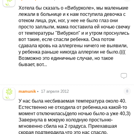
Хотела бы сказать о «Вибурколе», мы маленькие
лежали в больнице и к нам поступила девочка с
отеком лица, рук, ног, у нее не было глаз они
просто заплыли, мама поставила ей ночью свечку
от температуры "Вибуркол" и и утром проснулись
вот такие, есле спасли ребенка. Она потом
сдавала кровь на аллергены ничего не выявили,
у ребенка раньше никогда аллергии не было.((((
Возможно это единичные случае, но такое
бывает, вот...
mamunik
•
17 апреля 2012
8
У нас была несбиваемая температура около 40.
Естественно не отходила от ребенка,на какой-то
момент отключилась(дело ночью было-а уже 40,3)
Завернула в мокрую холодную простыню-
мгновенно сбила на 2 градуса. Приехавшая
скорая подтвердила,что это нас спасло.