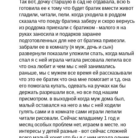
Так вот, дочку старшую в сад не отдавала, всю Б
готовила ее к тому что будет братик вмести живот
гладили, читали, пели. когда уходила в роддом
сказала что поеду братика заберу и скоро вернусь
из роддома приехали с братиком - малого я на
руках заносила и подарков заранее
подготовленных для нее от братика привезли.
забрали ее в комнату (я муж, дочь и сын)
развернули показали уложили спать, когда малый
спал я с ней играла читала рисовала лепила все
что она любит и чем мы с ней занимались
раньше, мы с мужем все время ей рассказывали
что это ее братик что она мне помогает и т.д. она
его помогала купать, одевать на ручках как бы
держать разрешали все, но все под нашим
присмотром. в выходной когда муж дома был,
малый оставался на него а мы с ней ходили
гулять сами и в комнате сами играли лепили
читали рисовали. Сейчас младшему 1 год и
месяц особых проблем нет, играем в месте. но
интересы у детей разные - вот сейчас сложней
всего малый хочет что бы я с ним играла одним,