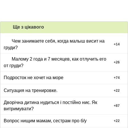
Ще з цiкавого
Чем занимаете себя, когда малыш висит на
+
14
груди?
Малому 2 года и 7 месяцев, как отлучить его
+
26
от груди?
Подросток не хочет на море
+
74
Ситуация на тренировке.
+
22
Дворічна дитина нудиться і постійно ниє. Як
+
87
витримувати?
Вопрос нищим мамам, сестрам про б/у
+
22