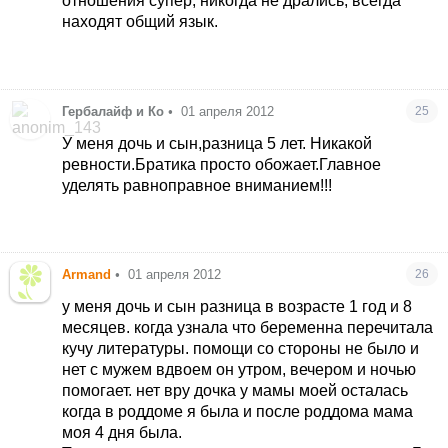
отношения супер, никогда не дрались, всегда
находят общий язык.
Гербалайф и Ко
•
01 апреля 2012
25
У меня дочь и сын,разница 5 лет. Никакой
ревности.Братика просто обожает.Главное
уделять равноправное вниманием!!!
Armand
•
01 апреля 2012
26
у меня дочь и сын разница в возрасте 1 год и 8
месяцев. когда узнала что беременна перечитала
кучу литературы. помощи со стороны не было и
нет с мужем вдвоем он утром, вечером и ночью
помогает. нет вру дочка у мамы моей осталась
когда в роддоме я была и после роддома мама
моя 4 дня была.