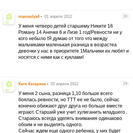
mamaolya4
•
01 апреля 2012
28
У меня четверо детей старшему Никите 16
Роману 14 Анечке 6 и Лизе 1 год!Ревности ни у
кого небыло !Я думаю от того что между
мальчиками маленькая разница в возрастеа
девочки у нас в приоритете 1Мальчики их любят и
носятся с ними как с куклами!
Катя Катерина
•
02 апреля 2012
29
У меня 2 сына, разница 1,10 больше всего
боялась ревности, но ТТТ ее не было, сейчас
конечно обижают друг друга но больше вместе
играют. Старший уже учит хулиганить младшего
.
Стараюсь всегда уделять внимания одинаково
обоим и не выделять одного.
Сейчас ждем еще одного ребенка, у них будет