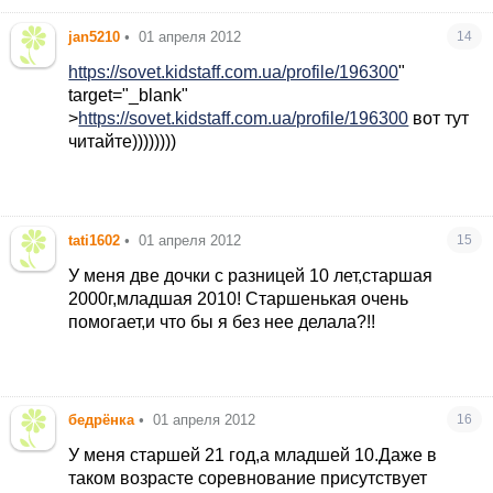
jan5210
•
01 апреля 2012
14
https://sovet.kidstaff.com.ua/profile/196300
"
target="_blank"
>
https://sovet.kidstaff.com.ua/profile/196300
вот тут
читайте))))))))
tati1602
•
01 апреля 2012
15
У меня две дочки с разницей 10 лет,старшая
2000г,младшая 2010! Старшенькая очень
помогает,и что бы я без нее делала?!!
бедрёнка
•
01 апреля 2012
16
У меня старшей 21 год,а младшей 10.Даже в
таком возрасте соревнование присутствует