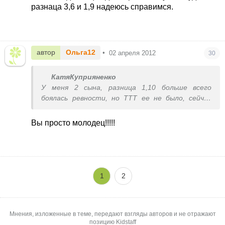
разнаца 3,6 и 1,9 надеюсь справимся.
автор
Ольга12
•
02 апреля 2012
30
КатяКуприяненко
У меня 2 сына, разница 1,10 больше всего
боялась ревности, но ТТТ ее не было, сейчас
конечно обижают друг друга но больше вместе
играют. Старший уже учит хулиганить
Вы просто молодец!!!!!
младшего
. Стараюсь всегда уделять внимания
одинаково обоим и не выделять одного.
Сейчас ждем еще одного ребенка, у них будет
разнаца 3,6 и 1,9 надеюсь справимся.
1
2
Мнения, изложенные в теме, передают взгляды авторов и не отражают
позицию Kidstaff