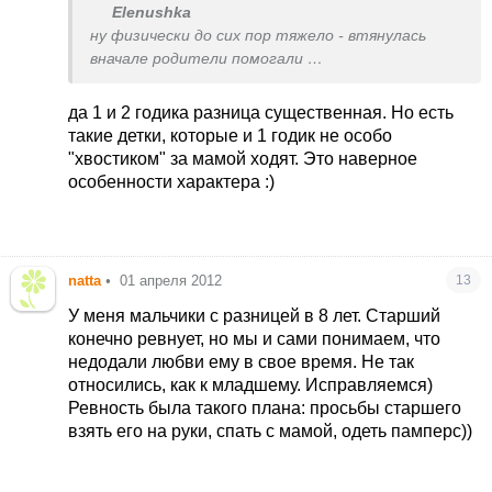
Elenushka
ну физически до сих пор тяжело - втянулась
вначале родители помогали
но Вы ж не сравнивайте 1 год и 2 года - разница
очень большая и очень ждал появления
да 1 и 2 годика разница существенная. Но есть
сестрички, и животик цемал, и перед сном ей
такие детки, которые и 1 годик не особо
(животику) спокойной ночи желал ....
"хвостиком" за мамой ходят. Это наверное
особенности характера :)
natta
•
01 апреля 2012
13
У меня мальчики с разницей в 8 лет. Старший
конечно ревнует, но мы и сами понимаем, что
недодали любви ему в свое время. Не так
относились, как к младшему. Исправляемся)
Ревность была такого плана: просьбы старшего
взять его на руки, спать с мамой, одеть памперс))