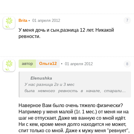
Brita
•
01 апреля 2012
7
У меня дочь и сын,разница 12 лет. Никакой
ревности.
автор
Ольга12
•
01 апреля 2012
8
Elenushka
У нас разница 2г и 3 мес
была немного ревность в начале, старались
старшему больше времени уделять, тепла и
разговаривать, рассказывать как его любят
Наверное Вам было очень тяжело физически?
все, как его сестричка любит, как она на него
Например у меня малой (1г. 1 мес.) от меня ни на
смотрит, что она ему первому улыбнулась...
шаг не отпускает. Даже мв ванную со мной идёт.
много всего хорошего тогда прочитала на
Ни с кем, кроме меня долго находится не может,
сайте погодки.ру (не помню как правильно
спит только со мной. Даже к мужу меня "ревнует",