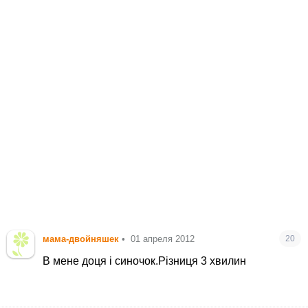
мама-двойняшек
•
01 апреля 2012
20
В мене доця і синочок.Різниця 3 хвилин