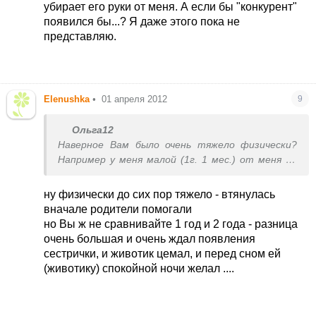
англ.буквами пишется)
убирает его руки от меня. А если бы "конкурент"
появился бы...? Я даже этого пока не
сейчас друг-друга обожают, но, конечно, если с
представляю.
один побалуешься и второй просится сразу,
игрушек много в двойном экземпляре
Elenushka
•
01 апреля 2012
9
Ольга12
Наверное Вам было очень тяжело физически?
Например у меня малой (1г. 1 мес.) от меня ни
на шаг не отпускает. Даже мв ванную со мной
идёт. Ни с кем, кроме меня долго находится не
ну физически до сих пор тяжело - втянулась
может, спит только со мной. Даже к мужу меня
вначале родители помогали
"ревнует", убирает его руки от меня. А если бы
но Вы ж не сравнивайте 1 год и 2 года - разница
"конкурент" появился бы...? Я даже этого пока
очень большая и очень ждал появления
не представляю.
сестрички, и животик цемал, и перед сном ей
(животику) спокойной ночи желал ....