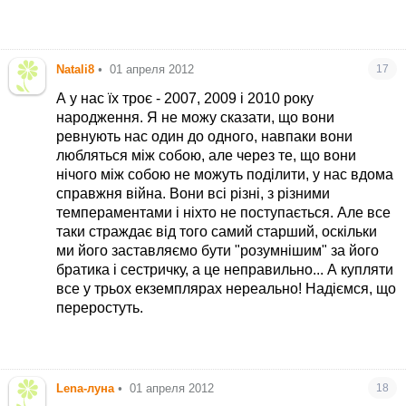
Natali8
•
01 апреля 2012
17
А у нас їх троє - 2007, 2009 і 2010 року
народження. Я не можу сказати, що вони
ревнують нас один до одного, навпаки вони
любляться між собою, але через те, що вони
нічого між собою не можуть поділити, у нас вдома
справжня війна. Вони всі різні, з різними
темпераментами і ніхто не поступається. Але все
таки страждає від того самий старший, оскільки
ми його заставляємо бути "розумнішим" за його
братика і сестричку, а це неправильно... А купляти
все у трьох екземплярах нереально! Надіємся, що
переростуть.
Lena-луна
•
01 апреля 2012
18