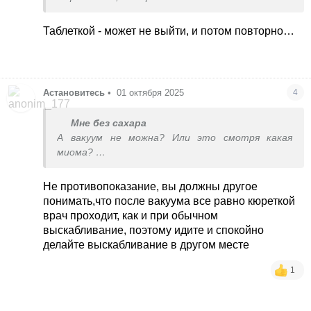
Таблеткой - может не выйти, и потом повторно…
Астановитесь
•
01 октября 2025
4
Мне без сахара
А вакуум не можна? Или это смотря какая
миома?
Я просто не пойму: 4 года назад сталкивалась с
вакуумом, замершая. Сделали🤷‍♀️спокойно🤷‍♀️
Не противопоказание, вы должны другое
понимать,что после вакуума все равно кюреткой
врач проходит, как и при обычном
выскабливание, поэтому идите и спокойно
делайте выскабливание в другом месте
1