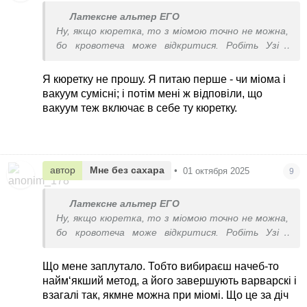
Латексне альтер ЕГО
Ну, якщо кюретка, то з міомою точно не можна,
бо кровотеча може відкритися. Робіть Узі і
питайте лікаря.
Я кюретку не прошу. Я питаю перше - чи міома і
вакуум сумісні; і потім мені ж відповіли, що
вакуум теж включає в себе ту кюретку.
автор
Мне без сахара
•
01 октября 2025
9
Латексне альтер ЕГО
Ну, якщо кюретка, то з міомою точно не можна,
бо кровотеча може відкритися. Робіть Узі і
питайте лікаря.
Що мене заплутало. Тобто вибираєш начеб-то
найм‘якший метод, а його завершують варварскі і
взагалі так, якмне можна при міомі. Що це за діч