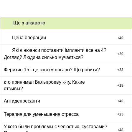
Ще з цiкавого
Цена операции
+
40
Які є нюанси поставити імпланти все на 4?
+
20
Догляд? Людина сильно мучається?
Феритин 15 - це зовсім погано? Що робити?
+
22
кто принимал Вальпроеву к-ту. Какие
+
18
отзывы?
Антидепресанти
+
40
Терапия для уменьшения стресса
+
23
У кого были проблемы с челюстью, суставами?
+
48