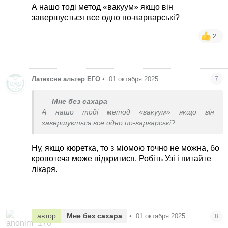
выскабливание, поэтому идите и спокойно
А нашо тоді метод «вакуум» якщо він
делайте выскабливание в другом месте
завершується все одно по-варварські?
2
Латексне альтер ЕГО
•
01 октября 2025
7
Мне без сахара
А нашо тоді метод «вакуум» якщо він
завершується все одно по-варварські?
Ну, якщо кюретка, то з міомою точно не можна, бо
кровотеча може відкритися. Робіть Узі і питайте
лікаря.
автор
Мне без сахара
•
01 октября 2025
8