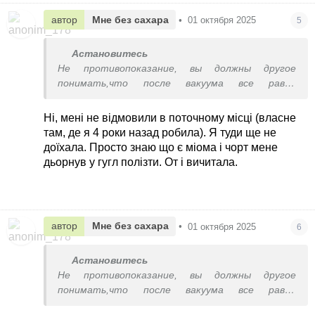
автор
Мне без сахара
•
01 октября 2025
5
Астановитесь
Не противопоказание, вы должны другое
понимать,что после вакуума все равно
кюреткой врач проходит, как и при обычном
выскабливание, поэтому идите и спокойно
Ні, мені не відмовили в поточному місці (власне
делайте выскабливание в другом месте
там, де я 4 роки назад робила). Я туди ще не
доїхала. Просто знаю що є міома і чорт мене
дьорнув у гугл полізти. От і вичитала.
автор
Мне без сахара
•
01 октября 2025
6
Астановитесь
Не противопоказание, вы должны другое
понимать,что после вакуума все равно
кюреткой врач проходит, как и при обычном