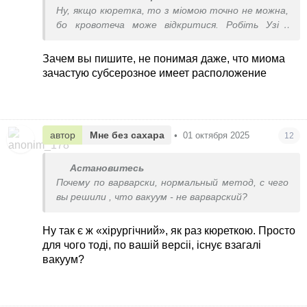
Ну, якщо кюретка, то з міомою точно не можна,
бо кровотеча може відкритися. Робіть Узі і
питайте лікаря.
Зачем вы пишите, не понимая даже, что миома
зачастую субсерозное имеет расположение
автор
Мне без сахара
•
01 октября 2025
12
Астановитесь
Почему по варварски, нормальный метод, с чего
вы решили , что вакуум - не варварский?
Ну так є ж «хірургічний», як раз кюреткою. Просто
для чого тоді, по вашій версіі, існує взагалі
вакуум?