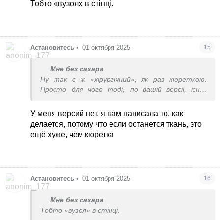
Тобто «вузол» в стінці.
Астановитесь
•
01 октября 2025
15
Мне без сахара
Ну так є ж «хірургічний», як раз кюреткою.
Просто для чого тоді, по вашій версіі, існує
взагалі вакуум?
У меня версий нет, я вам написала то, как
делается, потому что если останется ткань, это
ещё хуже, чем кюретка
Астановитесь
•
01 октября 2025
16
Мне без сахара
Тобто «вузол» в стінці.