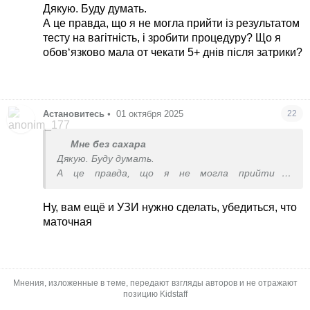
Дякую. Буду думать.
А це правда, що я не могла прийти із результатом
тесту на вагітність, і зробити процедуру? Що я
обов‘язково мала от чекати 5+ днів після затрики?
Астановитесь
•
01 октября 2025
22
Мне без сахара
Дякую. Буду думать.
А це правда, що я не могла прийти із
результатом тесту на вагітність, і зробити
процедуру? Що я обов‘язково мала от чекати 5+
Ну, вам ещё и УЗИ нужно сделать, убедиться, что
днів після затрики?
маточная
Мнения, изложенные в теме, передают взгляды авторов и не отражают
позицию Kidstaff