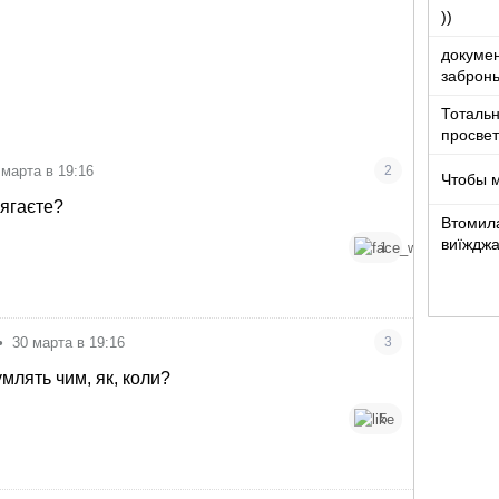
))
докумен
забронь
Тотальн
просвет
 марта в 19:16
2
Чтобы 
лягаєте?
Втомила
виїжджа
1
•
30 марта в 19:16
3
умлять чим, як, коли?
5