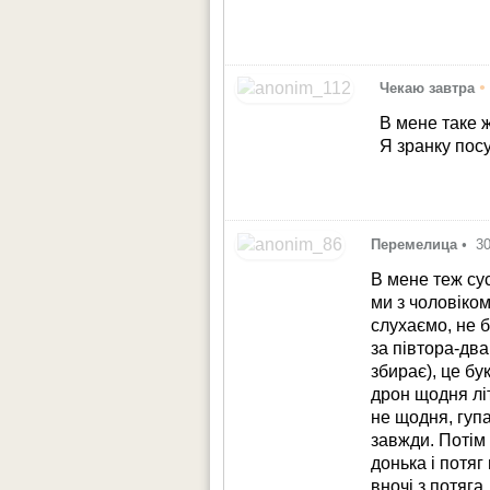
•
Чекаю завтра
В мене таке ж
Я зранку пос
Перемелица
•
3
В мене теж су
ми з чоловіком
слухаємо, не 
за півтора-два
збирає), це бу
дрон щодня літ
не щодня, гуп
завжди. Потім
донька і потяг
вночі з потяга