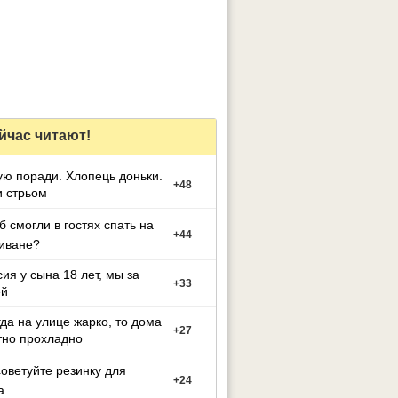
йчас читают!
ю поради. Хлопець доньки.
+
48
 стрьом
б смогли в гостях спать на
+
44
иване?
ия у сына 18 лет, мы за
+
33
ей
гда на улице жарко, то дома
+
27
тно прохладно
оветуйте резинку для
+
24
а