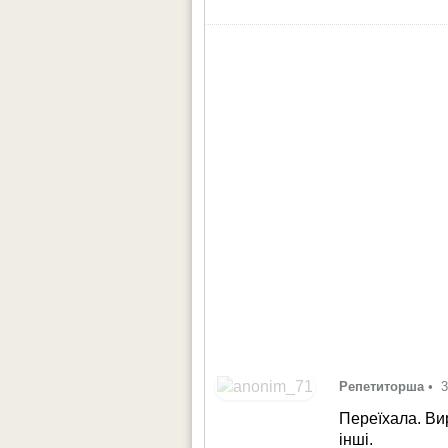
Репетиторша
•
3
Переїхала. Вир
інші.