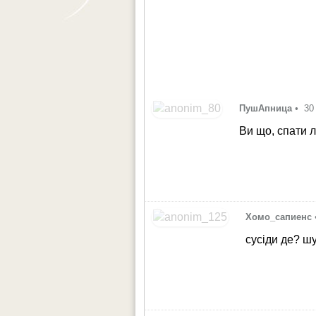
ПушАпница
•
30
Ви що, спати 
Хомо_сапиенс
сусіди де? ш