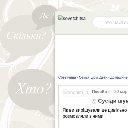
Советчица
-
Семья, Дом, Дети
-
Домашние
•
ПесиКот
30 мар
Сусіди шум
Як ви вирішували це цивільн
розмовляли з ними.