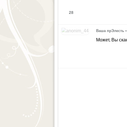
28
Ваша прЭлесть
•
Может, Вы ск