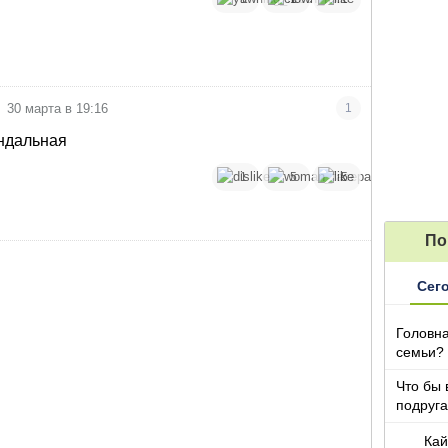
30 марта в 19:16
1
андальная
1
5
5
По
Сег
Головна
семьи?
Что бы 
подруга
которы
Кай