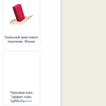
Тональный крем нового
поколения .Япония
"Красивая кожа
"эффект maks
Spf50+Pa++++