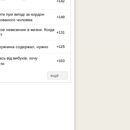
+
142
ти при виїзді за кордон
+
140
ованого чоловіка
ое невезение в жизни. Когда
+
131
?
мужчина содержал, нужно
+
125
сь від вибухів, хочу
+
103
ти
ещё