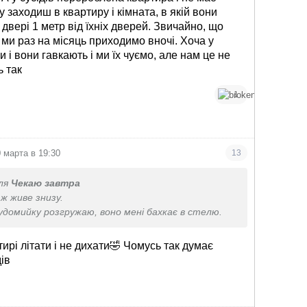
у заходиш в квартиру і кімната, в якій вони
 двері 1 метр від їхніх дверей. Звичайно, що
 ми раз на місяць приходимо вночі. Хоча у
ки і вони гавкають і ми їх чуємо, але нам це не
ь так
1
0 марта в 19:30
13
ля
Чекаю завтра
 ж живе знизу.
удомийку розгружаю, воно мені бахкає в стелю.
ирі літати і не дихати🤣 Чомусь так думає
дів