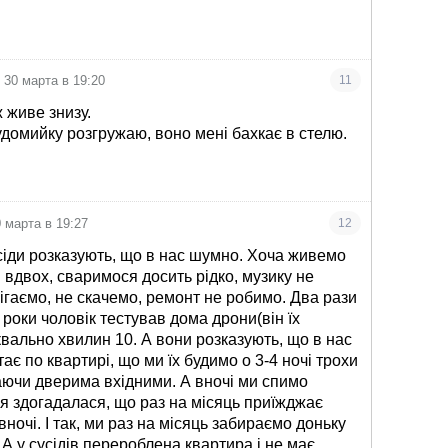
30 марта в 19:20
11
 живе знизу.
удомийку розгружаю, воно мені бахкає в стелю.
0 марта в 19:27
12
сіди розказують, що в нас шумно. Хоча живемо
 вдвох, сваримося досить рідко, музику не
бігаємо, не скачемо, ремонт не робимо. Два рази
 роки чоловік тестував дома дрони(він їх
квально хвилин 10. А вони розказують, що в нас
ає по квартирі, що ми їх будимо о 3-4 ночі трохи
аючи дверима вхідними. А вночі ми спимо
 я здогадалася, що раз на місяць приїжджає
 вночі. І так, ми раз на місяць забираємо доньку
. А у сусідів перероблена квартира і не має