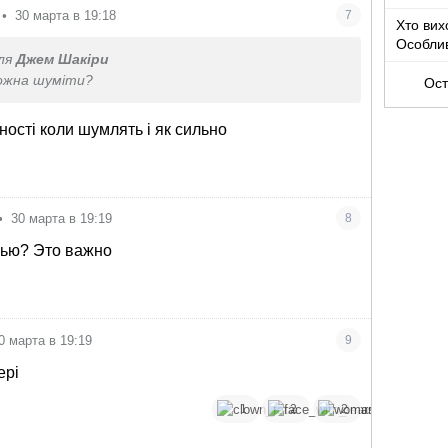
•
30 марта в 19:18
7
Хто вих
Особлив
ля
Джем Шакіри
можна шуміти?
Ост
ності коли шумлять і як сильно
•
30 марта в 19:19
8
чью? Это важно
0 марта в 19:19
9
ері
1
2
2