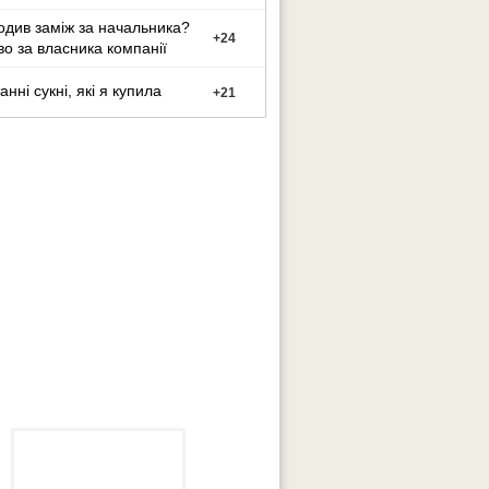
одив заміж за начальника?
+
24
о за власника компанії
анні сукні, які я купила
+
21