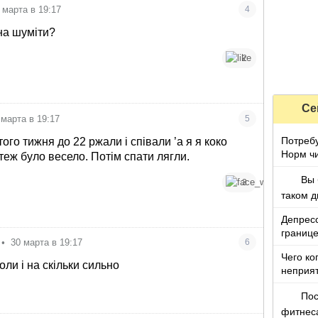
 марта в 19:17
4
на шуміти?
2
Се
 марта в 19:17
5
Потребу
того тижня до 22 ржали і співали ’а я я коко
Норм чи
теж було весело. Потім спати лягли.
Вы 
3
таком д
Депресс
границ
•
30 марта в 19:17
6
Чего ко
оли і на скільки сильно
неприя
Пос
фитнес