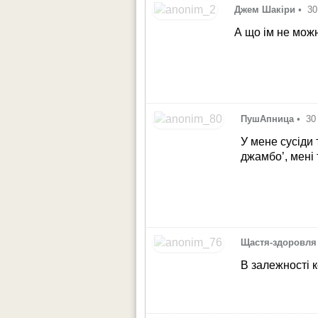
Джем Шакіри
•
30
А що ім не мож
ПушАпница
•
30
У мене сусіди 
джамбо’, мені 
Щастя-здоровля
В залежності к