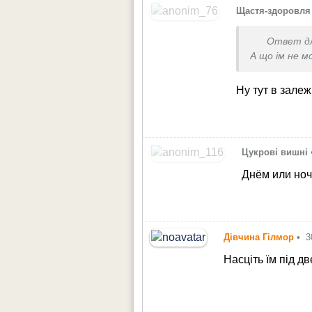
Щастя-здоровля
Ответ д
А що ім не 
Ну тут в залеж
Цукрові вишні
Днём или но
Дівчина Гілмор
•
3
Насціть їм під дв