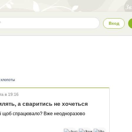
Вход
 хлопоты
та в 19:16
лять, а сваритись не хочеться
о і щоб спрацювало? Вже неодноразово
1
1
1