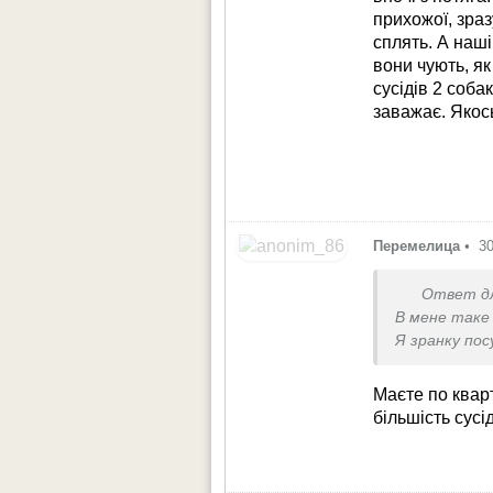
прихожої, зраз
сплять. А наші
вони чують, як
сусідів 2 соба
заважає. Якос
Перемелица
•
3
Ответ д
В мене таке
Я зранку пос
Маєте по кварт
більшість сусі