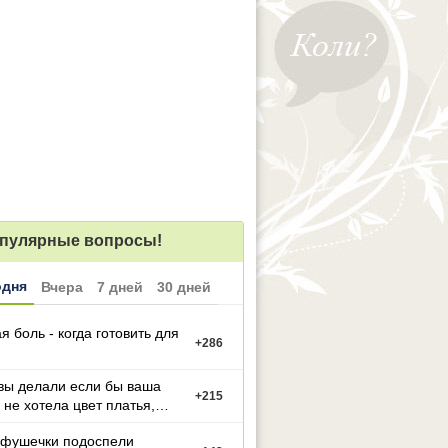
пулярные вопросы!
одня
Вчера
7 дней
30 дней
я боль - когда готовить для
+
286
вы делали если бы ваша
+
215
 не хотела цвет платья,
й вы выбрали
фушечки подоспели