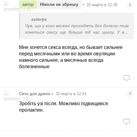
автор
Ніколи не збрешу
•
31 марта в 12:35
8
xstorys
Чув, що у кого місячні проходять без болісно тим
хочеться сексу ще більше під час циклу. У вас
так нп буває?
Мне хочется секса всегда, но бывает сильнее
перед месячными или во время овуляции
намного сильнее, а месячные всегда
болезненные
Сито для думок
•
31 марта в 12:41
9
Зробіть узі після. Можливо підвищився
пролактин.