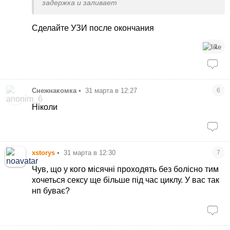
задержка и заливает
Сделайте УЗИ после окончания
1
Снежнакомка
•
31 марта в 12:27
6
Ніколи
xstorys
•
31 марта в 12:30
7
Чув, що у кого місячні проходять без болісно тим
хочеться сексу ще більше під час циклу. У вас так
нп буває?