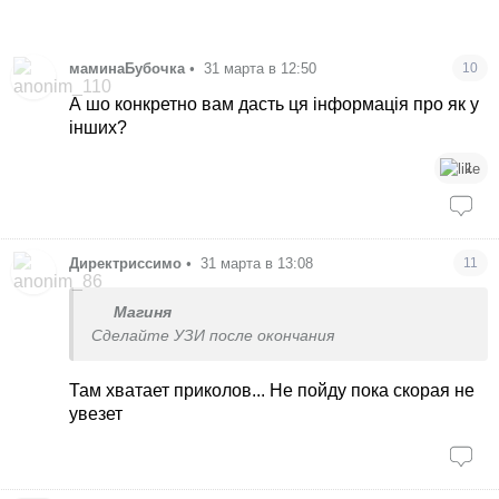
маминаБубочка
•
31 марта в 12:50
10
А шо конкретно вам дасть ця інформація про як у
інших?
1
Директриссимо
•
31 марта в 13:08
11
Магиня
Сделайте УЗИ после окончания
Там хватает приколов... Не пойду пока скорая не
увезет