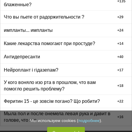
+
135
блаженные?
Что вы пьете от радоржительности ?
+
29
импланты... импланты
+
24
Какие лекарства помогают при простуде?
+
14
Антидепресанти
+
40
Нейроплант і гідазепам?
+
17
У кого воняло изо рта в прошлом, что вам
+
18
помогло решить проблему?
Феритин 15 - це зовсім погано? Що робити?
+
22
Мыла пол и после онемела левая рука и давит в
+
16
голове, что это
Мы используем cookies (
подробнее
).