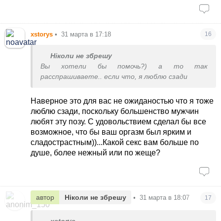
xstorys
•
31 марта в 17:18
16
Ніколи не збрешу
Вы хотели бы помочь?) а то так
расспрашиваете.. если что, я люблю сзади
Наверное это для вас не ожиданостью что я тоже
люблю сзади, поскольку большенство мужчин
любят эту позу. С удовольствием сделал бы все
возможное, что бы ваш оргазм был ярким и
сладострастным))...Какой секс вам больше по
душе, более нежный или по жеще?
автор
Ніколи не збрешу
•
31 марта в 18:07
17