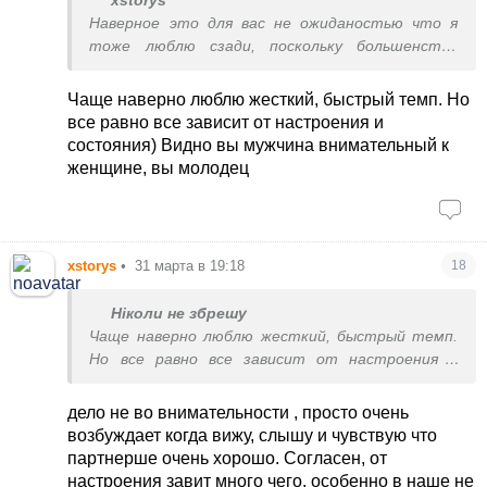
xstorys
Наверное это для вас не ожиданостью что я
тоже люблю сзади, поскольку большенство
мужчин любят эту позу. С удовольствием
сделал бы все возможное, что бы ваш оргазм
Чаще наверно люблю жесткий, быстрый темп. Но
был ярким и сладострастным))...Какой секс вам
все равно все зависит от настроения и
больше по душе, более нежный или по жеще?
состояния) Видно вы мужчина внимательный к
женщине, вы молодец
xstorys
•
31 марта в 19:18
18
Ніколи не збрешу
Чаще наверно люблю жесткий, быстрый темп.
Но все равно все зависит от настроения и
состояния) Видно вы мужчина внимательный к
женщине, вы молодец
дело не во внимательности , просто очень
возбуждает когда вижу, слышу и чувствую что
партнерше очень хорошо. Согласен, от
настроения завит много чего, особенно в наше не