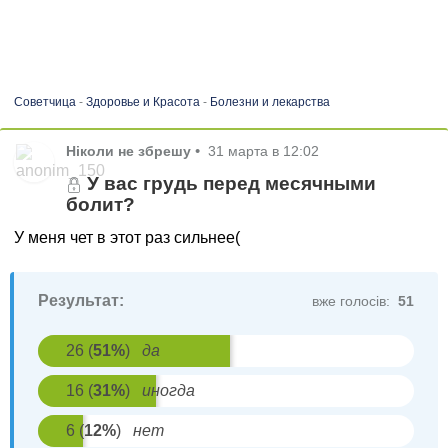
Советчица
-
Здоровье и Красота
-
Болезни и лекарства
Ніколи не збрешу
•
31 марта в 12:02
У вас грудь перед месячными
болит?
У меня чет в этот раз сильнее(
Результат:
вже голосів:
51
26
(
51
%
)
да
16
(
31
%
)
иногда
6
(
12
%
)
нет