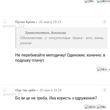
4
8
Пусин Кукин
•
02 мая в 19:13
3
Заместитель Анонима
Одиночество и отсутствие брака- это очень
разное
Не перебивайте методичку! Одинокие, конечно, в
подушку плачут.
6
Оце так цабе
•
02 мая в 19:14
4
Бо їм це не треба. Яка користь з одруження?
2
5