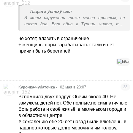
Пацан к успеху шел
В моем окружении тоже много простых, не
инста див. Вот одна в Турции живет, там
нашла ухажера, замуж не зовет, она страдает
что уже возраст. Вторая аж в Штатах с
не хотят, влазить в ограничение
парнем, тоже 30, даже пост написала на ДР что
+ женщины норм зарабатывать стали и нет
не так себе представляла свои 30, думала
причин быть берегиней
будет семья и дети уже у нее
2
Курочка-чубаточка
•
02 мая в 23:07
23
Вспомнила двух подруг. Обеим около 40. Не
замужем, детей нет. Обе полные,но симпатичные.
Есть работа и своё жильё, в маленьком городе и
в областном центре.
У сожалению обе 20 лет назад были влюблены в
пацанов,которые долго морочили им голову.