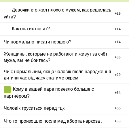
Девочки кто жил плохо с мужем, как решилась
+
29
уйти?
Как она их носит?
+
14
Чи нормально писати першою?
+
14
Женщины, которые не работают и живут за счёт
+
36
мужа, вы не боитесь?
Чи є нормальним, якщо чоловік після народження
+
29
дитини час від часу спатиме окрем
Кому в вашей паре повезло больше с
+
34
партнёром?
Чоловік труситься перед тцк
+
55
Что то произошло после мед аборта наркоза .
+
33