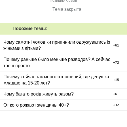
позицию Kidstaff
Тема закрыта
Похожие темы:
Чому самотні чоловіки припинили одружуватись із
+
61
жінками з дітьми?
Почему раньше было меньше разводов? А сейчас
+
72
треш просто
Почему сейчас так много отношений, где девушка
+
15
младше на 15-20 лет?
Чому багато років живуть разом?
+
6
От кого рожают женщины 40+?
+
32