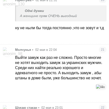
Гореотума
•
02 мая в 21:31
20
Одні думки
А женщине прям ОЧЕНЬ выгодный
ну не ныли бы тогда постоянно ,что не зовут и т.д
Молчунья
•
02 мая в 22:04
21
Выйти замуж как раз не сложно. Просто многие
не хотят выходить замуж за украинских мужчин.
Среди них найти реально хорошего и
адекватного не просто. А выходить замуж , абы
штаны в доме были, уже большинство не хочет.
2
Шукаю стакан
•
02 мая в 23:01
22