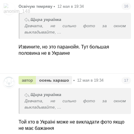
Освічую темряву
•
12 мая в 19:34
16
Щира українка
Девчата, не сильно фото за окном
выкладывайте,
не мирное время
тем более уже написали, что к массированному
Извините, но это паранойя. Тут большая
твари готовятся
половина не в Украине
автор
осень харашо
•
12 мая в 19:34
17
Щира українка
Девчата, не сильно фото за окном
выкладывайте,
не мирное время
тем более уже написали, что к массированному
Той хто в Україні може не викладати фото якщо
твари готовятся
не має бажання