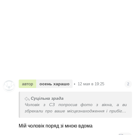
автор
осень харашо
•
12 мая в 19:25
2
Суцільна зрада
Чоловік з СЗ попросив фото з вікна, а ви
збрехали про ваше місцезнаходження і прибігли
за допомогою на Порадницю?
Мій чоловік поряд зі мною вдома