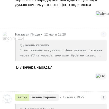
думаю хоч тему створю і фото подивлюся
1
Настасья Пицун
•
12 мая в 19:28
6
осень харашо
У нас взагалі то робочий день триває. І в мене
через 20 хв нарада, але там буде не цікаво, от
думаю хоч тему створю і фото подивлюся
В 7 вечера нарада?
1
автор
осень харашо
•
12 мая в 19:29
7