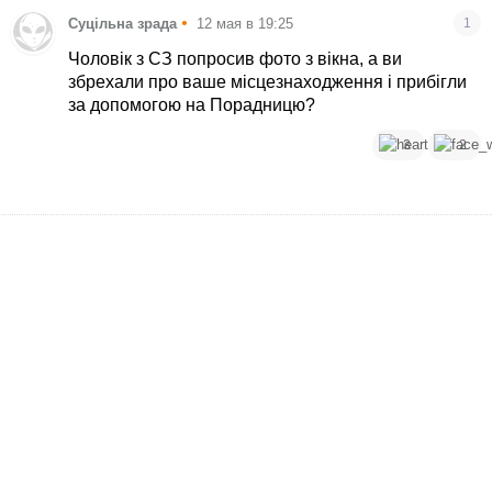
•
Суцільна зрада
12 мая в 19:25
1
Чоловік з СЗ попросив фото з вікна, а ви
збрехали про ваше місцезнаходження і прибігли
за допомогою на Порадницю?
3
2