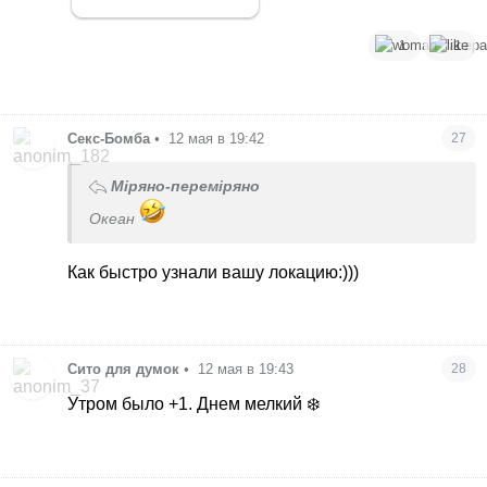
1
1
Секс-Бомба
•
12 мая в 19:42
27
Міряно-переміряно
Океан
Как быстро узнали вашу локацию:)))
Сито для думок
•
12 мая в 19:43
28
Утром было +1. Днем мелкий ❄️