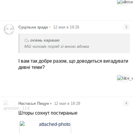
3
•
Суцільна зрада
12 мая в 19:26
3
осень харашо
Мій чоловік поряд зі мною вдома
І вам так добре разом, що доводиться вигадувати
дивні теми?
1
Настасья Пицун
•
12 мая в 19:28
4
Шторы сохнут постираные