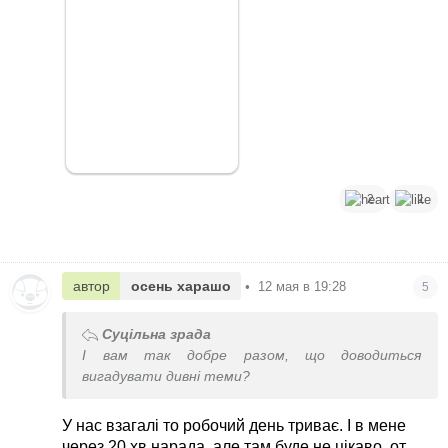
2
1
автор
осень харашо
•
12 мая в 19:28
5
Суцільна зрада
І вам так добре разом, що доводиться
вигадувати дивні теми?
У нас взагалі то робочий день триває. І в мене
через 20 хв нарада, але там буде не цікаво, от