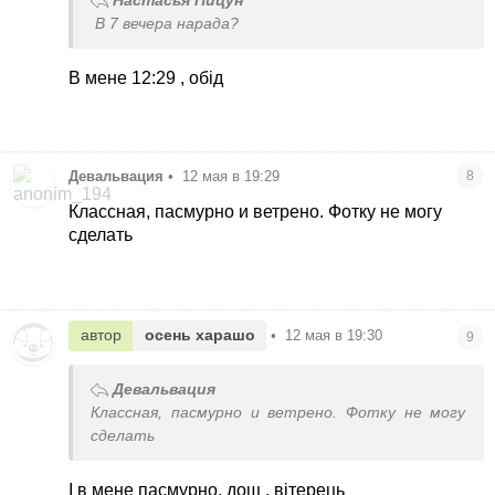
Настасья Пицун
В 7 вечера нарада?
В мене 12:29 , обід
Девальвация
•
12 мая в 19:29
8
Классная, пасмурно и ветрено. Фотку не могу
сделать
автор
осень харашо
•
12 мая в 19:30
9
Девальвация
Классная, пасмурно и ветрено. Фотку не могу
сделать
І в мене пасмурно, дощ , вітерець