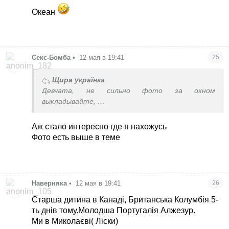
Океан
Секс-Бомба
•
12 мая в 19:41
25
Щира українка
Девчата, не сильно фото за окном
выкладывайте,
не мирное время
тем более уже написали, что к массированному
Аж стало интересно где я нахожусь
твари готовятся
Фото есть выше в теме
Наверняка
•
12 мая в 19:41
26
Старша дитина в Канаді, Британська Колумбія 5-
ть днів тому.Молодша Португалія Алжезур.
Ми в Миколаєві( Ліски)