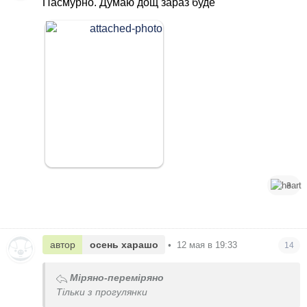
Пасмурно. Думаю дощ зараз буде
3
автор
осень харашо
•
12 мая в 19:33
14
Міряно-переміряно
Тільки з прогулянки