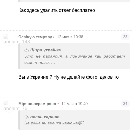
Так что не извиняю ))
Как здесь удалить ответ бесплатно
Освічую темряву
•
12 мая в 19:38
23
Щира українка
Это не паранойя, а понимание как работает
осинт-поиск
Так что не извиняю ))
Вы в Украине ? Ну не делайте фото, делов то
•
Міряно-переміряно
12 мая в 19:40
24
осень харашо
Це річка чи велика калюжа🤨?