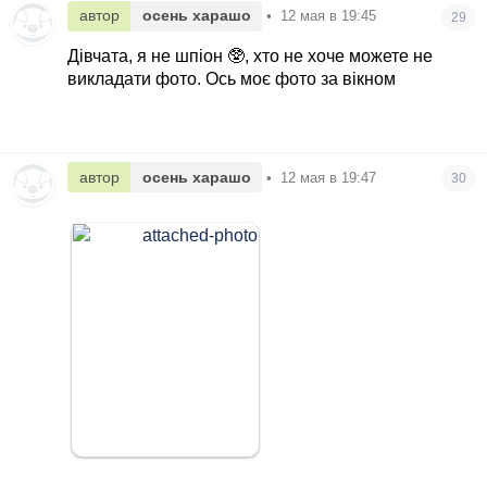
автор
осень харашо
•
12 мая в 19:45
29
Дівчата, я не шпіон 🥸, хто не хоче можете не
викладати фото. Ось моє фото за вікном
автор
осень харашо
•
12 мая в 19:47
30