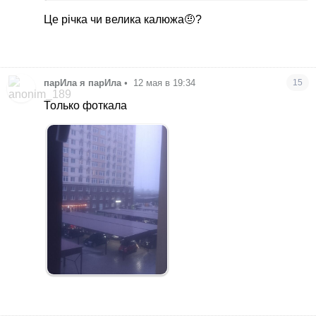
Це річка чи велика калюжа🤨?
парИла я парИла
•
12 мая в 19:34
15
Только фоткала