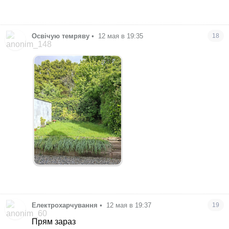
Освічую темряву
•
12 мая в 19:35
18
Електрохарчування
•
12 мая в 19:37
19
Прям зараз